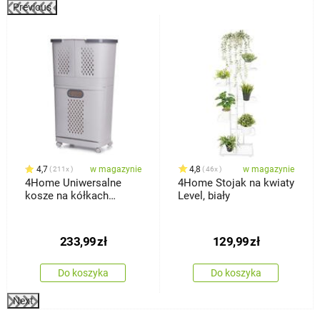
Previous
%
4,7
w magazynie
4,8
w magazynie
211x
46x
4Home Uniwersalne
4Home Stojak na kwiaty
kosze na kółkach
Level, biały
HANDY, 2 półki
233,99
zł
129,99
zł
Do koszyka
Do koszyka
Next