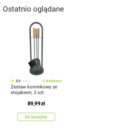
Ostatnio oglądane
4,6
u dostawcy
11x
Zestaw kominkowy ze
stojakiem, 3 szt.
89,99
zł
Do koszyka