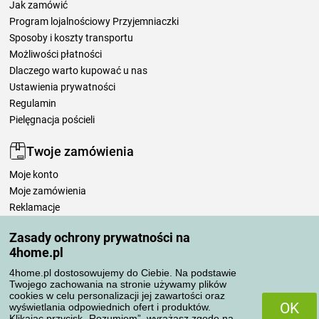
Jak zamówić
Program lojalnościowy Przyjemniaczki
Sposoby i koszty transportu
Możliwości płatności
Dlaczego warto kupować u nas
Ustawienia prywatności
Regulamin
Pielęgnacja pościeli
Twoje zamówienia
Moje konto
Moje zamówienia
Reklamacje
Odstąpienie od umowy
Zasady ochrony prywatności na
Zasady przetwarzania recenzji
4home.pl
4home.pl dostosowujemy do Ciebie. Na podstawie
Sposoby transportu
Twojego zachowania na stronie używamy plików
cookies w celu personalizacji jej zawartości oraz
OK
wyświetlania odpowiednich ofert i produktów.
Klikając przycisk „Rozumiem”, wyrażasz zgodę na