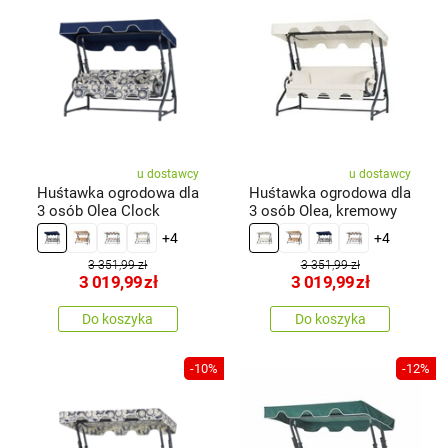
u dostawcy
u dostawcy
Huśtawka ogrodowa dla
Huśtawka ogrodowa dla
3 osób Olea Clock
3 osób Olea, kremowy
+4
+4
3 351,99 zł
3 351,99 zł
3 019,99
zł
3 019,99
zł
Do koszyka
Do koszyka
-10%
-12%