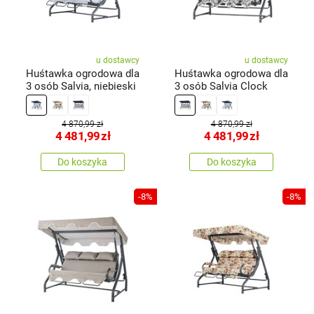
u dostawcy
u dostawcy
Huśtawka ogrodowa dla
Huśtawka ogrodowa dla
3 osób Salvia, niebieski
3 osób Salvia Clock
4 870,99 zł
4 870,99 zł
4 481,99
zł
4 481,99
zł
Do koszyka
Do koszyka
-8%
-8%