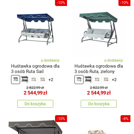
-10%
-10%
u dostawcy
u dostawcy
Huśtawka ogrodowa dla
Huśtawka ogrodowa dla
3 osób Ruta Sail
3 osób Ruta, zielony
+2
+2
2 822,99 zł
2 822,99 zł
2 544,99
zł
2 544,99
zł
Do koszyka
Do koszyka
-10%
-8%