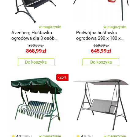
w magazynie
w magazynie
Avenberg Huśtawka
Podwójna huśtawka
ogrodowa dla 3 osób
ogrodowa 290 x 180 x
Aruba
200 cm
890,99 zł
659,99 zł
868,99
zł
645,99
zł
Do koszyka
Do koszyka
-26%
4,3
w magazynie
4,4
w magazynie
189x
5x