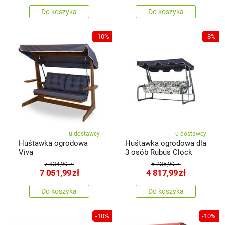
Do koszyka
Do koszyka
-10%
-8%
u dostawcy
u dostawcy
Huśtawka ogrodowa
Huśtawka ogrodowa dla
Viva
3 osób Rubus Clock
7 834,99 zł
5 235,99 zł
7 051,99
zł
4 817,99
zł
Do koszyka
Do koszyka
-10%
-10%