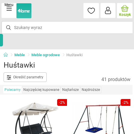
Menu
Koszyk
Meble
Meble ogrodowe
Huśtawki
Huśtawki
Określić parametry
41 produktów
Polecamy
Najczęściej kupowane
Najtańsze
Najdroższe
-2%
-2%