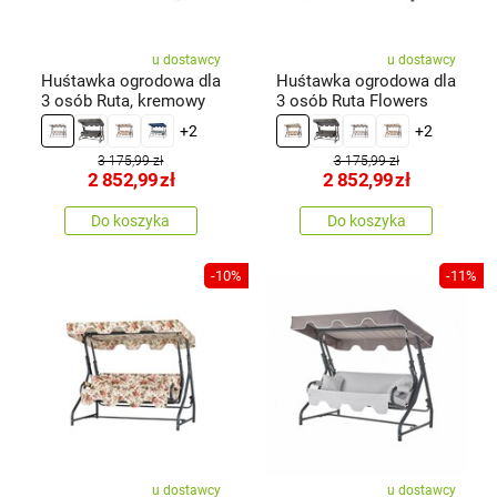
u dostawcy
u dostawcy
Huśtawka ogrodowa dla
Huśtawka ogrodowa dla
3 osób Ruta, kremowy
3 osób Ruta Flowers
+2
+2
3 175,99 zł
3 175,99 zł
2 852,99
zł
2 852,99
zł
Do koszyka
Do koszyka
-10%
-11%
u dostawcy
u dostawcy