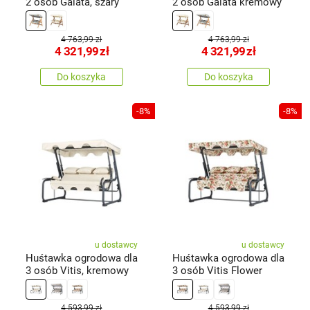
2 osób Galata, szary
2 osób Galata kremowy
4 763,99 zł
4 763,99 zł
4 321,99
zł
4 321,99
zł
Do koszyka
Do koszyka
-8%
-8%
u dostawcy
u dostawcy
Huśtawka ogrodowa dla
Huśtawka ogrodowa dla
3 osób Vitis, kremowy
3 osób Vitis Flower
4 593,99 zł
4 593,99 zł