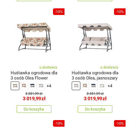
-10%
-10%
u dostawcy
u dostawcy
Huśtawka ogrodowa dla
Huśtawka ogrodowa dla
3 osób Olea Flower
3 osób Olea, jasnoszary
+4
+4
3 351,99 zł
3 351,99 zł
3 019,99
zł
3 019,99
zł
Do koszyka
Do koszyka
-10%
-10%