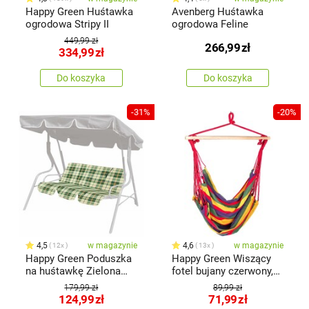
Happy Green Huśtawka
Avenberg Huśtawka
ogrodowa Stripy II
ogrodowa Feline
449,99 zł
266,99
zł
334,99
zł
Do koszyka
Do koszyka
-31%
-20%
4,5
w magazynie
4,6
w magazynie
12x
13x
Happy Green Poduszka
Happy Green Wiszący
na huśtawkę Zielona
fotel bujany czerwony,
krata, 129 cm
100 x 100 cm
179,99 zł
89,99 zł
124,99
zł
71,99
zł