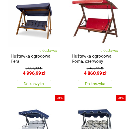
u dostawcy
u dostawcy
Huśtawka ogrodowa
Huśtawka ogrodowa
Pera
Roma, czerwony
5 551,99 zł
5 400,99 zł
4 996,99
zł
4 860,99
zł
Do koszyka
Do koszyka
-8%
-8%