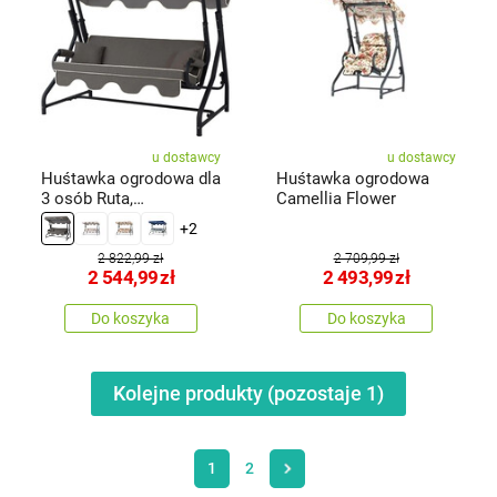
u dostawcy
u dostawcy
Huśtawka ogrodowa dla
Huśtawka ogrodowa
3 osób Ruta,
Camellia Flower
antracytowy
+2
2 822,99 zł
2 709,99 zł
2 544,99
zł
2 493,99
zł
Do koszyka
Do koszyka
Kolejne produkty (pozostaje
1
)
1
2