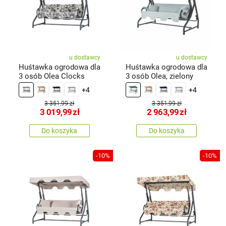
u dostawcy
u dostawcy
Huśtawka ogrodowa dla
Huśtawka ogrodowa dla
3 osób Olea Clocks
3 osób Olea, zielony
+4
+4
3 351,99 zł
3 351,99 zł
3 019,99
zł
2 963,99
zł
Do koszyka
Do koszyka
-10%
-10%