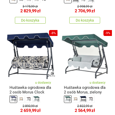
3 175,99 zł
2 998,99 zł
2 829,99
zł
2 706,99
zł
Do koszyka
Do koszyka
-8%
-9%
0x
u dostawcy
u dostawcy
Huśtawka ogrodowa dla
Huśtawka ogrodowa dla
2 osób Morus Clock
2 osób Morus, zielony
2 890,99 zł
2 822,99 zł
2 659,99
zł
2 564,99
zł