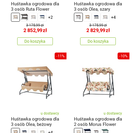
Huśtawka ogrodowa dla
Huśtawka ogrodowa dla
3 osób Ruta Flower
3 osób Olea, szary
+2
+4
3 175,99 zł
3 175,99 zł
2 852,99
zł
2 829,99
zł
Do koszyka
Do koszyka
-11%
-10%
u dostawcy
u dostawcy
Huśtawka ogrodowa dla
Huśtawka ogrodowa dla
3 osób Olea, beżowy
2 osób Morus Flower
+4