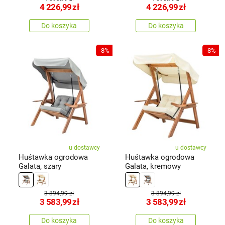
4 226,99
zł
4 226,99
zł
Do koszyka
Do koszyka
-8%
-8%
u dostawcy
u dostawcy
Huśtawka ogrodowa
Huśtawka ogrodowa
Galata, szary
Galata, kremowy
3 894,99 zł
3 894,99 zł
3 583,99
zł
3 583,99
zł
Do koszyka
Do koszyka