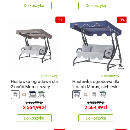
Do koszyka
Do koszyka
-9%
-9%
0x
u dostawcy
u dostawcy
Huśtawka ogrodowa dla
Huśtawka ogrodowa dla
2 osób Morus, szary
2 osób Morus, niebieski
2 822,99 zł
2 822,99 zł
2 564,99
zł
2 564,99
zł
Do koszyka
Do koszyka