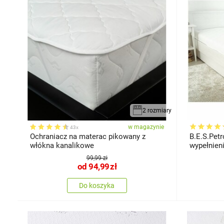
2 rozmiary
w magazynie
43x
Ochraniacz na materac pikowany z
B.E.S.Pet
włókna kanalikowe
wypełnien
rogach, 1
99,99 zł
od
94,99
zł
Do koszyka