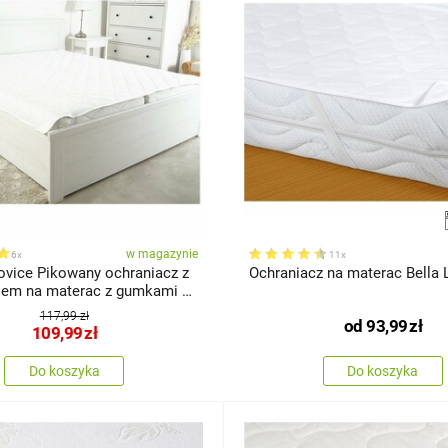
w magazynie
6x
11x
rovice Pikowany ochraniacz z
Ochraniacz na materac Bella 
iem na materac z gumkami w
80 x 200 cm
117,99 zł
od
93,99
zł
109,99
zł
Do koszyka
Do koszyka