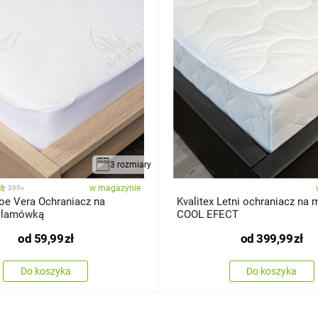
3 rozmiary
w magazynie
399x
 Vera Ochraniacz na
Kvalitex Letni ochraniacz na 
 lamówką
COOL EFECT
od
59,99
zł
od
399,99
zł
Do koszyka
Do koszyka