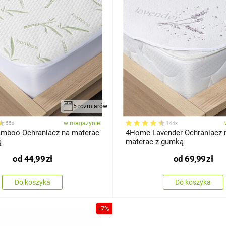
5 rozmiarów
w magazynie
55x
144x
 Ochraniacz na materac
4Home Lavender Ochraniacz na
ą
materac z gumką
od
44,99
zł
od
69,99
zł
Do koszyka
Do koszyka
-7%