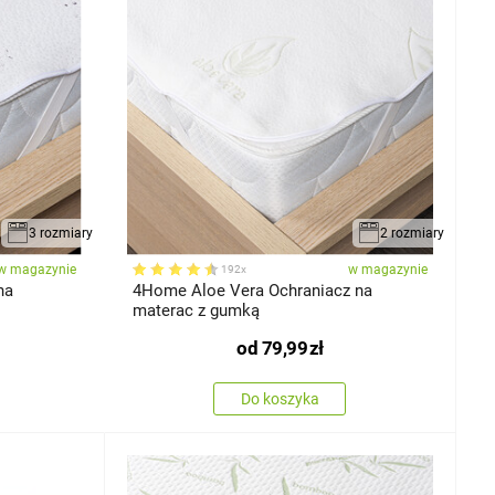
3 rozmiary
2 rozmiary
w magazynie
w magazynie
192x
4Home Aloe Vera Ochraniacz na
materac z gumką
od
79,99
zł
Do koszyka