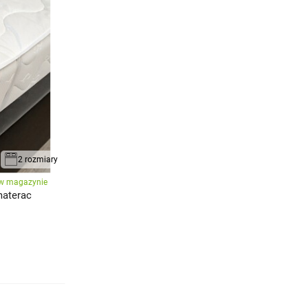
2 rozmiary
w magazynie
materac