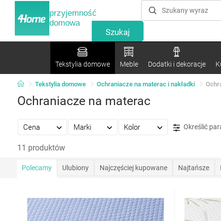
przyjemność
domowa
Tekstylia domowe
Meble
Dodatki i dekoracje
K
Tekstylia domowe
Ochraniacze na materac i nakładki
Ochr
Ochraniacze na materac
Cena
Marki
Kolor
Określić pa
11 produktów
Polecamy
Ulubiony
Najczęściej kupowane
Najtańsze