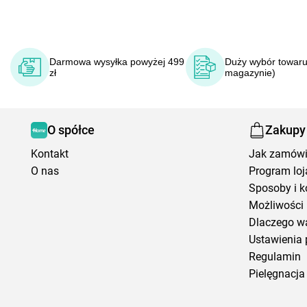
Darmowa wysyłka powyżej 499
Duży wybór towaru
zł
magazynie)
O spółce
Zakupy
Kontakt
Jak zamów
O nas
Program loj
Sposoby i k
Możliwości 
Dlaczego w
Ustawienia 
Regulamin
Pielęgnacja 