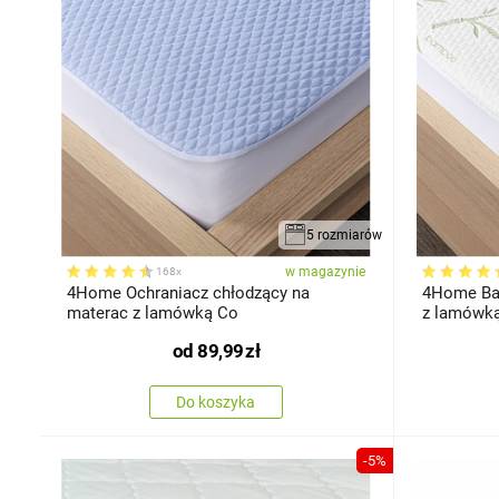
5 rozmiarów
w magazynie
168x
4Home Ochraniacz chłodzący na
4Home Bamboo
materac z lamówką Co
z lamówk
od
89,99
zł
Do koszyka
-5%