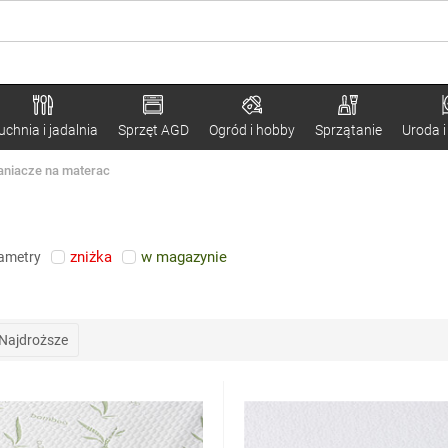
uchnia i jadalnia
Sprzęt AGD
Ogród i hobby
Sprzątanie
Uroda i
aniacze na materac
zniżka
w magazynie
rametry
Najdroższe