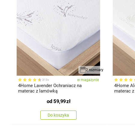
2 rozmiary
w magazynie
313x
4Home Lavender Ochraniacz na
4Home Aloe
materac z lamówką
materac z
od
59,99
zł
Do koszyka