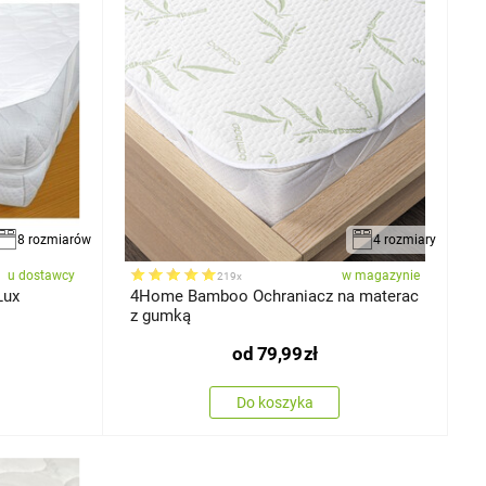
8 rozmiarów
4 rozmiary
u dostawcy
w magazynie
219x
Lux
4Home Bamboo Ochraniacz na materac
z gumką
od
79,99
zł
Do koszyka