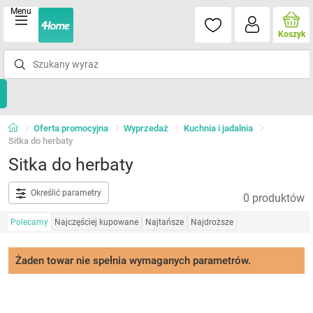
Menu
Koszyk
Oferta promocyjna
Wyprzedaż
Kuchnia i jadalnia
Sitka do herbaty
Sitka do herbaty
Określić parametry
0 produktów
Polecamy
Najczęściej kupowane
Najtańsze
Najdroższe
Żaden towar nie spełnia wymaganych parametrów.