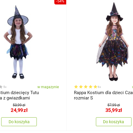
-54%
w magazynie
5x
6x
tium dziecięcy Tutu
Rappa Kostium dla dzieci Cza
a z gwiazdkami
rozmiar S
53,99 zł
57,99 zł
24,99
zł
35,99
zł
Do koszyka
Do koszyka