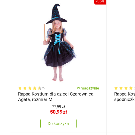
-35%
w magazynie
2x
Rappa Kostium dla dzieci Czarownica
Rappa Kos
Agata, rozmiar M
spódniczk
77,99 zł
50,99
zł
Do koszyka