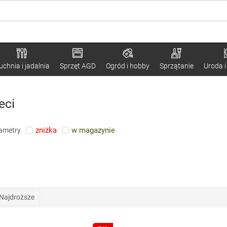
uchnia i jadalnia
Sprzęt AGD
Ogród i hobby
Sprzątanie
Uroda i
eci
zniżka
w magazynie
rametry
Najdroższe