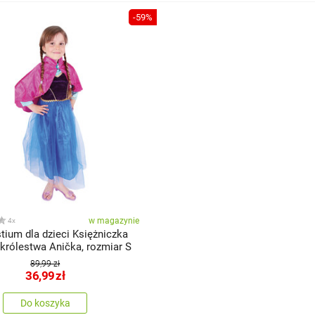
-59%
w magazynie
4x
tium dla dzieci Księżniczka
rólestwa Anička, rozmiar S
89,99 zł
36,99
zł
Do koszyka