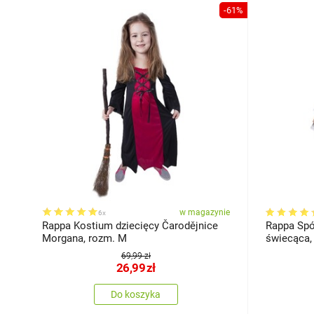
-61%
w magazynie
6x
Rappa Kostium dziecięcy Čarodějnice
Rappa Spó
Morgana, rozm. M
świecąca,
69,99 zł
26,99
zł
Do koszyka