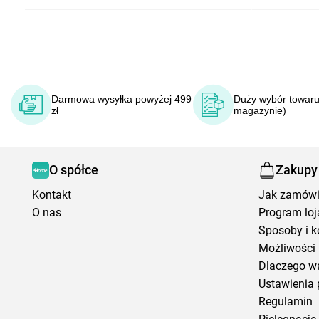
Darmowa wysyłka powyżej 499
Duży wybór towaru
zł
magazynie)
O spółce
Zakupy
Kontakt
Jak zamów
O nas
Program loj
Sposoby i k
Możliwości 
Dlaczego w
Ustawienia 
Regulamin