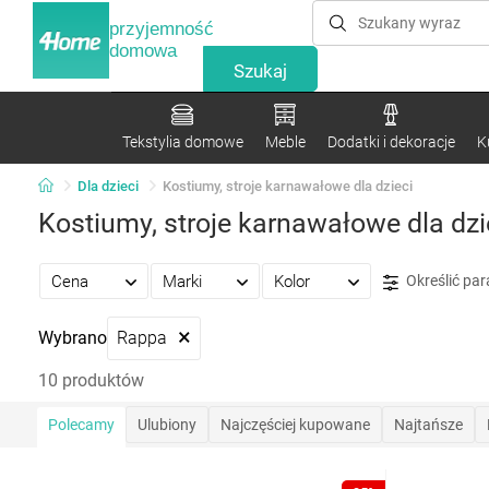
przyjemność
domowa
Tekstylia domowe
Meble
Dodatki i dekoracje
K
Dla dzieci
Kostiumy, stroje karnawałowe dla dzieci
Kostiumy, stroje karnawałowe dla dzi
Cena
Marki
Kolor
Określić pa
×
Wybrano
Rappa
10 produktów
Polecamy
Ulubiony
Najczęściej kupowane
Najtańsze