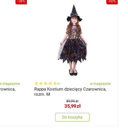
-38%
-60%
w magazynie
w magazynie
4x
rownica,
Rappa Kostium dziecięcy Czarownica,
rozm. M
89,99 zł
35,99
zł
Do koszyka