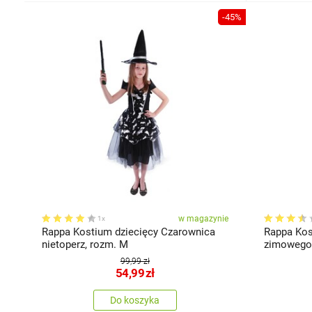
-45%
w magazynie
1x
Rappa Kostium dziecięcy Czarownica
Rappa Kos
nietoperz, rozm. M
zimowegok
99,99 zł
54,99
zł
Do koszyka