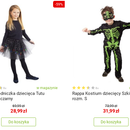
-59%
w magazynie
9x
8x
dniczka dziecięca Tutu
Rappa Kostium dziecięcy Szki
 czarny
rozm. S
69,99 zł
73,99 zł
28,99
zł
31,99
zł
Do koszyka
Do koszyka