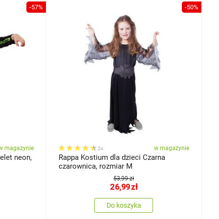
-57%
-50%
w magazynie
w magazynie
2x
elet neon,
Rappa Kostium dla dzieci Czarna
czarownica, rozmiar M
53,99 zł
26,99
zł
Do koszyka