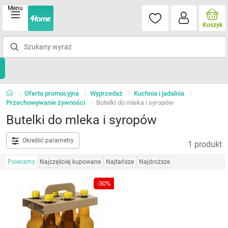
Menu
Koszyk
Oferta promocyjna
Wyprzedaż
Kuchnia i jadalnia
Przechowywanie żywności
Butelki do mleka i syropów
Butelki do mleka i syropów
Określić parametry
1 produkt
Polecamy
Najczęściej kupowane
Najtańsze
Najdroższe
-30%