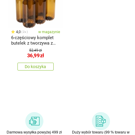
4,0
w magazynie
2x
6-częściowy komplet
butelek z tworzywa z
uchwytem, 1 l
52,49 zł
36,99
zł
Do koszyka
Darmowa wysyłka powyżej 499 zł
Duży wybór towaru (99 % towaru w