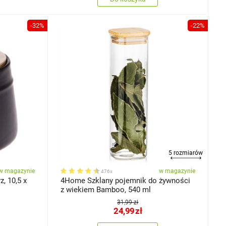
-32%
-22%
5 rozmiarów
w magazynie
w magazynie
476x
, 10,5 x
4Home Szklany pojemnik do żywności
z wiekiem Bamboo, 540 ml
31,99 zł
24,99
zł