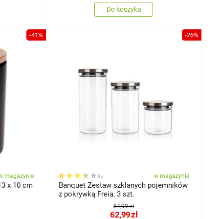
Do koszyka
-41%
-26%
w magazynie
w magazynie
8x
Cukiernica ceramiczna , 10 x 13 x 10 cm
Banquet Zestaw szklanych pojemników
z pokrywką Freia, 3 szt.
84,99 zł
62,99
zł