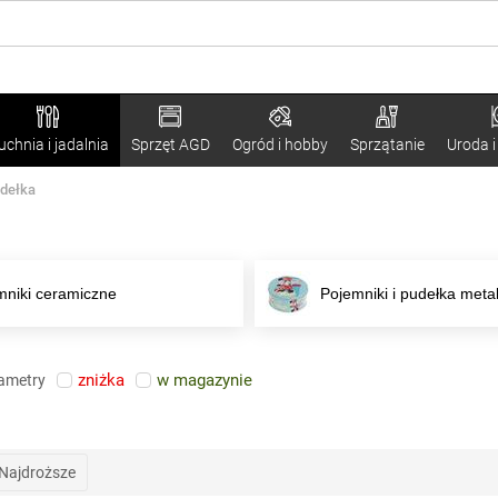
uchnia i jadalnia
Sprzęt AGD
Ogród i hobby
Sprzątanie
Uroda i
udełka
mniki ceramiczne
Pojemniki i pudełka met
zniżka
w magazynie
rametry
Najdroższe