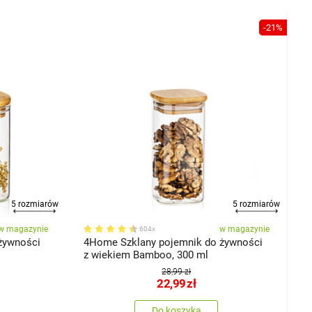
-21%
5 rozmiarów
5 rozmiarów
w magazynie
w magazynie
604x
żywności
4Home Szklany pojemnik do żywności
z wiekiem Bamboo, 300 ml
28,99 zł
22,99
zł
Do koszyka