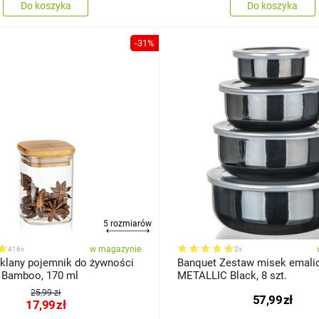
Do koszyka
Do koszyka
-31%
5 rozmiarów
w magazynie
416x
2x
lany pojemnik do żywności
Banquet Zestaw misek emal
 Bamboo, 170 ml
METALLIC Black, 8 szt.
25,99 zł
57,99
zł
17,99
zł