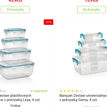
43,99
zł
75,99
zł
Do koszyka
Do koszyka
-21%
w magazynie
68x
15x
estaw plastikowych
Banquet Zestaw uniwersalnyc
pojemników z pokrywką Leya, 4 szt.
z pokrywką Gema, 4 szt.
71,99 zł