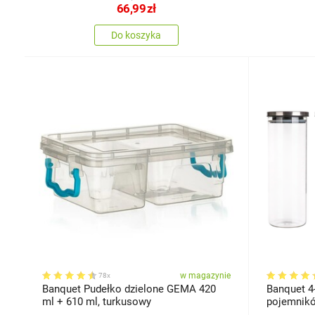
66,99
zł
Do koszyka
w magazynie
78x
Banquet Pudełko dzielone GEMA 420
Banquet 4
ml + 610 ml, turkusowy