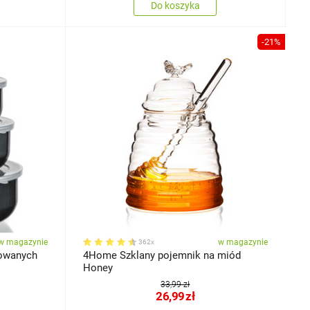
Do koszyka
-21%
w magazynie
w magazynie
362x
iowanych
4Home Szklany pojemnik na miód
Honey
33,99 zł
26,99
zł