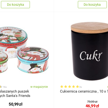
Do koszyka
Do koszyka
w magazynie
16x
3x
blaszanych puszek
ych Santa's Friends
79,99 zł
50,99
zł
46,99
zł