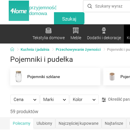
przyjemność
domowa
Tekstylia domowe
Meble
Dodatki i dekoracje
K
Kuchnia i jadalnia
Przechowywanie żywności
Pojemniki i p
Pojemniki i pudełka
Pojemniki szklane
Poje
Cena
Marki
Kolor
Określić pa
59 produktów
Polecamy
Ulubiony
Najczęściej kupowane
Najtańsze