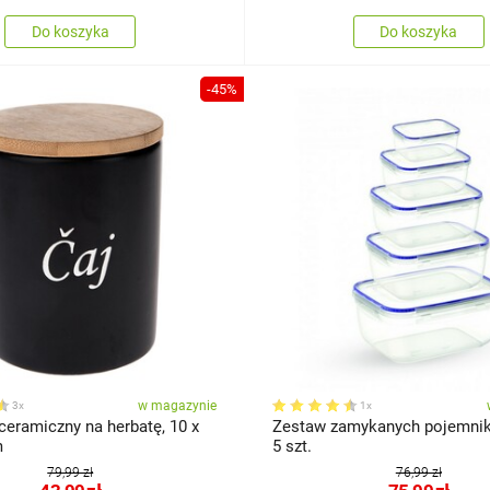
Do koszyka
Do koszyka
-45%
w magazynie
3x
1x
ceramiczny na herbatę, 10 x
Zestaw zamykanych pojemnik
cm
5 szt.
79,99 zł
76,99 zł