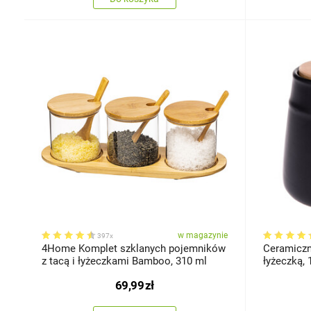
w magazynie
397x
4Home Komplet szklanych pojemników
Ceramiczn
z tacą i łyżeczkami Bamboo, 310 ml
łyżeczką, 
69,99
zł