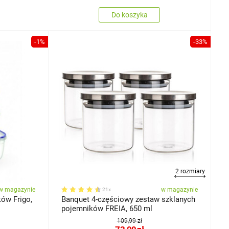
Do koszyka
-1%
-33%
2 rozmiary
w magazynie
w magazynie
21x
ów Frigo,
Banquet 4-częściowy zestaw szklanych
pojemników FREIA, 650 ml
109,99 zł