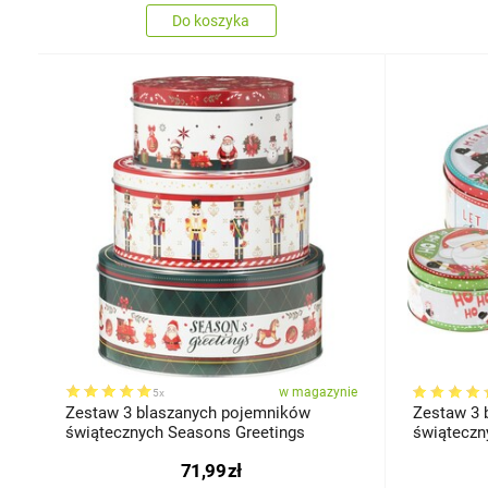
Do koszyka
w magazynie
5x
Zestaw 3 blaszanych pojemników
Zestaw 3 
świątecznych Seasons Greetings
świąteczn
71,99
zł