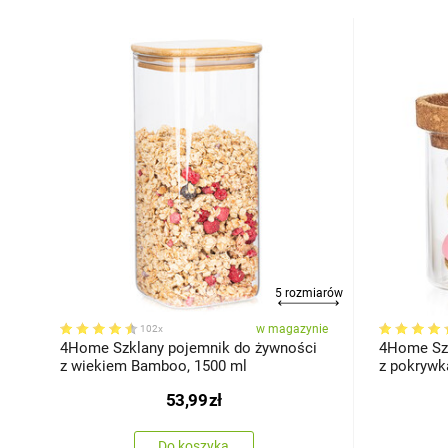
5 rozmiarów
w magazynie
102x
4Home Szklany pojemnik do żywności
4Home Szk
z wiekiem Bamboo, 1500 ml
z pokrywk
53,99
zł
Do koszyka