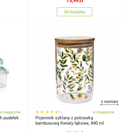
73,99
zł
Do koszyka
2 rozmiary
w magazynie
w magazynie
7x
h pudełek
Pojemnik szklany z pokrywką
bambusową Kwiaty łąkowe, 840 ml