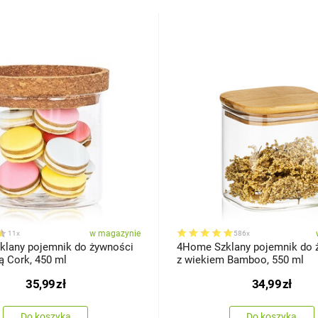
w magazynie
11x
586x
lany pojemnik do żywności
4Home Szklany pojemnik do 
ą Cork, 450 ml
z wiekiem Bamboo, 550 ml
35,99
zł
34,99
zł
Do koszyka
Do koszyka