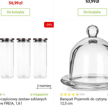
53,99
zł
56,99
zł
Do koszyka
Do koszyka
-39%
2 rozmiary
w magazynie
4x
239x
-częściowy zestaw szklanych
Banquet Pojemnik do cytryny
pojemników FREIA, 1,8 l
12,5 cm