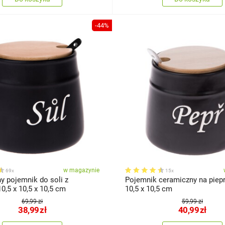
-44%
w magazynie
69x
15x
y pojemnik do soli z
Pojemnik ceramiczny na pieprz
10,5 x 10,5 x 10,5 cm
10,5 x 10,5 cm
69,99 zł
59,99 zł
38,99
zł
40,99
zł