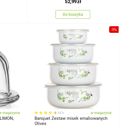
52,99
zł
Do koszyka
-5%
w magazynie
w magazynie
247x
 LIMON,
Banquet Zestaw misek emaliowanych
Olives