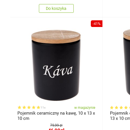
Do koszyka
-41%
w magazynie
11x
Pojemnik ceramiczny na kawę, 10 x 13 x
Pojemnik 
10 cm
13 x 10 
79,99 zł