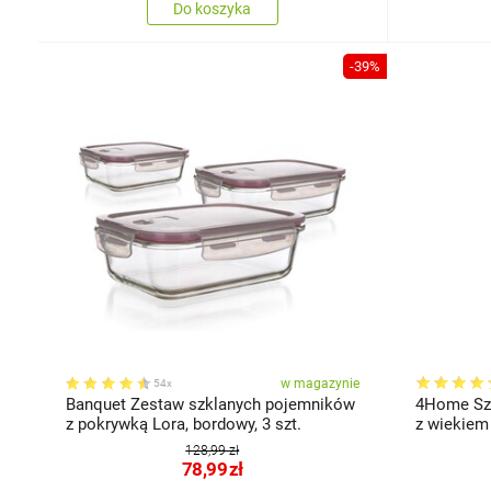
Do koszyka
-39%
w magazynie
54x
Banquet Zestaw szklanych pojemników
4Home Szk
z pokrywką Lora, bordowy, 3 szt.
z wiekiem
128,99 zł
78,99
zł