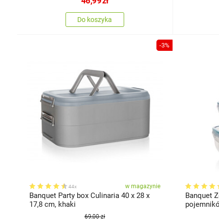
46,99
zł
Do koszyka
-3%
w magazynie
44x
Banquet Party box Culinaria 40 x 28 x
Banquet Z
17,8 cm, khaki
69,00 zł