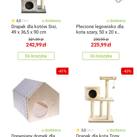
4,0
u dostawcy
u dostawcy
3x
Drapak dla kotów Sisi,
Plecione legowisko dla
49 x 36,5 x 90 cm
kota szary, 50 x 20 x
40cm
331,99 zł
290,99 zł
242,99
zł
225,99
zł
Do koszyka
Do koszyka
-41%
-43%
u dostawcy
3,0
u dostawcy
3x
Drewniany domek dla
Drapak dla kota Tony,