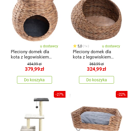
u dostawcy
5,0
u dostawcy
1x
Pleciony domek dla
Pleciony domek dla
kota z legowiskiem
kota z legowiskiem
czarny, 48 x 45 cm
beżowy, 48 x 33 cm
454,99 zł
363,99 zł
379,99
zł
324,99
zł
Do koszyka
Do koszyka
-27%
-22%