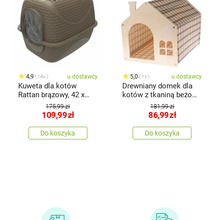
4,9
u dostawcy
5,0
u dostawcy
14x
1x
Kuweta dla kotów
Drewniany domek dla
Rattan brązowy, 42 x
kotów z tkaniną beżowy,
50,5 x 40 cm
51,5 x 39,5 x 38 cm
175,99 zł
181,99 zł
109,99
zł
86,99
zł
Do koszyka
Do koszyka