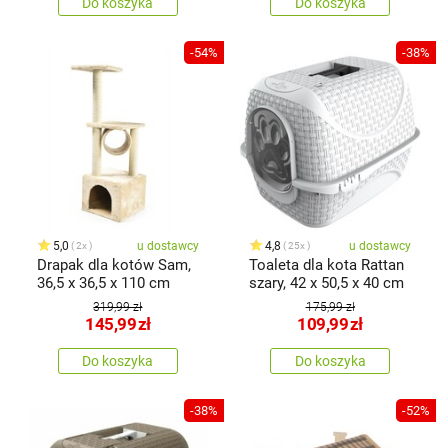
Do koszyka
Do koszyka
-54%
-38%
5,0
u dostawcy
4,8
u dostawcy
2x
25x
Drapak dla kotów Sam,
Toaleta dla kota Rattan
36,5 x 36,5 x 110 cm
szary, 42 x 50,5 x 40 cm
319,99 zł
175,99 zł
145,99
zł
109,99
zł
Do koszyka
Do koszyka
-38%
-52%