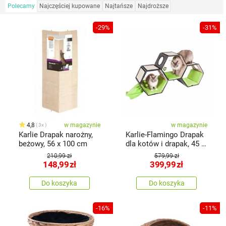
Polecamy
Najczęściej kupowane
Najtańsze
Najdroższe
-29%
-31%
4,8
w magazynie
w magazynie
3x
Karlie Drapak narożny,
Karlie-Flamingo Drapak
beżowy, 56 x 100 cm
dla kotów i drapak, 45 x
35 cm
210,99 zł
579,99 zł
148,99
zł
399,99
zł
Do koszyka
Do koszyka
-16%
-11%