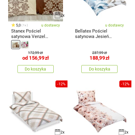
2x
5,0
u dostawcy
u dostawcy
1x
Stanex Pościel
Bellatex Pościel
satynowa Venzel
satynowa Jesień
brązowy
niebieski, 140 x200 cm,
70 x 90 cm
172,99 zł
237,99 zł
od
156,99
zł
188,99
zł
Do koszyka
Do koszyka
-12%
-12%
2x
2x