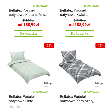
u dostawcy
u dostawcy
Bellatex Pościel
Bellatex Pościel
satynowa Krata beżowy,
satynowa Kwiat
140 x 200
łososiowy
213,99 zł
213,99 zł
od
188,99
zł
od
188,99
zł
Do koszyka
Do koszyka
-21%
-12%
2x
2x
u dostawcy
u dostawcy
Bellatex Pościel
Bellatex Pościel
satynowa Linie
satynowa Karo szary,
mentolowa, 140 x
140 x