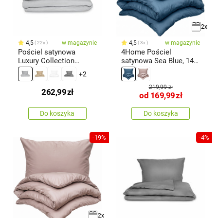
2x
4,5
w magazynie
4,5
w magazynie
22x
3x
Pościel satynowa
4Home Pościel
Luxury Collection
satynowa Sea Blue, 140
jasnoszary, 140 x 200
x 220 cm, 70
+2
cm, 70 x 90 cm
219,99 zł
262,99
zł
od
169,99
zł
Do koszyka
Do koszyka
-19%
-4%
2x