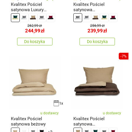
Kvalitex Pościel
Kvalitex Pościel
satynowa Luxury
satynowa
Collection, 140 x 200
ciemnoszary/jasnoszary,
cm, 70 x 90 cm
140 x 200 cm, 70 x 90
cm
262,99 zł
256,99 zł
244,99
zł
239,99
zł
Do koszyka
Do koszyka
-7%
1x
u dostawcy
u dostawcy
Kvalitex Pościel
Kvalitex Pościel
satynowa beżowy
satynowa
ciemnobrązowy/beżowy,
+2