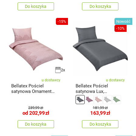
Do koszyka
Do koszyka
-15%
Nowość
-10%
2x
u dostawcy
u dostawcy
Bellatex Pościel
Bellatex Pościel
satynowa Ornament
satynowa Lux,
staroróżowy,
ciemnoszary, 140 × 200,
70 × 90 cm
239,99 zł
181,99 zł
od
202,99
zł
163,99
zł
Do koszyka
Do koszyka