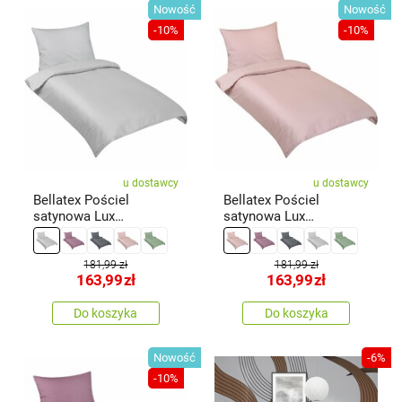
Nowość
Nowość
-10%
-10%
u dostawcy
u dostawcy
Bellatex Pościel
Bellatex Pościel
satynowa Lux
satynowa Lux
jasnoszary, 140 × 200,
jasnoróżowy, 140 × 200,
70 × 90 cm
70 × 90 cm
181,99 zł
181,99 zł
163,99
zł
163,99
zł
Do koszyka
Do koszyka
Nowość
-6%
-10%