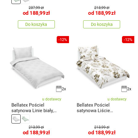
237,99 zł
213,99 zł
od
188,99
zł
od
188,99
zł
Do koszyka
Do koszyka
-12%
-12%
2x
2x
u dostawcy
u dostawcy
Bellatex Pościel
Bellatex Pościel
satynowa Linie biały,
satynowa Liście
140 x 200
brązowy, 140 x
213,99 zł
213,99 zł
od
188,99
zł
od
188,99
zł