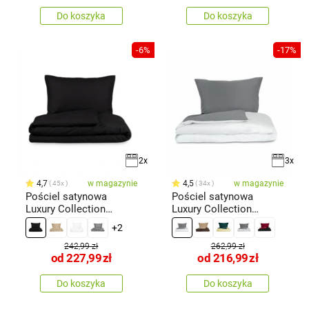
Do koszyka
Do koszyka
-6%
-17%
2x
3x
4,7
w magazynie
4,5
w magazynie
45x
34x
Pościel satynowa
Pościel satynowa
Luxury Collection
Luxury Collection
czarny
biały/ciemnosza
+2
242,99 zł
262,99 zł
od
227,99
zł
od
216,99
zł
Do koszyka
Do koszyka