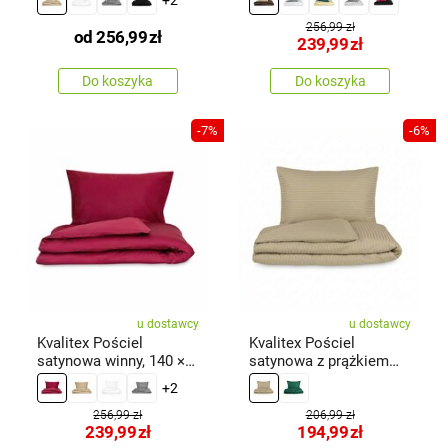
140 × 200 cm, 70 × 90
cm
256,99 zł
od
256,99
zł
239,99
zł
Do koszyka
Do koszyka
-7%
-6%
u dostawcy
u dostawcy
Kvalitex Pościel
Kvalitex Pościel
satynowa winny, 140 ×
satynowa z prążkiem
200 cm, 70 × 90 cm
Cappuccino, 140 × 200
+2
cm, 70 × 90 cm
256,99 zł
206,99 zł
239,99
zł
194,99
zł