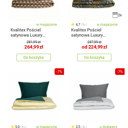
2x
w magazynie
4,7
w magazynie
5x
Kvalitex Pościel
Kvalitex Pościel
satynowa Luxury
satynowa Luxury
Collection
collection
281,99 zł
237,99 zł
Carerobeżowa, 140 x
264,99
zł
od
224,99
zł
200 cm, 70 x 90 cm
Do koszyka
Do koszyka
-7%
-7%
5,0
w magazynie
3,5
u dostawcy
3x
3x