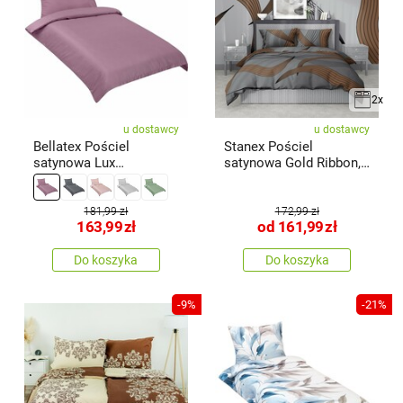
2x
u dostawcy
u dostawcy
Bellatex Pościel
Stanex Pościel
satynowa Lux
satynowa Gold Ribbon,
ciemnoróżowy, 140 ×
140 x 200 cm,
200, 70 × 90 cm
181,99 zł
172,99 zł
163,99
zł
od
161,99
zł
Do koszyka
Do koszyka
-9%
-21%