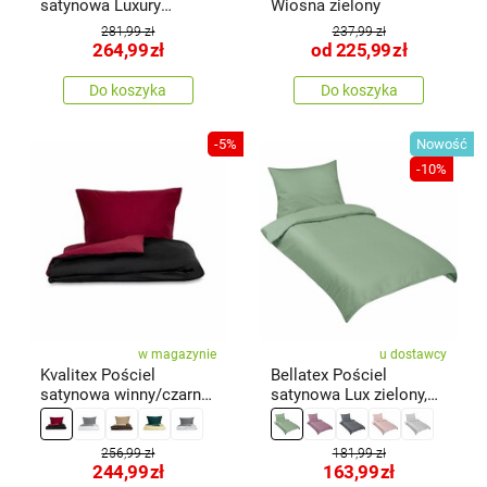
satynowa Luxury
Wiosna zielony
CollectionPaprocie
281,99 zł
237,99 zł
brązowa, 140 x 200 cm,
264,99
zł
od
225,99
zł
70 x 90 cm
Do koszyka
Do koszyka
-5%
Nowość
-10%
w magazynie
u dostawcy
Kvalitex Pościel
Bellatex Pościel
satynowa winny/czarny,
satynowa Lux zielony,
140 × 200 cm, 70 × 90
140 × 200, 70 × 90 cm
cm
256,99 zł
181,99 zł
244,99
zł
163,99
zł