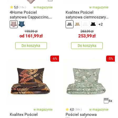
5,0
w magazynie
w magazynie
13x
4Home Pościel
Kvalitex Pościel
satynowa Cappuccino,
satynowa ciemnoszary,
140 x 200 cm,
140 × 200 cm, 70 × 90
+2
cm
199,99 zł
263,99 zł
od
161,99
zł
253,99
zł
Do koszyka
Do koszyka
-6%
-5%
6x
w magazynie
4,0
w magazynie
36x
Kvalitex Pościel
Pościel satynowa