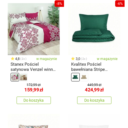
-8%
-6%
4,8
w magazynie
3,0
w magazynie
2x
2x
Stanex Pościel
Kvalitex Pościel
satynowa Venzel winny,
bawełniana Stripe
140 x 200 cm, 70 x 90
ciemnozielony, 240 x
cm
220 cm, 2 szt. 70 x 90
cm
172,99 zł
449,99 zł
159,99
zł
424,99
zł
Do koszyka
Do koszyka