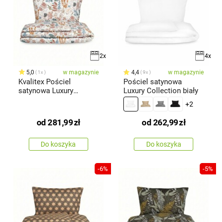
2x
4x
5,0
w magazynie
4,4
w magazynie
1x
9x
Kvalitex Pościel
Pościel satynowa
satynowa Luxury
Luxury Collection biały
Collection Coral
+2
od
281,99
zł
od
262,99
zł
Do koszyka
Do koszyka
-6%
-5%