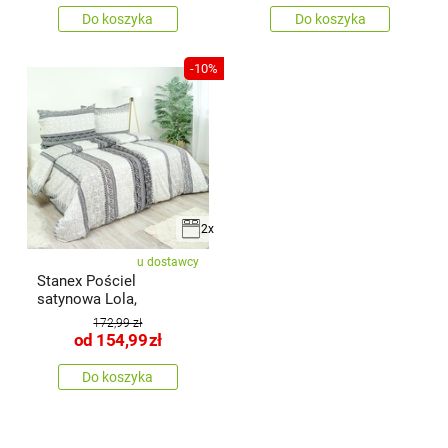
Do koszyka
Do koszyka
-10%
2x
u dostawcy
Stanex Pościel
satynowa Lola,
172,99 zł
od
154,99
zł
Do koszyka