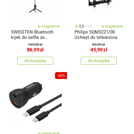
w magazynie
0,5
w magazynie
1x
SWISSTEN Bluetooth
Philips SQM3221/00
kijek do selfie ze
Uchwyt do telewizora
stojakiem Tripod Pro
139,00 zł
69,99 zł
86,99
zł
45,99
zł
Do koszyka
Do koszyka
-40%
w magazynie