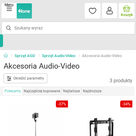
Menu
Koszyk
Sprzęt AGD
Sprzęt Audio-Video
Akcesoria Audio-Video
Akcesoria Audio-Video
Określić parametry
3 produkty
Polecamy
Najczęściej kupowane
Najtańsze
Najdroższe
-37%
-34%