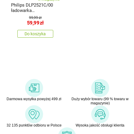
Philips DLP2521C/00
ładowarka
samochodowa
99,99 zł
59,99
zł
Do koszyka
Darmowa wysyłka powyżej 499 zł
Duży wybór towaru (99 % towaru w
magazynie)
32 135 punktów odbioru w Polsce
Wysoka jakość obsługi klienta