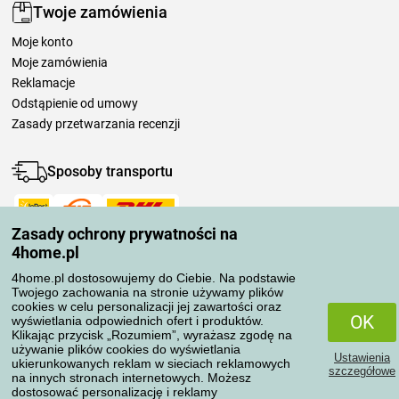
Twoje zamówienia
Moje konto
Moje zamówienia
Reklamacje
Odstąpienie od umowy
Zasady przetwarzania recenzji
Sposoby transportu
Zasady ochrony prywatności na
Metody płatności
4home.pl
4home.pl dostosowujemy do Ciebie. Na podstawie
Twojego zachowania na stronie używamy plików
Niezawodny sklep
cookies w celu personalizacji jej zawartości oraz
OK
wyświetlania odpowiednich ofert i produktów.
Klikając przycisk „Rozumiem”, wyrażasz zgodę na
używanie plików cookies do wyświetlania
Ustawienia
ukierunkowanych reklam w sieciach reklamowych
szczegółowe
na innych stronach internetowych. Możesz
dostosować personalizację i reklamy
Ochrona danych osobowych