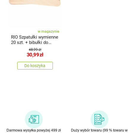
w magazynie
RIO Szpatułki wymienne
20 szt. + bibułki do
depilacji 50 szt.
48,99 zł
30,99
zł
Do koszyka
Darmowa wysyłka powyżej 499 zł
Duży wybór towaru (99 % towaru w