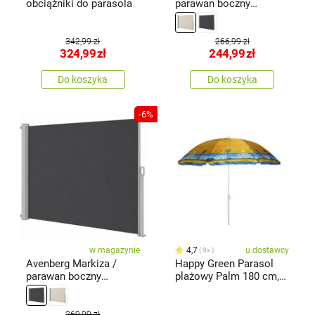
obciążniki do parasola
parawan boczny
Roxane, beżowy
342,99 zł
266,99 zł
324,99
zł
244,99
zł
Do koszyka
Do koszyka
-6%
w magazynie
4,7
u dostawcy
9x
Avenberg Markiza /
Happy Green Parasol
parawan boczny
plażowy Palm 180 cm,
Roxane, ciemnoszary
mix barev
269,99 zł