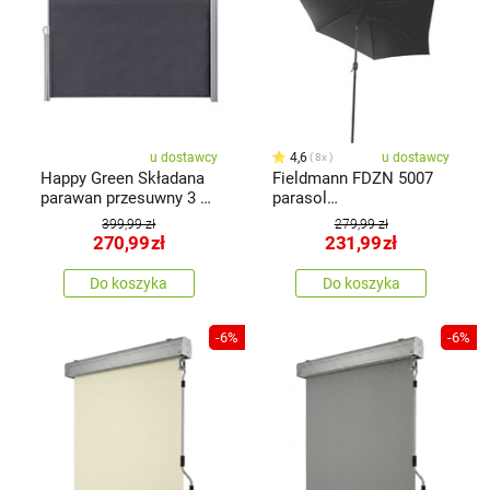
u dostawcy
4,6
u dostawcy
8x
Happy Green Składana
Fieldmann FDZN 5007
parawan przesuwny 3 x
parasol
1,6 m, szary
przeciwsłonecznyczarny,
399,99 zł
279,99 zł
3 m
270,99
zł
231,99
zł
Do koszyka
Do koszyka
-6%
-6%