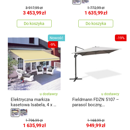
3 917,99 zł
1 772,99 zł
3 453,99
zł
1 635,99
zł
Do koszyka
Do koszyka
Nowość
-19%
-9%
u dostawcy
u dostawcy
Elektryczna markiza
Fieldmann FDZN 5107 –
kasetowa Isabela, 4 x 3
parasol boczny,
m, beżowy
jasnoszary
1 796,99 zł
1 168,99 zł
1 635,99
zł
949,99
zł