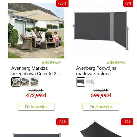
-33%
-9%
u dostawcy
u dostawcy
Avenberg Markiza
Avenberg Podwójna
przegubowa Celeste 3
markiza / osłona
m, beżowy
boczna Violeta,
ciemnoszary
708,99 zł
656,99 zł
472,99
zł
599,99
zł
Do koszyka
Do koszyka
-32%
-17%