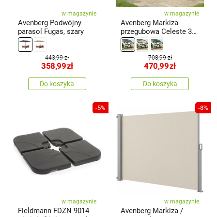
w magazynie
w magazynie
Avenberg Podwójny
Avenberg Markiza
parasol Fugas, szary
przegubowa Celeste 3
m, szara
443,99 zł
708,99 zł
358,99
zł
470,99
zł
Do koszyka
Do koszyka
-5%
-8%
w magazynie
w magazynie
Fieldmann FDZN 9014
Avenberg Markiza /