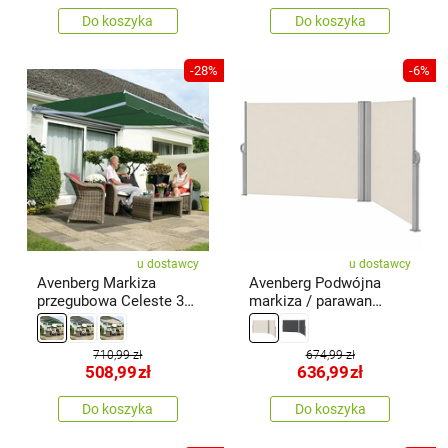
Do koszyka
Do koszyka
-28%
-6%
u dostawcy
u dostawcy
Avenberg Markiza
Avenberg Podwójna
przegubowa Celeste 3
markiza / parawan
m, zielony
boczny Violeta, beżowy
710,99 zł
674,99 zł
508,99
zł
636,99
zł
Do koszyka
Do koszyka