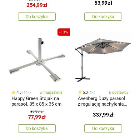
53,99
zł
254,99
zł
Do koszyka
Do koszyka
-13%
4,5
w magazynie
5,0
u dostawcy
25x
2x
Happy Green Stojak na
Avenberg Duży parasol
parasol, 85 x 85 x 35 cm
z regulacją nachylenia
Sunny LED 300, szary
89,99 zł
337,99
zł
77,99
zł
Do koszyka
Do koszyka