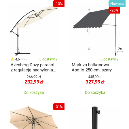
-13%
Nowość
-26%
2x
4,6
u dostawcy
u dostawcy
7x
Avenberg Duży parasol
Markiza balkonowa
z regulacją nachylenia
Apollo 250 cm, szary
Sunny 300, jasnobeżowy
266,99 zł
445,99 zł
232,99
zł
327,99
zł
Do koszyka
Do koszyka
-31%