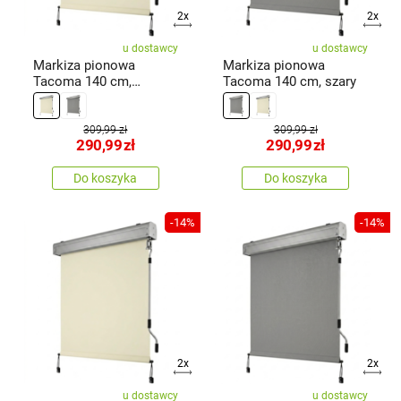
2x
2x
u dostawcy
u dostawcy
Markiza pionowa
Markiza pionowa
Tacoma 140 cm,
Tacoma 140 cm, szary
beżowy
309,99 zł
309,99 zł
290,99
zł
290,99
zł
Do koszyka
Do koszyka
-14%
-14%
2x
2x
u dostawcy
u dostawcy