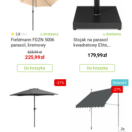
2,8
u dostawcy
u dostawcy
2x
Fieldmann FDZN 5006
Stojak na parasol
parasol, kremowy
kwadratowy Elite,
czarny
325,99 zł
179,99
zł
225,99
zł
Do koszyka
Do koszyka
-21%
Nowość
-27%
2x