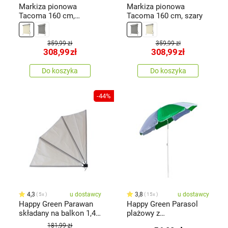
Markiza pionowa
Markiza pionowa
Tacoma 160 cm,
Tacoma 160 cm, szary
beżowy
359,99 zł
359,99 zł
308,99
zł
308,99
zł
Do koszyka
Do koszyka
-44%
4,3
u dostawcy
3,8
u dostawcy
5x
15x
Happy Green Parawan
Happy Green Parasol
składany na balkon 1,4
plażowy z
m, beżowy
przegubemStrip180 cm,
181,99 zł