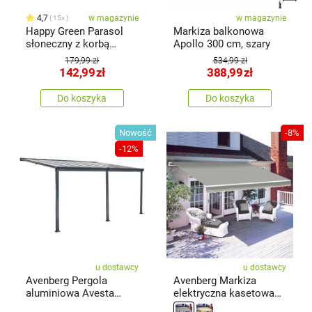
4,7
w magazynie
w magazynie
15x
Happy Green Parasol
Markiza balkonowa
słoneczny z korbą
Apollo 300 cm, szary
ciemnoszary, śr. 230 cm
179,99 zł
534,99 zł
142,99
zł
388,99
zł
Do koszyka
Do koszyka
Nowość
-8%
-12%
u dostawcy
u dostawcy
Avenberg Pergola
Avenberg Markiza
aluminiowa Avesta
elektryczna kasetowa
BW8, 5 x 3 m
ISABELA, szary/srebrny