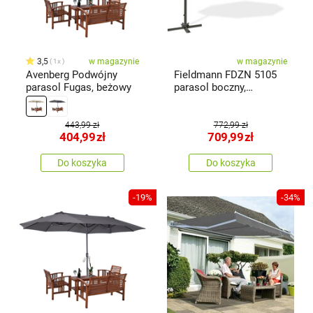
3,5
w magazynie
w magazynie
1x
Avenberg Podwójny
Fieldmann FDZN 5105
parasol Fugas, beżowy
parasol boczny,
antracytowy
443,99 zł
772,99 zł
404,99
zł
709,99
zł
Do koszyka
Do koszyka
-19%
-34%