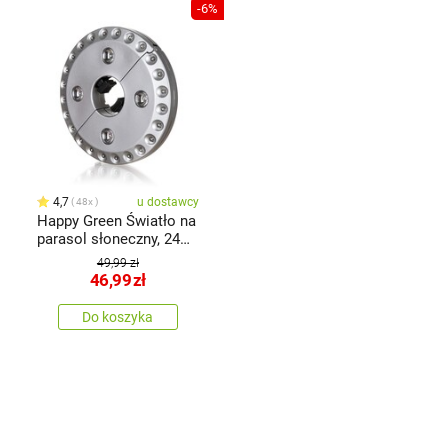
-6%
4,7
u dostawcy
48x
Happy Green Światło na
parasol słoneczny, 24
LED
49,99 zł
46,99
zł
Do koszyka