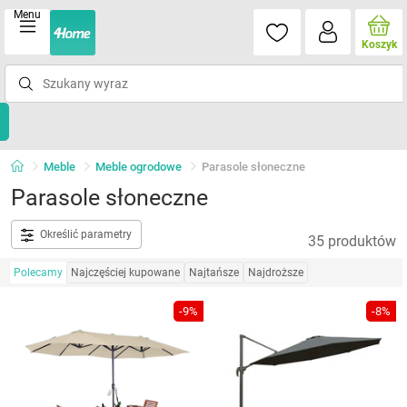
Menu
Koszyk
Meble
Meble ogrodowe
Parasole słoneczne
Parasole słoneczne
Określić parametry
35 produktów
Polecamy
Najczęściej kupowane
Najtańsze
Najdroższe
-9%
-8%