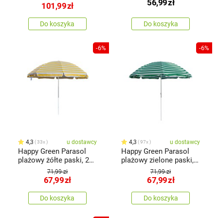
56,99
zł
mix kolorów
101,99
zł
Do koszyka
Do koszyka
-6%
-6%
4,3
u dostawcy
4,3
u dostawcy
33x
97x
Happy Green Parasol
Happy Green Parasol
plażowy żółte paski, 230
plażowy zielone paski,
cm
230 cm
71,99 zł
71,99 zł
67,99
zł
67,99
zł
Do koszyka
Do koszyka