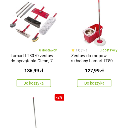
u dostawcy
1,0
u dostawcy
1x
Lamart LT8070 zestaw
Zestaw do mopów
do sprzątania Clean, 7
składany Lamart LT8062
szt.
Clean 10 l
136,99
zł
127,99
zł
Do koszyka
Do koszyka
-2%