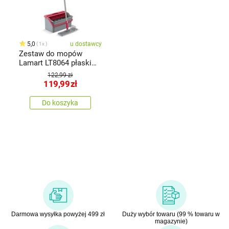
5,0
u dostawcy
1x
Zestaw do mopów
Lamart LT8064 płaski
Clean 8 l
122,99 zł
119,99
zł
Do koszyka
Darmowa wysyłka powyżej 499 zł
Duży wybór towaru (99 % towaru w
magazynie)