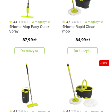
4,4
w magazynie
4,5
w magazynie
5158x
2430x
4Home Mop Easy Quick
4Home Rapid Clean
Spray
mop
87,99
zł
84,99
zł
Do koszyka
Do koszyka
-30%
4,2
w magazynie
4,4
w magazynie
2482x
1733x