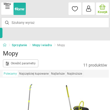
Menu
Koszyk
Sprzątanie
Mopy i wiadra
Mopy
Mopy
Określić parametry
11 produktów
Polecamy
Najczęściej kupowane
Najtańsze
Najdroższe