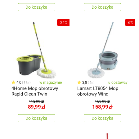
Do koszyka
Do koszyka
-24%
-6%
4,0
w magazynie
3,8
u dostawcy
81x
5x
4Home Mop obrotowy
Lamart LT8054 Mop
Rapid Clean Twin
obrotowy Wind
118,99 zł
169,99 zł
89,99
zł
158,99
zł
Do koszyka
Do koszyka