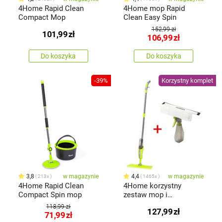
4Home Rapid Clean
4Home mop Rapid
Compact Mop
Clean Easy Spin
152,99 zł
101,99
zł
106,99
zł
Do koszyka
Do koszyka
-39%
Korzystny komplet
3,8
w magazynie
4,4
w magazynie
213x
1465x
4Home Rapid Clean
4Home korzystny
Compact Spin mop
zestaw mop i
ściągaczka do okien
118,99 zł
127,99
zł
71,99
zł