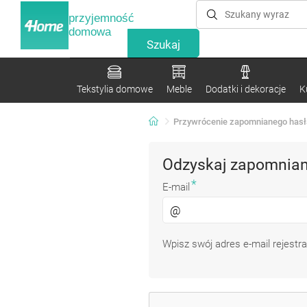
przyjemność
domowa
Tekstylia domowe
Meble
Dodatki i dekoracje
K
Przywrócenie zapomnianego hasł
Odzyskaj zapomnian
*
E-mail
Wpisz swój adres e-mail rejestra