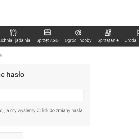
uchnia i jadalnia
Sprzęt AGD
Ogród i hobby
Sprzątanie
Uroda i
a
e hasło
cji, a my wyślemy Ci link do zmiany hasła.