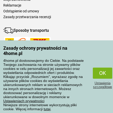
Reklamacje
Odstąpienie od umowy
Zasady przetwarzania recenzji
Sposoby transportu
Zasady ochrony prywatności na
Metody płatności
4home.pl
4home.pl dostosowujemy do Ciebie. Na podstawie
Twojego zachowania na stronie używamy plików
Niezawodny sklep
cookies w celu personalizacji jej zawartości oraz
OK
wyświetlania odpowiednich ofert i produktów.
Klikając przycisk „Rozumiem”, wyrażasz zgodę na
używanie plików cookies do wyświetlania
Ustawienia
ukierunkowanych reklam w sieciach reklamowych
szczegółowe
na innych stronach internetowych. Możesz
dostosować personalizację i reklamy
Ochrona danych osobowych
ukierunkowane w dowolnym momencie w
Ustawieniach prywatności
Niniejsze strony internetowe wykorzystują pliki
cookie. Więcej informacji
tutaj
.
Wszelkie prawa zastrzeżone © 2004-2026 4home, a.s.