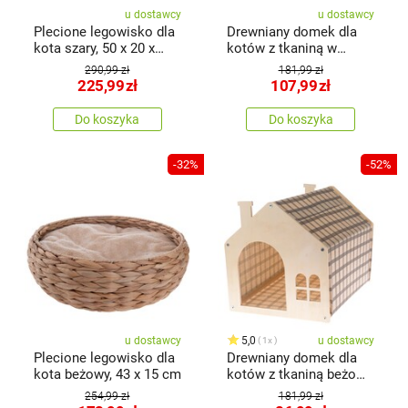
u dostawcy
u dostawcy
Plecione legowisko dla
Drewniany domek dla
kota szary, 50 x 20 x
kotów z tkaniną w
40cm
kolorzeszarym, 51,5 x
290,99 zł
181,99 zł
39,5 x 38 cm
225,99
zł
107,99
zł
Do koszyka
Do koszyka
-32%
-52%
u dostawcy
5,0
u dostawcy
1x
Plecione legowisko dla
Drewniany domek dla
kota beżowy, 43 x 15 cm
kotów z tkaniną beżowy,
51,5 x 39,5 x 38 cm
254,99 zł
181,99 zł