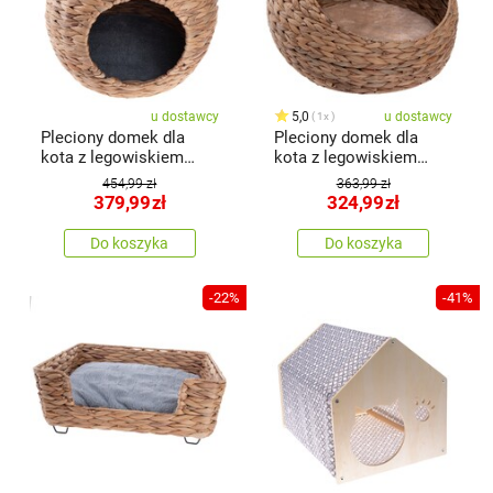
u dostawcy
5,0
u dostawcy
1x
Pleciony domek dla
Pleciony domek dla
kota z legowiskiem
kota z legowiskiem
czarny, 48 x 45 cm
beżowy, 48 x 33 cm
454,99 zł
363,99 zł
379,99
zł
324,99
zł
Do koszyka
Do koszyka
-22%
-41%