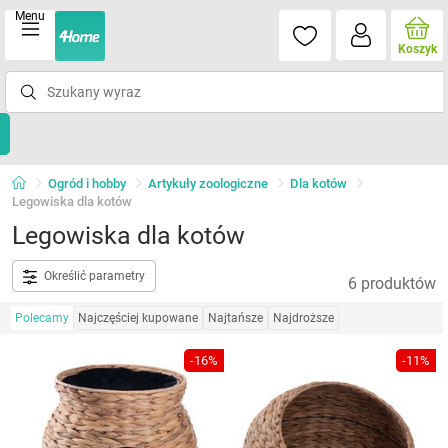
Menu
Koszyk
Ogród i hobby
Artykuły zoologiczne
Dla kotów
Legowiska dla kotów
Legowiska dla kotów
Określić parametry
6 produktów
Polecamy
Najczęściej kupowane
Najtańsze
Najdroższe
-16%
-11%