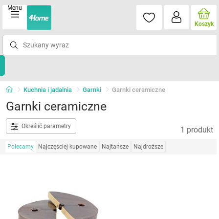
Menu
Koszyk
Kuchnia i jadalnia
Garnki
Garnki ceramiczne
Garnki ceramiczne
Określić parametry
1 produkt
Polecamy
Najczęściej kupowane
Najtańsze
Najdroższe