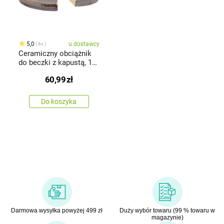
5,0
u dostawcy
6x
Ceramiczny obciążnik
do beczki z kapustą, 17
cm
60,99
zł
Do koszyka
Darmowa wysyłka powyżej 499 zł
Duży wybór towaru (99 % towaru w
magazynie)