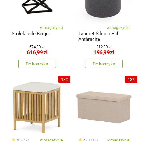
w magazynie
w magazynie
Stołek Imle Beige
Taboret Silindir Puf
Anthracite
674,99 zł
212,99 zł
616,99
zł
196,99
zł
Do koszyka
Do koszyka
-13%
-13%
4,5
w magazynie
4,6
w magazynie
1x
14x