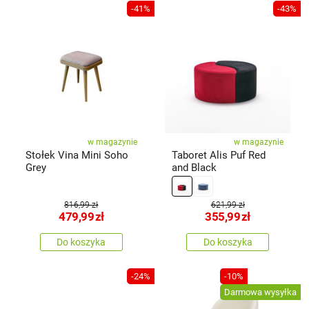
-41%
-43%
w magazynie
w magazynie
Stołek Vina Mini Soho
Taboret Alis Puf Red
Grey
and Black
816,99 zł
621,99 zł
479,99
zł
355,99
zł
Do koszyka
Do koszyka
-24%
-10%
Darmowa wysyłka