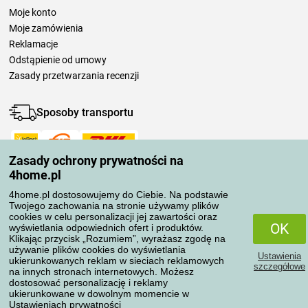
Moje konto
Moje zamówienia
Reklamacje
Odstąpienie od umowy
Zasady przetwarzania recenzji
Sposoby transportu
Zasady ochrony prywatności na
Metody płatności
4home.pl
4home.pl dostosowujemy do Ciebie. Na podstawie
Twojego zachowania na stronie używamy plików
Niezawodny sklep
cookies w celu personalizacji jej zawartości oraz
OK
wyświetlania odpowiednich ofert i produktów.
Klikając przycisk „Rozumiem”, wyrażasz zgodę na
używanie plików cookies do wyświetlania
Ustawienia
ukierunkowanych reklam w sieciach reklamowych
szczegółowe
na innych stronach internetowych. Możesz
dostosować personalizację i reklamy
Ochrona danych osobowych
ukierunkowane w dowolnym momencie w
Ustawieniach prywatności