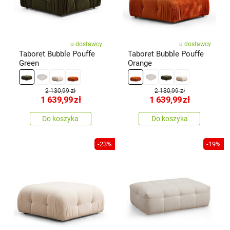
u dostawcy
u dostawcy
Taboret Bubble Pouffe
Taboret Bubble Pouffe
Green
Orange
2 130,99 zł
2 130,99 zł
1 639,99
zł
1 639,99
zł
Do koszyka
Do koszyka
-23%
-19%