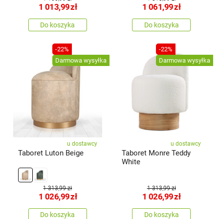
1 013,99
zł
1 061,99
zł
Do koszyka
Do koszyka
-22%
-22%
Darmowa wysyłka
Darmowa wysyłka
u dostawcy
u dostawcy
Taboret Luton Beige
Taboret Monre Teddy
White
1 313,99 zł
1 313,99 zł
1 026,99
zł
1 026,99
zł
Do koszyka
Do koszyka