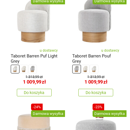
Darmowa wysyłka
Darmowa wysyłka
u dostawcy
u dostawcy
Taboret Barren Puf Light
Taboret Barren Pouf
Grey
Grey
1 313,99 zł
1 313,99 zł
1 009,99
zł
1 009,99
zł
Do koszyka
Do koszyka
-24%
-23%
Darmowa wysyłka
Darmowa wysyłka