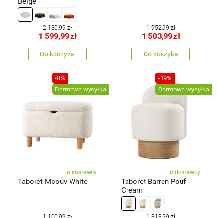
Beige
2 130,99 zł
1 952,99 zł
1 599,99
zł
1 503,99
zł
Do koszyka
Do koszyka
-8%
-19%
Darmowa wysyłka
Darmowa wysyłka
u dostawcy
u dostawcy
Taboret Moouv White
Taboret Barren Pouf
Cream
1 100,99 zł
1 313,99 zł