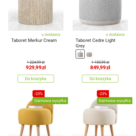
u dostawcy
u dostawcy
Taboret Merkur Cream
Taboret Cedre Light
Grey
1 224,99 zł
1 100,99 zł
929,99
zł
849,99
zł
Do koszyka
Do koszyka
-23%
-23%
Darmowa wysyłka
Darmowa wysyłka