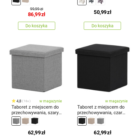
99,99 zł
50,99
zł
86,99
zł
Do koszyka
Do koszyka
4,8
w magazynie
w magazynie
16x
Taboret z miejscem do
Taboret z miejscem do
przechowywania, szary,
przechowywania, czarny,
38 x 38 x 38 cm
38 x 38 x 38 cm
62,99
zł
62,99
zł