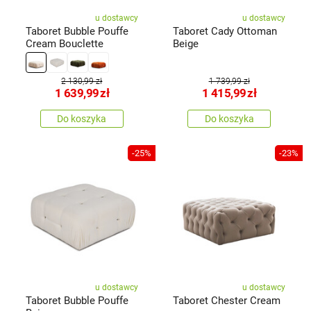
u dostawcy
u dostawcy
Taboret Bubble Pouffe
Taboret Cady Ottoman
Cream Bouclette
Beige
2 130,99 zł
1 739,99 zł
1 639,99
zł
1 415,99
zł
Do koszyka
Do koszyka
-25%
-23%
u dostawcy
u dostawcy
Taboret Bubble Pouffe
Taboret Chester Cream