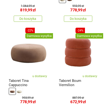
1 064,99 zł
993,99 zł
819,99
zł
778,99
zł
Do koszyka
Do koszyka
-22%
-24%
Darmowa wysyłka
Darmowa wysyłka
u dostawcy
u dostawcy
Taboret Tina
Taboret Boum
Cappuccino
Vermilion
993,99 zł
887,99 zł
778,99
zł
672,99
zł