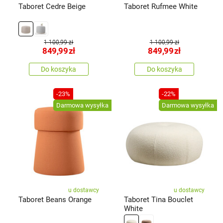
Taboret Cedre Beige
Taboret Rufmee White
1 100,99 zł
1 100,99 zł
849,99
zł
849,99
zł
Do koszyka
Do koszyka
-23%
-22%
Darmowa wysyłka
Darmowa wysyłka
u dostawcy
u dostawcy
Taboret Beans Orange
Taboret Tina Bouclet
White