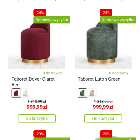
-24%
-24%
Darmowa wysyłka
Darmowa wysyłka
u dostawcy
u dostawcy
Taboret Dover Claret
Taboret Luton Green
Red
1 313,99 zł
1 313,99 zł
999,99
zł
999,99
zł
Do koszyka
Do koszyka
-23%
-23%