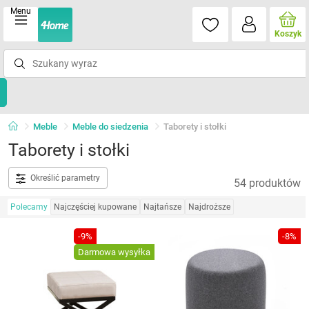
Menu
Koszyk
Meble
Meble do siedzenia
Taborety i stołki
Taborety i stołki
Określić parametry
54 produktów
Polecamy
Najczęściej kupowane
Najtańsze
Najdroższe
-9%
-8%
Darmowa wysyłka