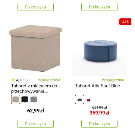
Do koszyka
Do koszyka
-41%
4,8
w magazynie
w magazynie
16x
Taboret z miejscem do
Taboret Alis Pouf Blue
przechowywania,
kremowy, 38 x 38 x 38
cm
621,99 zł
62,99
zł
369,99
zł
Do koszyka
Do koszyka