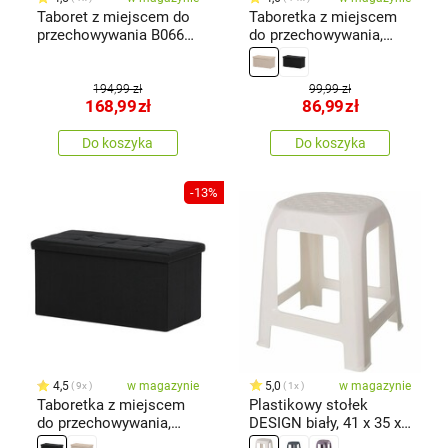
Taboret z miejscem do
Taboretka z miejscem
przechowywania B066
do przechowywania,
NAT, bambus
kremowa,76 x 37 x 37
cm
194,99 zł
99,99 zł
168,99
zł
86,99
zł
Do koszyka
Do koszyka
-13%
4,5
w magazynie
5,0
w magazynie
9x
1x
Taboretka z miejscem
Plastikowy stołek
do przechowywania,
DESIGN biały, 41 x 35 x
czarna, 76x 37 x 37 cm
46 cm