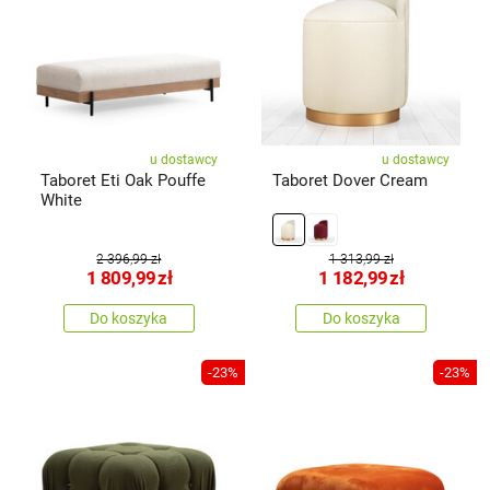
u dostawcy
u dostawcy
Taboret Eti Oak Pouffe
Taboret Dover Cream
White
2 396,99 zł
1 313,99 zł
1 809,99
zł
1 182,99
zł
Do koszyka
Do koszyka
-23%
-23%