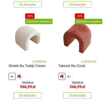
Do koszyka
Do koszyka
-20%
-20%
Darmowa wysyłka
Darmowa wysyłka
u dostawcy
u dostawcy
Stołek Nu Teddy Cream
Taboret Nu Coral
709,99 zł
709,99 zł
566,99
zł
566,99
zł
Do koszyka
Do koszyka