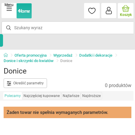
Menu
Koszyk
Oferta promocyjna
Wyprzedaż
Dodatki i dekoracje
Donice i skrzynki do kwiatów
Donice
Donice
Określić parametry
0 produktów
Polecamy
Najczęściej kupowane
Najtańsze
Najdroższe
Żaden towar nie spełnia wymaganych parametrów.