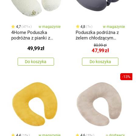
4,7
w magazynie
4,8
w magazynie
471x
7x
4Home Poduszka
Poduszka podróżna z
podróżna z pianki z
żelem chłodzącym
pamięcią Bamboo, 32 x
ciemnoszary
80,99 zł
49,99
zł
20 cm
47,99
zł
Do koszyka
Do koszyka
-13%
4,4
w magazynie
4,6
u dostawcy
15x
55x