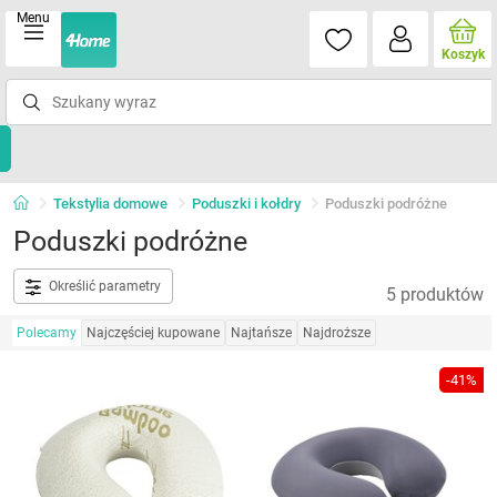
Menu
Koszyk
Tekstylia domowe
Poduszki i kołdry
Poduszki podróżne
Poduszki podróżne
Określić parametry
5 produktów
Polecamy
Najczęściej kupowane
Najtańsze
Najdroższe
-41%