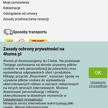
Moje zamówienia
Reklamacje
Odstąpienie od umowy
Zasady przetwarzania recenzji
Sposoby transportu
Zasady ochrony prywatności na
Metody płatności
4home.pl
4home.pl dostosowujemy do Ciebie. Na podstawie
Twojego zachowania na stronie używamy plików
Niezawodny sklep
cookies w celu personalizacji jej zawartości oraz
OK
wyświetlania odpowiednich ofert i produktów.
Klikając przycisk „Rozumiem”, wyrażasz zgodę na
używanie plików cookies do wyświetlania
Ustawienia
ukierunkowanych reklam w sieciach reklamowych
szczegółowe
na innych stronach internetowych. Możesz
dostosować personalizację i reklamy
Ochrona danych osobowych
ukierunkowane w dowolnym momencie w
Ustawieniach prywatności
Niniejsze strony internetowe wykorzystują pliki
cookie. Więcej informacji
tutaj
.