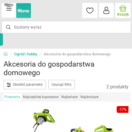
Menu
Koszyk
Ogród i hobby
Akcesoria do gospodarstwa domowego
Akcesoria do gospodarstwa
domowego
Określić parametry
Usunąć filtry
2 produkty
Polecamy
Najczęściej kupowane
Najtańsze
Najdroższe
-17%