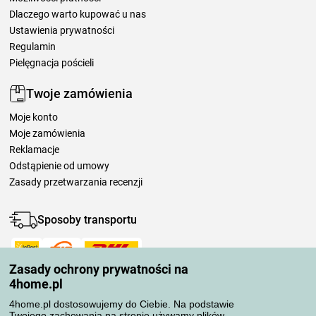
Dlaczego warto kupować u nas
Ustawienia prywatności
Regulamin
Pielęgnacja pościeli
Twoje zamówienia
Moje konto
Moje zamówienia
Reklamacje
Odstąpienie od umowy
Zasady przetwarzania recenzji
Sposoby transportu
Zasady ochrony prywatności na
Metody płatności
4home.pl
4home.pl dostosowujemy do Ciebie. Na podstawie
Twojego zachowania na stronie używamy plików