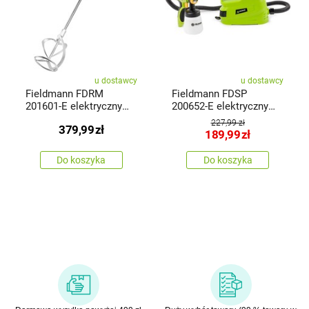
u dostawcy
u dostawcy
Fieldmann FDRM
Fieldmann FDSP
201601-E elektryczny
200652-E elektryczny
ręcznymieszadło
pistolet natryskowy
227,99 zł
379,99
zł
189,99
zł
Do koszyka
Do koszyka