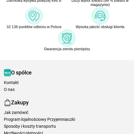
Darmowa wysyłka powyżej 499 zł
Duży wybór towaru (99 % towaru w
magazynie)
32 136 punktów odbioru w Polsce
Wysoka jakość obsługi klienta
Gwarancja zwrotu pieniędzy
O spółce
Kontakt
O nas
Zakupy
Jak zamówić
Program lojalnościowy Przyjemniaczki
Sposoby i koszty transportu
Możliwości płatności