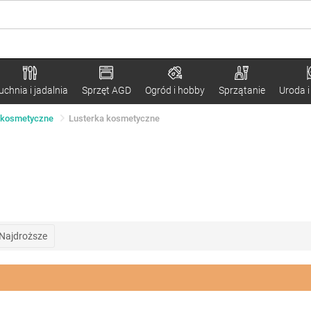
uchnia i jadalnia
Sprzęt AGD
Ogród i hobby
Sprzątanie
Uroda i
y kosmetyczne
Lusterka kosmetyczne
Najdroższe