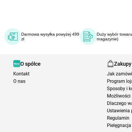
Darmowa wysyłka powyżej 499
Duży wybór towaru
zł
magazynie)
O spółce
Zakupy
Kontakt
Jak zamów
O nas
Program loj
Sposoby i k
Możliwości 
Dlaczego w
Ustawienia 
Regulamin
Pielęgnacja 