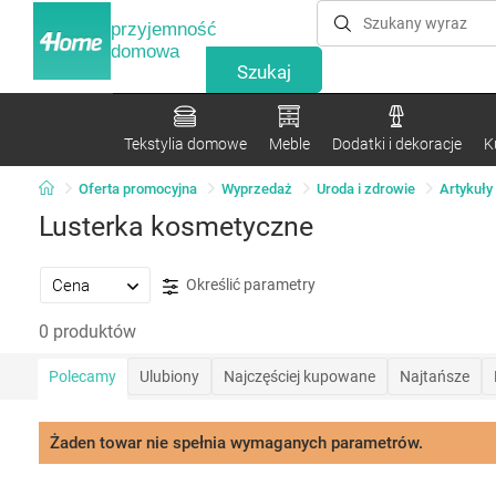
przyjemność
domowa
Tekstylia domowe
Meble
Dodatki i dekoracje
K
Oferta promocyjna
Wyprzedaż
Uroda i zdrowie
Artykuł
Lusterka kosmetyczne
Cena
Określić parametry
0 produktów
Polecamy
Ulubiony
Najczęściej kupowane
Najtańsze
Żaden towar nie spełnia wymaganych parametrów.