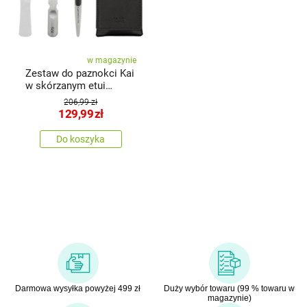
w magazynie
Zestaw do paznokci Kai
w skórzanym etui
Beauty Care – cążki,
206,99 zł
pilnik, pęseta
129,99
zł
Do koszyka
Darmowa wysyłka powyżej 499 zł
Duży wybór towaru (99 % towaru w
magazynie)