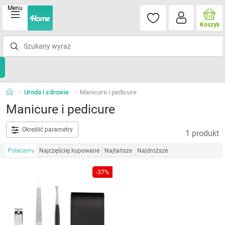
Menu
Koszyk
Uroda i zdrowie
Manicure i pedicure
Manicure i pedicure
Określić parametry
1 produkt
Polecamy
Najczęściej kupowane
Najtańsze
Najdroższe
-37%