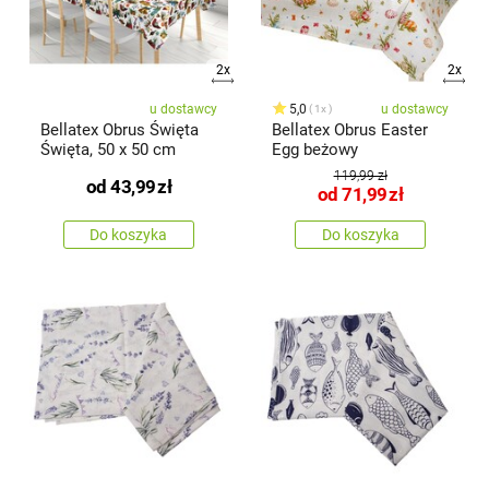
2x
2x
u dostawcy
5,0
u dostawcy
1x
Bellatex Obrus Święta
Bellatex Obrus Easter
Święta, 50 x 50 cm
Egg beżowy
119,99 zł
od
43,99
zł
od
71,99
zł
Do koszyka
Do koszyka