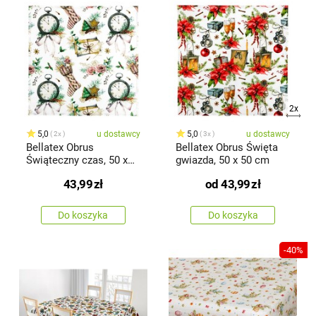
2x
5,0
u dostawcy
5,0
u dostawcy
2x
3x
Bellatex Obrus
Bellatex Obrus Święta
Świąteczny czas, 50 x
gwiazda, 50 x 50 cm
50 cm
43,99
zł
od
43,99
zł
Do koszyka
Do koszyka
-40%