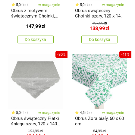
5,0
w magazynie
5,0
w magazynie
6x
3x
Obrus z motywem
Obrus świąteczny
świątecznym Choinki,
Choinki szary, 120 x 140
130 x 220 cm
cm
197,99 zł
147,99
zł
138,99
zł
Do koszyka
Do koszyka
-30%
-41%
5,0
w magazynie
4,5
w magazynie
1x
5x
Obrus świąteczny Płatki
Obrus Zora biały, 60 x 60
śniegu szary, 120 x 140
cm
cm
191,99 zł
84,99 zł