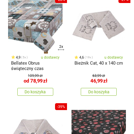
2x
4,9
u dostawcy
4,6
u dostawcy
5x
19x
Bellatex Obrus
Bieżnik Cat, 40 x 140 cm
świąteczny czas
109,99 zł
63,99 zł
od
78,99
zł
46,99
zł
Do koszyka
Do koszyka
-39%