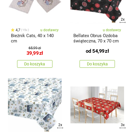
2x
4,7
u dostawcy
u dostawcy
15x
Bieżnik Cats, 40 x 140
Bellatex Obrus Ozdoba
cm
świąteczna, 70 x 70 cm
65,99 zł
od
54,99
zł
39,99
zł
Do koszyka
Do koszyka
2x
3x