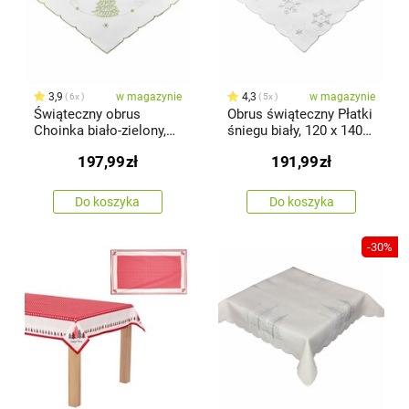
3,9
w magazynie
4,3
w magazynie
6x
5x
Świąteczny obrus
Obrus świąteczny Płatki
Choinka biało-zielony,
śniegu biały, 120 x 140
120 x 140 cm
cm
197,99
zł
191,99
zł
Do koszyka
Do koszyka
-30%