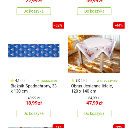
22,99
zł
49,99
zł
Do koszyka
Do koszyka
-62%
-44%
4,1
w magazynie
3,0
w magazynie
4x
2x
Bieżnik Spadochrony, 33
Obrus Jesienne liście,
x 130 cm
120 x 140 cm
49,99 zł
84,99 zł
18,99
zł
47,99
zł
Do koszyka
Do koszyka
-28%
-27%