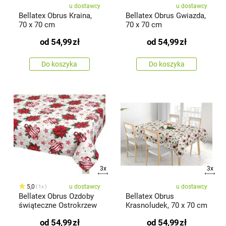
u dostawcy
u dostawcy
Bellatex Obrus Kraina,
Bellatex Obrus Gwiazda,
70 x 70 cm
70 x 70 cm
od
54,99
zł
od
54,99
zł
Do koszyka
Do koszyka
3x
3x
5,0
u dostawcy
u dostawcy
1x
Bellatex Obrus Ozdoby
Bellatex Obrus
świąteczne Ostrokrzew
Krasnoludek, 70 x 70 cm
od
54,99
zł
od
54,99
zł