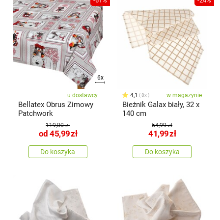
-61%
-24%
6x
u dostawcy
4,1
w magazynie
8x
Bellatex Obrus Zimowy
Bieżnik Galax biały, 32 x
Patchwork
140 cm
119,00 zł
54,99 zł
od
45,99
zł
41,99
zł
Do koszyka
Do koszyka