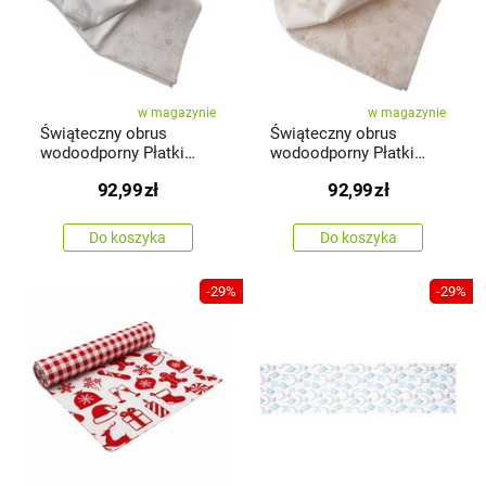
w magazynie
w magazynie
Świąteczny obrus
Świąteczny obrus
wodoodporny Płatki
wodoodporny Płatki
śniegu srebrny, 140 x
śniegu mix, 140 x 140
92,99
zł
92,99
zł
140 cm
cm
Do koszyka
Do koszyka
-29%
-29%