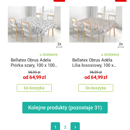
2x
2x
u dostawcy
u dostawcy
Bellatex Obrus Adela
Bellatex Obrus Adéla
Piórka szary, 100 x 100
Lilia łososiowy, 100 x
cm
100 cm
96,99 zł
96,99 zł
od
64,99
zł
od
64,99
zł
Do koszyka
Do koszyka
Kolejne produkty (pozostaje
31
)
1
2