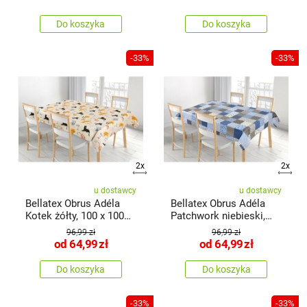
Do koszyka
Do koszyka
-33%
-33%
2x
2x
u dostawcy
u dostawcy
Bellatex Obrus Adéla
Bellatex Obrus Adéla
Kotek żółty, 100 x 100
Patchwork niebieski,
cm
100 x
96,99 zł
96,99 zł
od
64,99
zł
od
64,99
zł
Do koszyka
Do koszyka
-33%
-33%