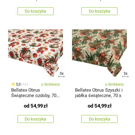
Do koszyka
Do koszyka
3x
3x
5,0
u dostawcy
u dostawcy
1x
Bellatex Obrus
Bellatex Obrus Szyszki i
Świąteczne ozdoby, 70 x
jabłka świąteczne, 70 x
70 cm
od
54,99
zł
od
54,99
zł
Do koszyka
Do koszyka