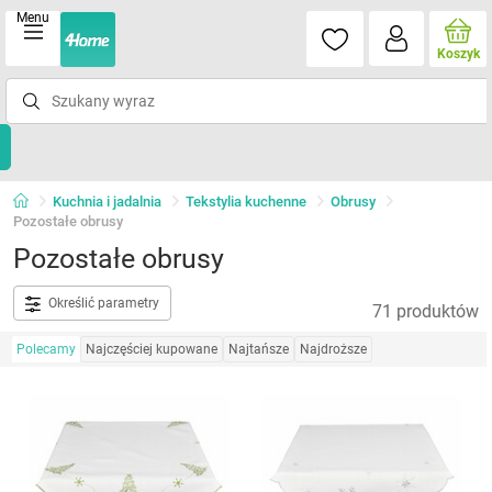
Menu
Koszyk
Kuchnia i jadalnia
Tekstylia kuchenne
Obrusy
Pozostałe obrusy
Pozostałe obrusy
Określić parametry
71 produktów
Polecamy
Najczęściej kupowane
Najtańsze
Najdroższe