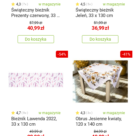
4,3
w magazynie
4,5
w magazynie
7x
5x
Świąteczny bieżnik
Świąteczny bieżnik
Prezenty czerwony, 33 x
Jeleń, 33 x 130 cm
130 cm
57,99 zł
51,99 zł
40,99
zł
36,99
zł
Do koszyka
Do koszyka
-54%
-41%
4,7
w magazynie
4,3
w magazynie
9x
3x
Bieżnik Lawenda 2022,
Obrus Jesienne kwiaty,
33 x 130 cm
120 x 140 cm
49,99 zł
84,99 zł