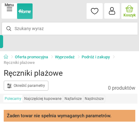
Menu
Koszyk
Oferta promocyjna
Wyprzedaż
Podróż i zakupy
Ręczniki plażowe
Ręczniki plażowe
Określić parametry
0 produktów
Polecamy
Najczęściej kupowane
Najtańsze
Najdroższe
Żaden towar nie spełnia wymaganych parametrów.