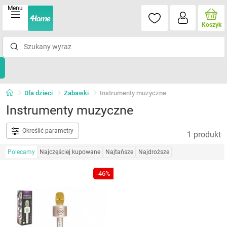
Menu
Koszyk
Dla dzieci
Zabawki
Instrumenty muzyczne
Instrumenty muzyczne
Określić parametry
1 produkt
Polecamy
Najczęściej kupowane
Najtańsze
Najdroższe
-46%