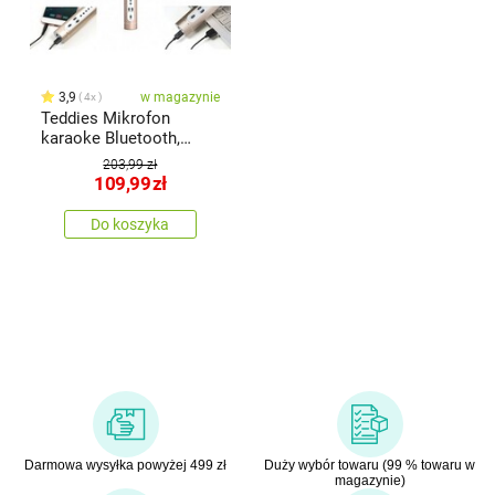
3,9
w magazynie
4x
Teddies Mikrofon
karaoke Bluetooth,
złoty, nabaterie, z
203,99 zł
kablem USB
109,99
zł
Do koszyka
Darmowa wysyłka powyżej 499 zł
Duży wybór towaru (99 % towaru w
magazynie)