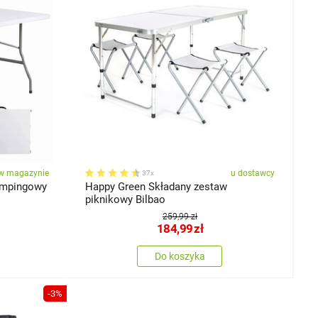
w magazynie
u dostawcy
37x
empingowy
Happy Green Składany zestaw
piknikowy Bilbao
259,99 zł
184,99
zł
Do koszyka
-3%