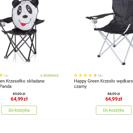
u dostawcy
13x
38x
en Krzesełko składane
Happy Green Krzesło wędkars
 Panda
czarny
69,00 zł
66,99 zł
64,99
zł
64,99
zł
Do koszyka
Do koszyka