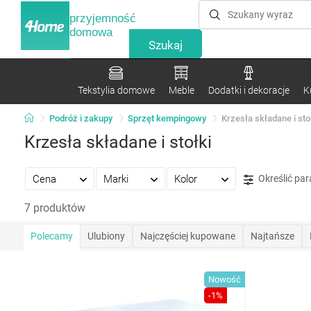
przyjemność
domowa
Tekstylia domowe
Meble
Dodatki i dekoracje
K
Podróż i zakupy
Sprzęt kempingowy
Krzesła składane i sto
Krzesła składane i stołki
Cena
Marki
Kolor
Określić pa
7 produktów
Polecamy
Ulubiony
Najczęściej kupowane
Najtańsze
Nowość
-1%