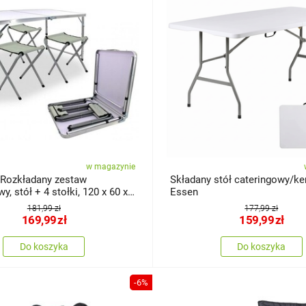
w magazynie
 Rozkładany zestaw
Składany stół cateringowy/k
, stół + 4 stołki, 120 x 60 x
Essen
181,99 zł
177,99 zł
169,99
zł
159,99
zł
Do koszyka
Do koszyka
-6%