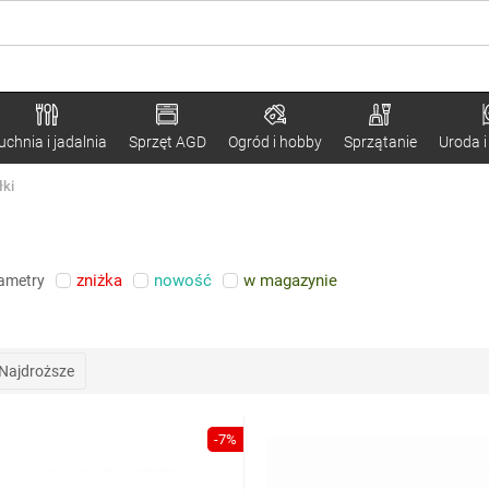
uchnia i jadalnia
Sprzęt AGD
Ogród i hobby
Sprzątanie
Uroda i
łki
zniżka
nowość
w magazynie
rametry
Najdroższe
-7%