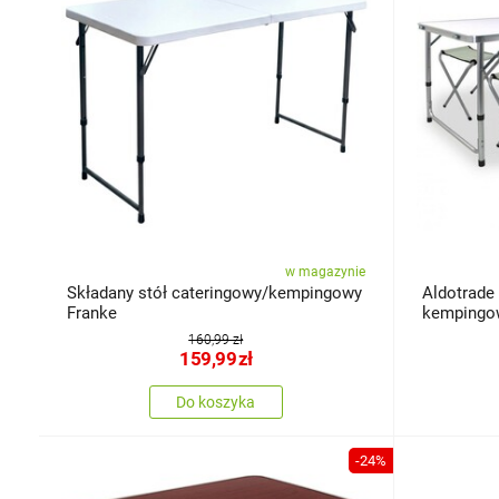
w magazynie
Składany stół cateringowy/kempingowy
Aldotrade
Franke
kempingowy
70 cm
160,99 zł
159,99
zł
Do koszyka
-24%