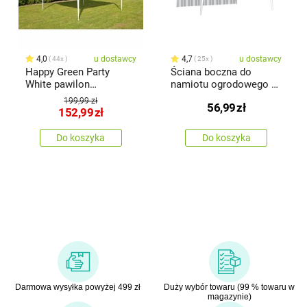
4,0
u dostawcy
4,7
u dostawcy
44x
25x
Happy Green Party
Ściana boczna do
White pawilon
namiotu ogrodowego z
ogrodowy biały
oknem, paski
199,99 zł
56,99
zł
152,99
zł
Do koszyka
Do koszyka
Darmowa wysyłka powyżej 499 zł
Duży wybór towaru (99 % towaru w
magazynie)