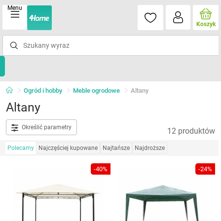
Menu
Koszyk
Ogród i hobby
Meble ogrodowe
Altany
Altany
Określić parametry
12 produktów
Polecamy
Najczęściej kupowane
Najtańsze
Najdroższe
-40%
-24%