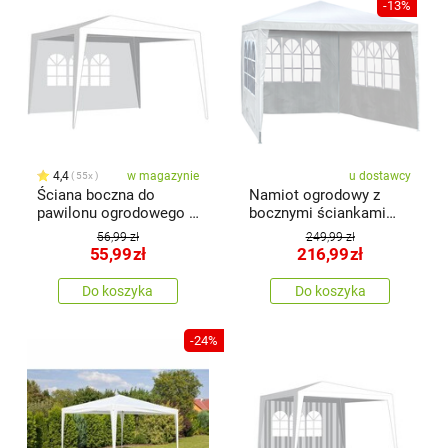
-13%
4,4
w magazynie
u dostawcy
55x
Ściana boczna do
Namiot ogrodowy z
pawilonu ogrodowego z
bocznymi ściankami
oknem2,95 x 1,9 m, biały
Antoni
56,99 zł
249,99 zł
55,99
zł
216,99
zł
Do koszyka
Do koszyka
-24%