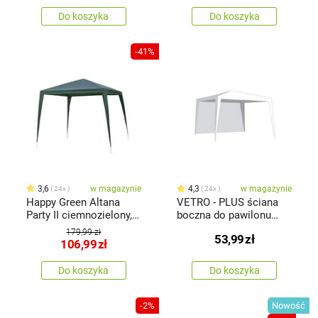
Do koszyka
Do koszyka
-41%
3,6
w magazynie
4,3
w magazynie
24x
24x
Happy Green Altana
VETRO - PLUS ściana
Party II ciemnozielony,
boczna do pawilonu
2,4 x 2,4 m
ogrodowego bez okna
179,99 zł
53,99
zł
2,95 x 1,9 m biały
106,99
zł
Do koszyka
Do koszyka
-2%
Nowość