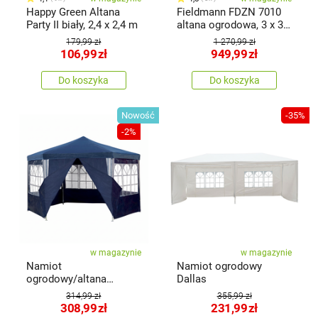
Happy Green Altana
Fieldmann FDZN 7010
Party II biały, 2,4 x 2,4 m
altana ogrodowa, 3 x 3
m
179,99 zł
1 270,99 zł
106,99
zł
949,99
zł
Do koszyka
Do koszyka
Nowość
-35%
-2%
w magazynie
w magazynie
Namiot
Namiot ogrodowy
ogrodowy/altana
Dallas
Marion
314,99 zł
355,99 zł
308,99
zł
231,99
zł