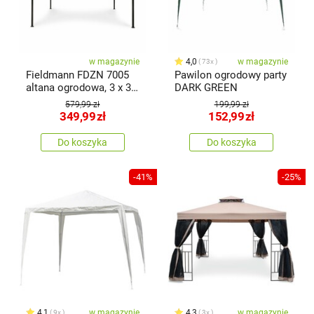
w magazynie
4,0
w magazynie
73x
Fieldmann FDZN 7005
Pawilon ogrodowy party
altana ogrodowa, 3 x 3
DARK GREEN
m
579,99 zł
199,99 zł
349,99
zł
152,99
zł
Do koszyka
Do koszyka
-41%
-25%
4,1
w magazynie
4,3
w magazynie
9x
3x