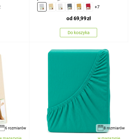
2
+7
od
69,99
zł
Do koszyka
6 rozmiarów
8 rozmiarów
w magazynie
w magazynie