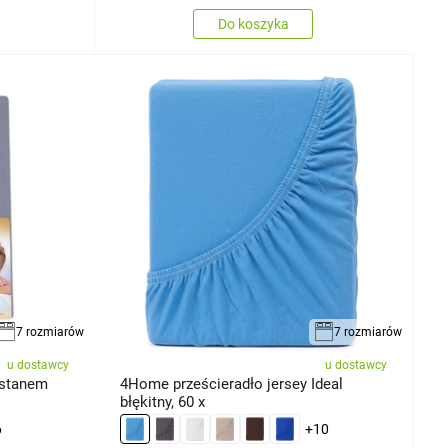
Do koszyka
7 rozmiarów
7 rozmiarów
u dostawcy
u dostawcy
astanem
4Home prześcieradło jersey Ideal
błękitny, 60 x
6
+10