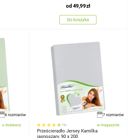
od
49,99
zł
Do koszyka
6 rozmiarów
7 rozmiarów
u dostawcy
w magazynie
78x
Prześcieradło Jersey Kamilka
jasnoszary, 90 x 200