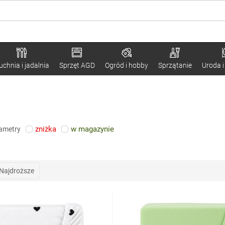
uchnia i jadalnia
Sprzęt AGD
Ogród i hobby
Sprzątanie
Uroda i
zniżka
w magazynie
rametry
Najdroższe