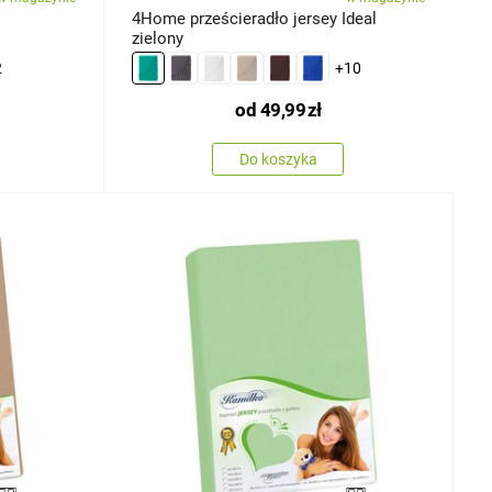
4Home prześcieradło jersey Ideal
zielony
2
+10
od
49,99
zł
Do koszyka