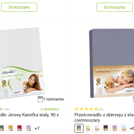
Do koszyka
Do koszyka
7 rozmiarów
u dostawcy
109x
25x
dło Jersey Kamilka biały, 90 x
Prześcieradło z dżerseju z el
ciemnoszary
+7
+