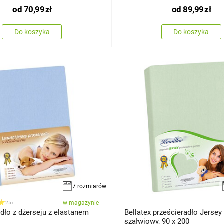
od
70,99
zł
od
89,99
zł
Do koszyka
Do koszyka
7 rozmiarów
w magazynie
25x
dło z dżerseju z elastanem
Bellatex prześcieradło Jersey
szałwiowy, 90 x 200