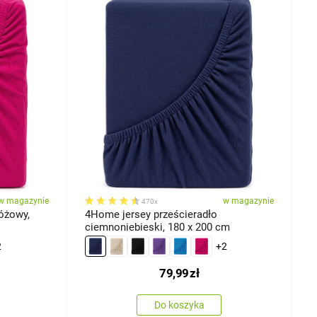
w magazynie
w magazynie
470x
óżowy,
4Home jersey prześcieradło
ciemnoniebieski, 180 x 200 cm
2
+2
79,99
zł
Do koszyka