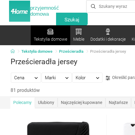
przyjemność
domowa
Tekstylia domowe
Meble
Dodatki i dekoracje
K
Tekstylia domowe
Prześcieradła
Prześcieradła jersey
Prześcieradła jersey
Cena
Marki
Kolor
Określić pa
81 produktów
Polecamy
Ulubiony
Najczęściej kupowane
Najtańsze