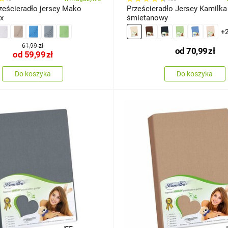
eścieradło jersey Mako
Prześcieradło Jersey Kamilka
 x
śmietanowy
+
61,99 zł
od
70,99
zł
od
59,99
zł
Do koszyka
Do koszyka