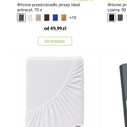
4Home prześcieradło jersey Ideal
4Home prz
antracyt, 70 x
czarny, 90
+10
od
49,99
zł
Do koszyka