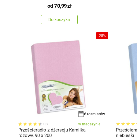
od
70,99
zł
Do koszyka
-25%
6 rozmiarów
w magazynie
80x
Prześcieradło z dżerseju Kamilka
Prześciera
różowy, 90 x 200
niebieski