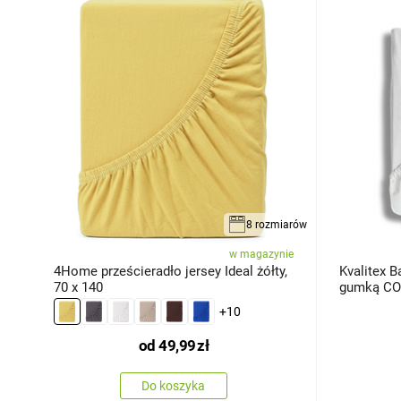
8 rozmiarów
w magazynie
4Home prześcieradło jersey Ideal żółty,
Kvalitex B
70 x 140
gumką C
+10
od
49,99
zł
Do koszyka