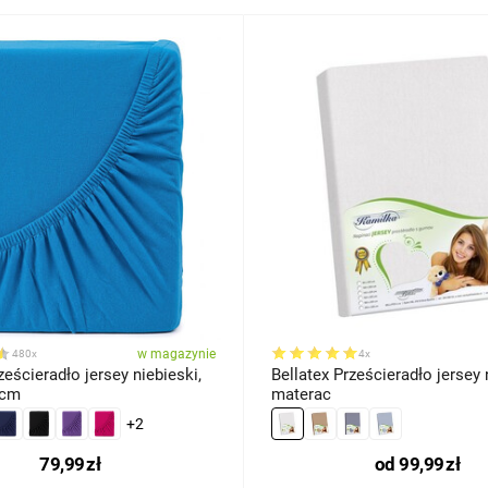
w magazynie
480x
4x
ścieradło jersey niebieski,
Bellatex Prześcieradło jersey
 cm
materac
+2
79,99
zł
od
99,99
zł