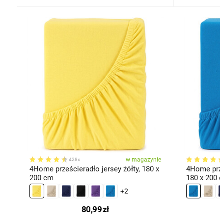
w magazynie
428x
4Home prześcieradło jersey żółty, 180 x
4Home prze
200 cm
180 x 200
+2
80,99
zł