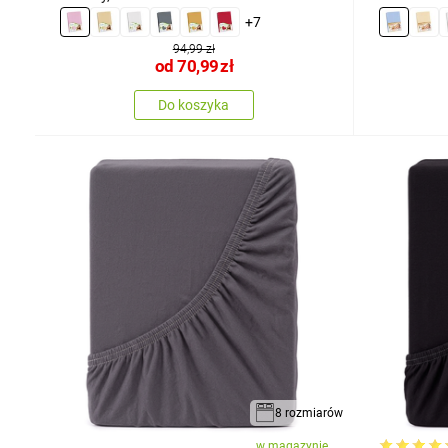
+7
94,99 zł
od
70,99
zł
Do koszyka
8 rozmiarów
w magazynie