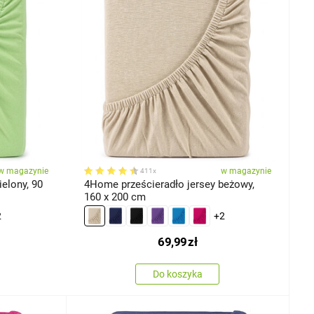
w magazynie
w magazynie
411x
elony, 90
4Home prześcieradło jersey beżowy,
160 x 200 cm
2
+2
69,99
zł
Do koszyka