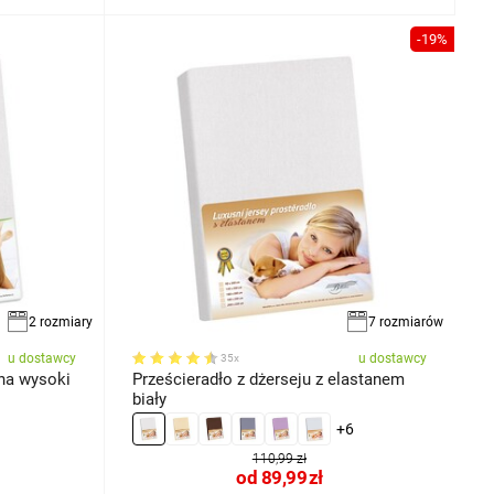
-19%
2 rozmiary
7 rozmiarów
u dostawcy
u dostawcy
35x
 na wysoki
Prześcieradło z dżerseju z elastanem
biały
+6
110,99 zł
od
89,99
zł