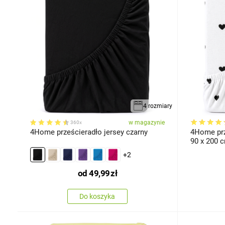
4 rozmiary
w magazynie
360x
4Home prześcieradło jersey czarny
4Home prz
90 x 200 
+2
od
49,99
zł
Do koszyka