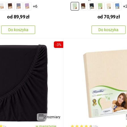
+6
+
od
89,99
zł
od
70,99
zł
Do koszyka
Do koszyka
-3%
2 rozmiary
w magazynie
1x
13x