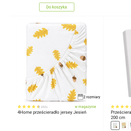
Do koszyka
2 rozmiary
w magazynie
202x
4Home prześcieradło jersey Jesień
Prześciera
200 cm