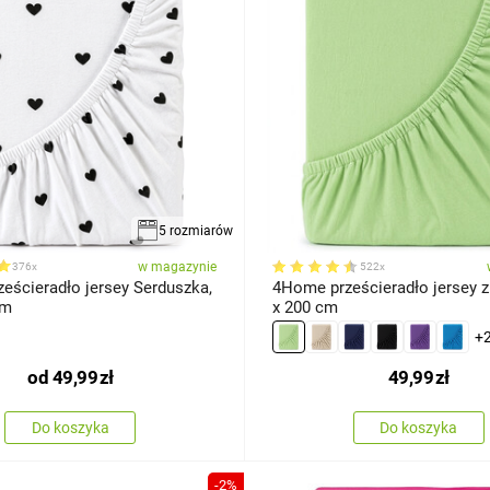
5 rozmiarów
w magazynie
376x
522x
eścieradło jersey Serduszka,
4Home prześcieradło jersey zi
cm
x 200 cm
+
od
49,99
zł
49,99
zł
Do koszyka
Do koszyka
-2%