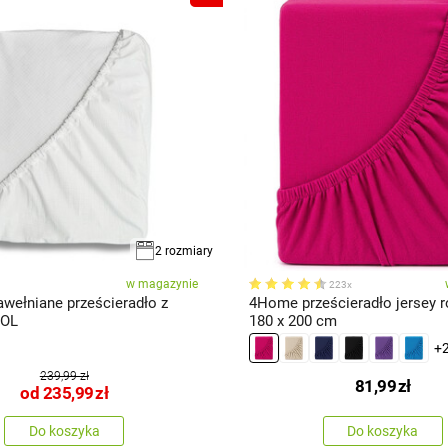
2 rozmiary
w magazynie
223x
awełniane prześcieradło z
4Home prześcieradło jersey r
OOL
180 x 200 cm
+
239,99 zł
81,99
zł
od
235,99
zł
Do koszyka
Do koszyka