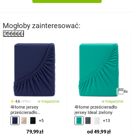
Mogłoby zainteresować:
Previous
%
8x
4,6
w magazynie
w magazynie
470x
4Home jersey
4Home prześcieradło
prześcieradło
jersey Ideal zielony
ciemnoniebieski, 180 x
+5
+13
200 cm
79,99
zł
od
49,99
zł