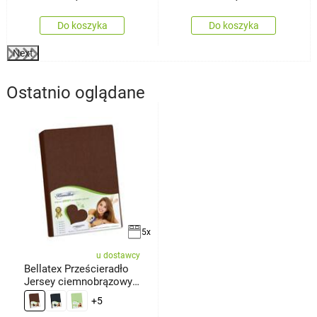
Do koszyka
Do koszyka
Next
Ostatnio oglądane
5x
u dostawcy
Bellatex Prześcieradło
Jersey ciemnobrązowy,
90 x
+5