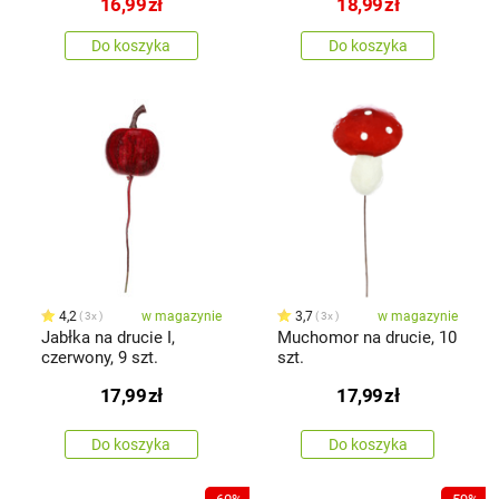
16,99
zł
18,99
zł
Do koszyka
Do koszyka
4,2
w magazynie
3,7
w magazynie
3x
3x
Jabłka na drucie I,
Muchomor na drucie, 10
czerwony, 9 szt.
szt.
17,99
zł
17,99
zł
Do koszyka
Do koszyka