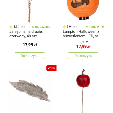
4,6
w magazynie
3,9
w magazynie
14x
46x
Jarzębina na drucie,
Lampion Halloween z
czerwony, 48 szt.
oświetleniem LED, śr.
20 cm
19,99 zł
17,99
zł
17,99
zł
Do koszyka
Do koszyka
-28%