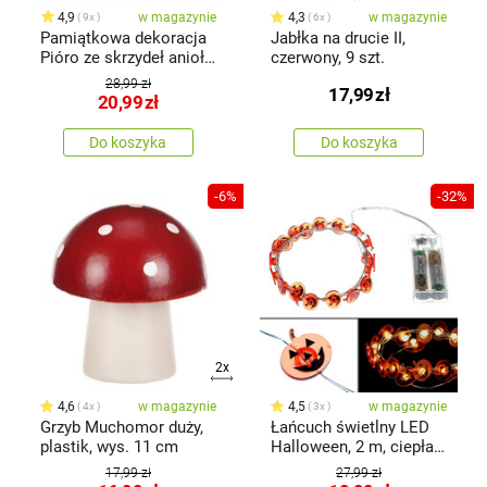
4,9
w magazynie
4,3
w magazynie
9x
6x
Pamiątkowa dekoracja
Jabłka na drucie II,
Pióro ze skrzydeł anioła,
czerwony, 9 szt.
żywica, 16 x 6 x 2 cm
28,99 zł
17,99
zł
20,99
zł
Do koszyka
Do koszyka
-6%
-32%
2x
4,6
w magazynie
4,5
w magazynie
4x
3x
Grzyb Muchomor duży,
Łańcuch świetlny LED
plastik, wys. 11 cm
Halloween, 2 m, ciepła
biel,na baterie
17,99 zł
27,99 zł