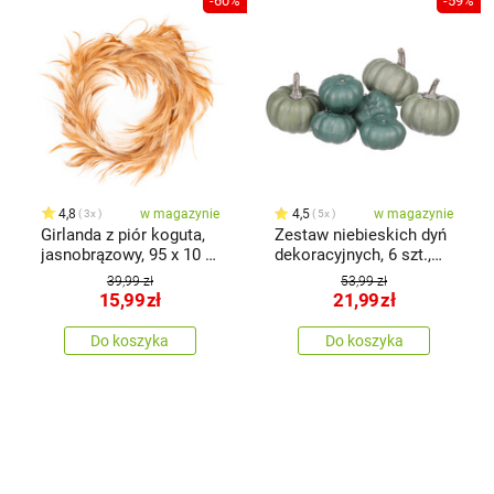
-60%
-59%
4,8
w magazynie
4,5
w magazynie
3x
5x
Girlanda z piór koguta,
Zestaw niebieskich dyń
jasnobrązowy, 95 x 10 x
dekoracyjnych, 6 szt.,
3 cm
mix rodzajów, plastik
39,99 zł
53,99 zł
15,99
zł
21,99
zł
Do koszyka
Do koszyka