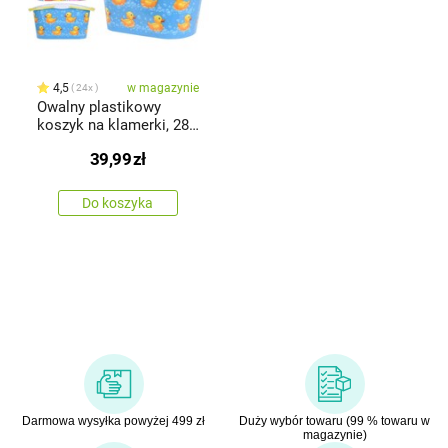
4,5
w magazynie
24x
Owalny plastikowy
koszyk na klamerki, 28
x 10 x 15 cm
39,99
zł
Do koszyka
Darmowa wysyłka powyżej 499 zł
Duży wybór towaru (99 % towaru w
magazynie)