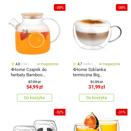
-38%
-38%
4,8
w magazynie
4,7
w magazynie
13x
648x
4Home Czajnik do
4Home Szklanka
herbaty Bamboo
termiczna Big
Hot&Cool, 1,2 l
cappuccino Hot&Cool
87,99 zł
51,99 zł
500 ml, 1 szt.
54,99
zł
31,99
zł
Do koszyka
Do koszyka
-52%
-31%