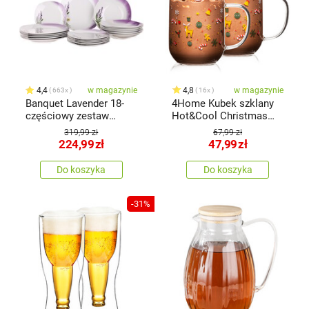
4,4
w magazynie
4,8
w magazynie
663x
16x
Banquet Lavender 18-
4Home Kubek szklany
częściowy zestaw
Hot&Cool Christmas
talerzy
time 350 ml, 2 szt.
319,99 zł
67,99 zł
224,99
zł
47,99
zł
Do koszyka
Do koszyka
-31%