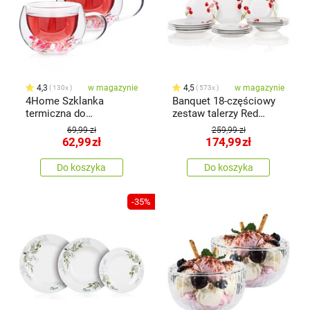
4,3
w magazynie
4,5
w magazynie
130x
573x
4Home Szklanka
Banquet 18-częściowy
termiczna do
zestaw talerzy Red
cappuccino Blossom
Poppy
69,99 zł
259,99 zł
Hot&Cool, 270 ml, 2 szt.
62,99
zł
174,99
zł
Do koszyka
Do koszyka
-35%