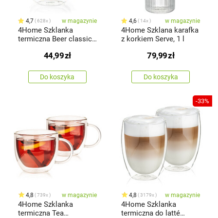
4,7
w magazynie
4,6
w magazynie
628x
14x
4Home Szklanka
4Home Szklana karafka
termiczna Beer classic
z korkiem Serve, 1 l
Hot&Cool 550 ml, 1 szt.
44,99
zł
79,99
zł
Do koszyka
Do koszyka
-33%
4,8
w magazynie
4,8
w magazynie
739x
3179x
4Home Szklanka
4Home Szklanka
termiczna Tea
termiczna do latté