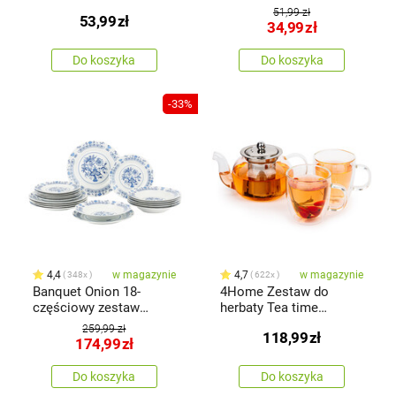
Hot&Cool 350 ml, 2 szt.
Hot&Cool 350 ml, 2 szt.
51,99 zł
53,99
zł
34,99
zł
Do koszyka
Do koszyka
-33%
4,4
w magazynie
4,7
w magazynie
348x
622x
Banquet Onion 18-
4Home Zestaw do
częściowy zestaw
herbaty Tea time
talerzy
Hot&Cool
259,99 zł
118,99
zł
174,99
zł
Do koszyka
Do koszyka