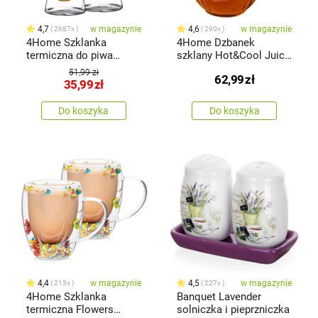
4,7
w magazynie
4,6
w magazynie
2687x
290x
4Home Szklanka
4Home Dzbanek
termiczna do piwa
szklany Hot&Cool Juicy
Hot&Cool 370 ml, 2 szt.
z bambusowym
51,99 zł
62,99
zł
wieczkiem, 1,5 l
35,99
zł
Do koszyka
Do koszyka
4,4
w magazynie
4,5
w magazynie
213x
227x
4Home Szklanka
Banquet Lavender
termiczna Flowers
solniczka i pieprzniczka