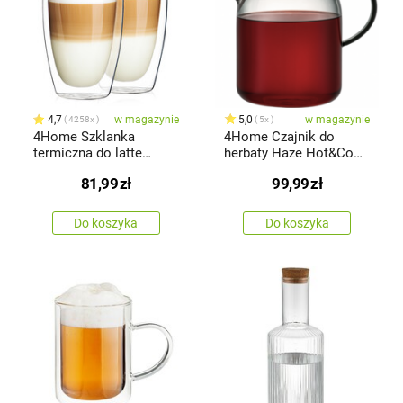
4,7
w magazynie
5,0
w magazynie
4258x
5x
4Home Szklanka
4Home Czajnik do
termiczna do latte
herbaty Haze Hot&Cool,
Hot&Cool 410 ml, 2 szt.
1,5 l
81,99
zł
99,99
zł
Do koszyka
Do koszyka