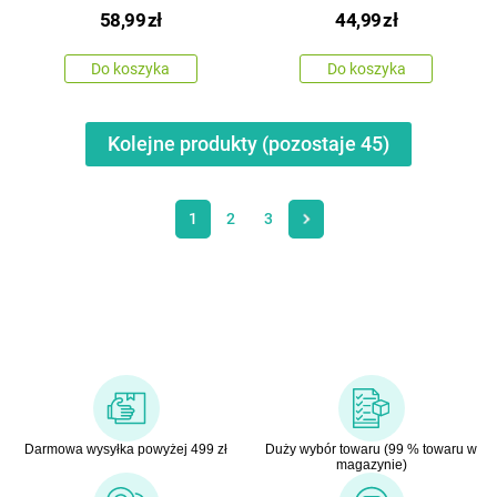
Elegante Hot&Cool 230
550 ml, 1 szt.
58,99
zł
44,99
zł
ml, 2 szt.
Do koszyka
Do koszyka
Kolejne produkty (pozostaje
45
)
1
2
3
Darmowa wysyłka powyżej 499 zł
Duży wybór towaru (99 % towaru w
magazynie)