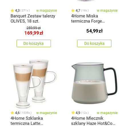
4,3
w magazynie
4,7
w magazynie
271x
16x
Banquet Zestaw talerzy
4Home Miska
OLIVES, 18 szt.
termiczna Forge
Hot&Cool 300 ml, 2 szt.
259,99 zł
54,99
zł
169,99
zł
Do koszyka
Do koszyka
4,6
w magazynie
4,9
w magazynie
1035x
12x
4Home Szklanka
4Home Mlecznik
termiczna Latte
szklany Haze Hot&Cool