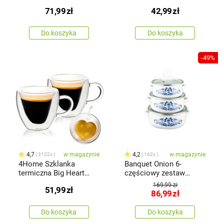
Hot&Cool 350 ml, 2 szt.
71,99
zł
42,99
zł
Do koszyka
Do koszyka
-49%
4,7
w magazynie
4,2
w magazynie
3122x
162x
4Home Szklanka
Banquet Onion 6-
termiczna Big Heart
częściowy zestaw
Hot&Cool 250 ml, 2 szt.
garnków
169,99 zł
51,99
zł
86,99
zł
Do koszyka
Do koszyka