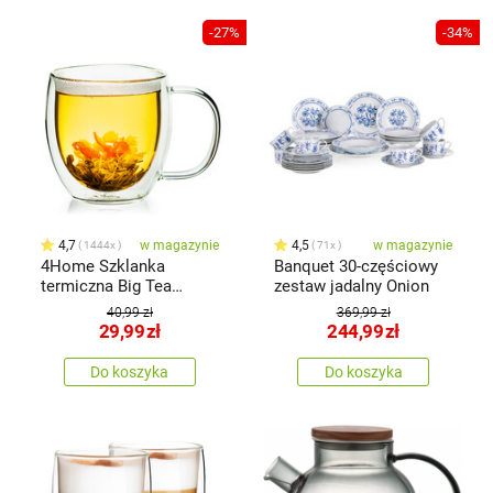
-27%
-34%
4,7
w magazynie
4,5
w magazynie
1444x
71x
4Home Szklanka
Banquet 30-częściowy
termiczna Big Tea
zestaw jadalny Onion
Hot&Cool 480 ml, 1 szt.
40,99 zł
369,99 zł
29,99
zł
244,99
zł
Do koszyka
Do koszyka