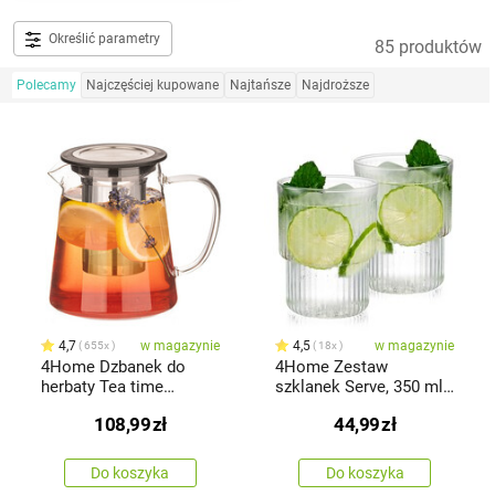
Określić parametry
85 produktów
Polecamy
Najczęściej kupowane
Najtańsze
Najdroższe
4,7
w magazynie
4,5
w magazynie
655x
18x
4Home Dzbanek do
4Home Zestaw
herbaty Tea time
szklanek Serve, 350 ml,
Hot&Cool, 650 ml
2 szt.
108,99
zł
44,99
zł
Do koszyka
Do koszyka