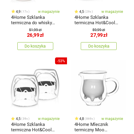
4,9
w magazynie
4,5
w magazynie
17x
29x
4Home Szklanka
4Home Szklanka
termiczna do whisky
termiczna Hot&Cool
Hot&Cool 340 ml, 2 szt.
Happy Cow 210 ml, 2
51,99 zł
59,99 zł
szt.
26,99
zł
27,99
zł
Do koszyka
Do koszyka
-53%
4,5
w magazynie
4,8
w magazynie
39x
869x
4Home Szklanka
4Home Mlecznik
termiczna Hot&Cool
termiczny Moo