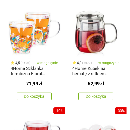
4,5
w magazynie
4,8
w magazynie
162x
707x
4Home Szklanka
4Home Kubek na
termiczna Floral
herbatę z sitkiem
Hot&Cool 300 ml, 2 szt.
Hot&Cool 450 ml
71,99
zł
62,99
zł
Do koszyka
Do koszyka
-10%
-33%