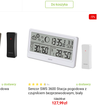
Do koszyka
-5%
u dostawcy
u dostawcy
9x
odowa
Sencor SWS 3600 Stacja pogodowa z
czujnikiem bezprzewodowym, biały
134,99 zł
127,99
zł