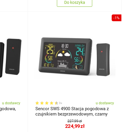
Do koszyka
-1%
u dostawcy
u dostawcy
3x
ogodowa,
Sencor SWS 4900 Stacja pogodowa z
czujnikiem bezprzewodowym, czarny
227,99 zł
224,99
zł