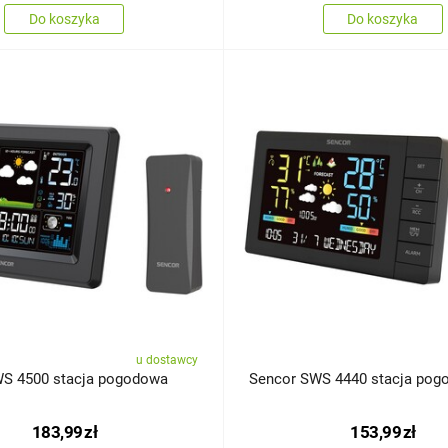
Do koszyka
Do koszyka
u dostawcy
S 4500 stacja pogodowa
Sencor SWS 4440 stacja pog
183,99
zł
153,99
zł