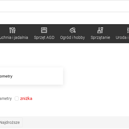
uchnia i jadalnia
Sprzęt AGD
Ogród i hobby
Sprzątanie
Uroda i
ometry
zniżka
rametry
Najdroższe