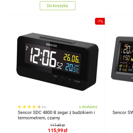
Do koszyka
-1%
u dostawcy
50x
Sencor SDC 4800 B zegar z budzikiem i
Sencor SW
termometrem, czarny
117,49 zł
115,99
zł