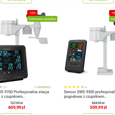
-16%
-1
Darmowa wysyłka
Da
u dostawcy
27x
4x
S 9700 Profesjonalna stacja
Sencor SWS 9300 profesjonal
kiem
pogodowa z czujnikiem
odowym 5w1
bezprzewodowym 5w1
727,99 zł
603,99 zł
609,99
zł
509,99
zł