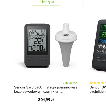
Do koszyka
u dostawcy
Sencor SWS 6900 – stacja pomiarowa z
Sencor SW
bezprzewodowym czujnikiem
czujniki
basenowym
304,99
zł