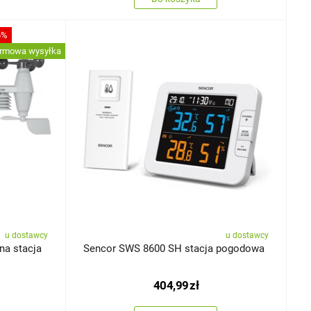
6%
rmowa wysyłka
u dostawcy
u dostawcy
na stacja
Sencor SWS 8600 SH stacja pogodowa
404,99
zł