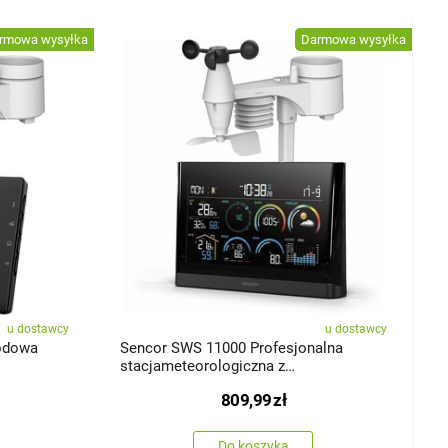
rmowa wysyłka
Darmowa wysyłka
u dostawcy
u dostawcy
odowa
Sencor SWS 11000 Profesjonalna
stacjameteorologiczna z
bezprzewodowym czujnikiem 5w1
809,99
zł
Do koszyka