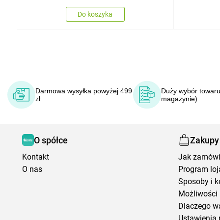
Do koszyka
Darmowa wysyłka powyżej 499
Duży wybór towaru
zł
magazynie)
O spółce
Zakupy
Kontakt
Jak zamów
O nas
Program loj
Sposoby i k
Możliwości 
Dlaczego w
Ustawienia 