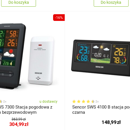
Do koszyka
Do koszyka
-16%
u dostawcy
2x
2x
S 7300 Stacja pogodowa z
Sencor SWS 4100 B stacja p
em bezprzewodowym
czarna
363,99 zł
148,99
zł
304,99
zł