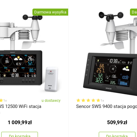
Darmowa wysyłka
Da
u dostawcy
1x
1x
S 12500 WiFi stacja
Sencor SWS 9400 stacja pog
a
1 009,99
zł
509,99
zł
Do koszyka
Do koszyka