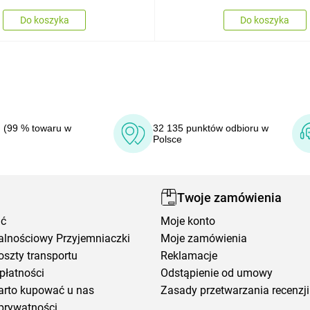
Do koszyka
Do koszyka
 (99 % towaru w
32 135 punktów odbioru w
Polsce
Twoje zamówienia
ić
Moje konto
alnościowy Przyjemniaczki
Moje zamówienia
oszty transportu
Reklamacje
płatności
Odstąpienie od umowy
arto kupować u nas
Zasady przetwarzania recenzji
prywatności