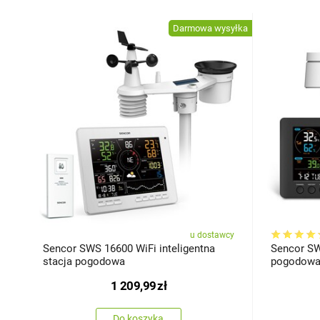
Darmowa wysyłka
u dostawcy
Sencor SWS 16600 WiFi inteligentna
Sencor SW
stacja pogodowa
pogodow
1 209,99
zł
Do koszyka