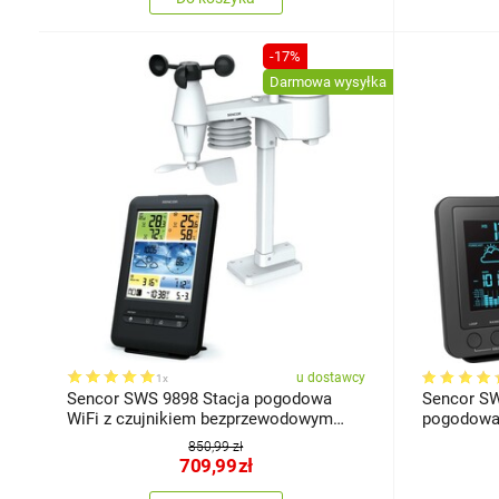
-17%
Darmowa wysyłka
u dostawcy
1x
Sencor SWS 9898 Stacja pogodowa
Sencor SW
WiFi z czujnikiem bezprzewodowym
pogodowa z czujni
5w1
bezprzew
850,99 zł
709,99
zł