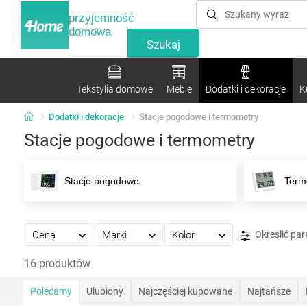
przyjemność
domowa
Tekstylia domowe
Meble
Dodatki i dekoracje
K
Dodatki i dekoracje
Stacje pogodowe i termometry
Stacje pogodowe i termometry
Stacje pogodowe
Term
Cena
Marki
Kolor
Określić pa
16 produktów
Polecamy
Ulubiony
Najczęściej kupowane
Najtańsze