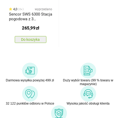
4,0
wyprzedano
2x
Sencor SWS 6300 Stacja
pogodowa z 3
czujnikami
265,99
zł
bezprzewodowymi,
czarny
Do koszyka
Darmowa wysyłka powyżej 499 zł
Duży wybór towaru (99 % towaru w
magazynie)
32 122 punktów odbioru w Polsce
Wysoka jakość obsługi klienta