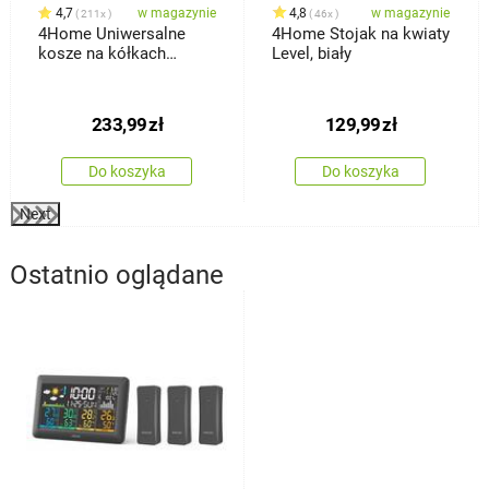
4,7
w magazynie
4,8
w magazynie
211x
46x
4Home Uniwersalne
4Home Stojak na kwiaty
kosze na kółkach
Level, biały
HANDY, 2 półki
233,99
zł
129,99
zł
Do koszyka
Do koszyka
Next
Ostatnio oglądane