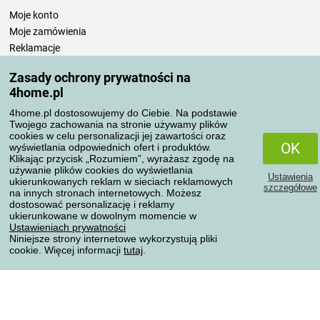
Moje konto
Moje zamówienia
Reklamacje
Odstąpienie od umowy
Zasady ochrony prywatności na
Zasady przetwarzania recenzji
4home.pl
4home.pl dostosowujemy do Ciebie. Na podstawie
Sposoby transportu
Twojego zachowania na stronie używamy plików
cookies w celu personalizacji jej zawartości oraz
OK
wyświetlania odpowiednich ofert i produktów.
Klikając przycisk „Rozumiem”, wyrażasz zgodę na
Metody płatności
używanie plików cookies do wyświetlania
Ustawienia
ukierunkowanych reklam w sieciach reklamowych
szczegółowe
na innych stronach internetowych. Możesz
dostosować personalizację i reklamy
ukierunkowane w dowolnym momencie w
Niezawodny sklep
Ustawieniach prywatności
Niniejsze strony internetowe wykorzystują pliki
cookie. Więcej informacji
tutaj
.
Ochrona danych osobowych