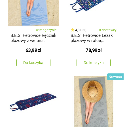
w magazynie
4,8
u dostawcy
3x
B.E.S. Petrovice Ręcznik
B.E.S. Petrovice Leżak
plażowy z weluru
plażowy w rolce,
„Kotva3”, 70 x 140 cm
niebieski z czarno-
63,99
zł
78,99
zł
białymi rybkami
Do koszyka
Do koszyka
Nowość