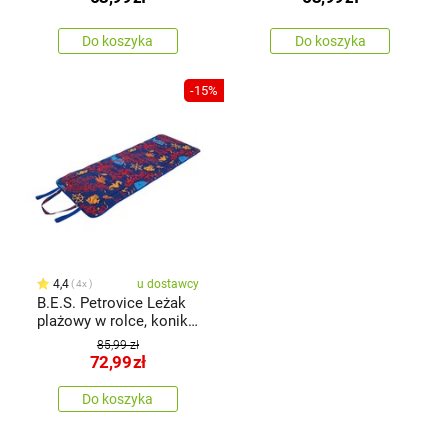
Do koszyka
Do koszyka
-15%
4,4
u dostawcy
4x
B.E.S. Petrovice Leżak
plażowy w rolce, konik
morski z koralowcami
85,99 zł
72,99
zł
Do koszyka