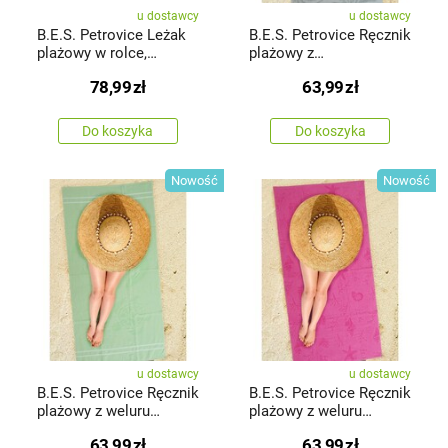
u dostawcy
u dostawcy
B.E.S. Petrovice Leżak
B.E.S. Petrovice Ręcznik
plażowy w rolce,
plażowy z
czerwone i białe
weluru„Muszle”, 70 x
78,99
zł
63,99
zł
kotwice
140 cm
Do koszyka
Do koszyka
Nowość
Nowość
u dostawcy
u dostawcy
B.E.S. Petrovice Ręcznik
B.E.S. Petrovice Ręcznik
plażowy z weluru
plażowy z weluru
„Żółw”,70 x 140 cm
„Morze”,70 x 140 cm
63,99
zł
63,99
zł