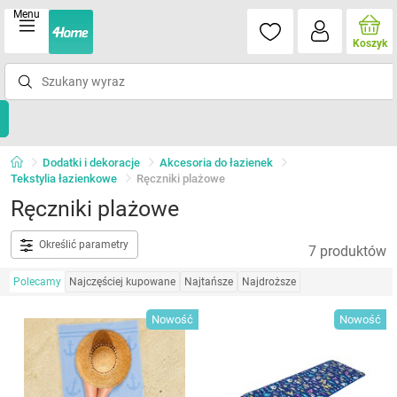
Menu
Koszyk
Dodatki i dekoracje
Akcesoria do łazienek
Tekstylia łazienkowe
Ręczniki plażowe
Ręczniki plażowe
Określić parametry
7 produktów
Polecamy
Najczęściej kupowane
Najtańsze
Najdroższe
Nowość
Nowość