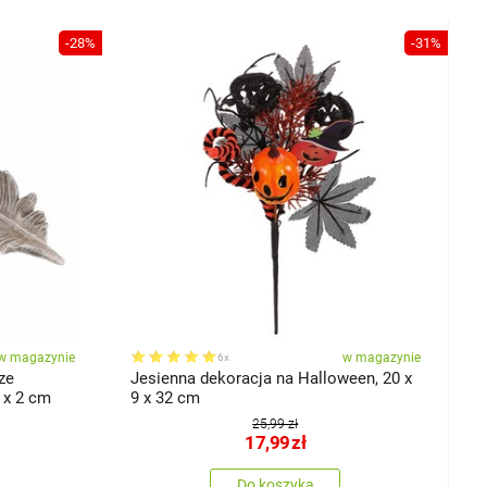
-28%
-31%
w magazynie
w magazynie
6x
ze
Jesienna dekoracja na Halloween, 20 x
6 x 2 cm
9 x 32 cm
25,99 zł
17,99
zł
Do koszyka