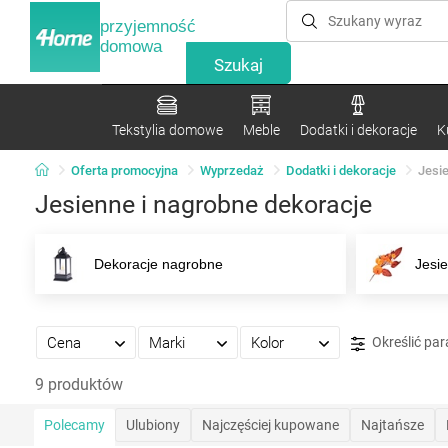
przyjemność
domowa
Tekstylia domowe
Meble
Dodatki i dekoracje
K
Oferta promocyjna
Wyprzedaż
Dodatki i dekoracje
Jesi
Jesienne i nagrobne dekoracje
Dekoracje nagrobne
Jesi
Cena
Marki
Kolor
Określić pa
9 produktów
Polecamy
Ulubiony
Najczęściej kupowane
Najtańsze