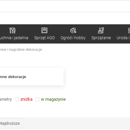
uchnia i jadalnia
Sprzęt AGD
Ogród i hobby
Sprzątanie
Uroda i
enne i nagrobne dekoracje
enne dekoracje
zniżka
w magazynie
rametry
Najdroższe