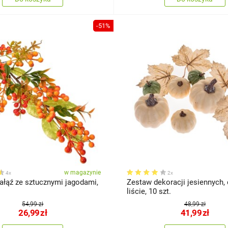
-51%
w magazynie
4x
2x
ałąź ze sztucznymi jagodami,
Zestaw dekoracji jesiennych, 
liście, 10 szt.
54,99 zł
48,99 zł
26,99
zł
41,99
zł