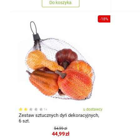
Do koszyka
-18%
u dostawcy
1x
Zestaw sztucznych dyń dekoracyjnych,
6 szt.
54,99 zł
44,99
zł