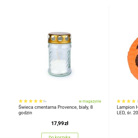
w magazynie
5x
Świeca cmentarna Provence, biały, 8
Lampion H
godzin
17,99
zł
Do koszyka