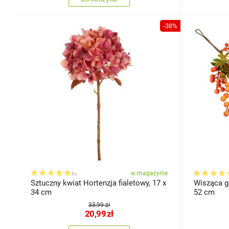
-38%
w magazynie
6x
Sztuczny kwiat Hortenzja fialetowy, 17 x
Wisząca g
34 cm
52 cm
33,99 zł
20,99
zł