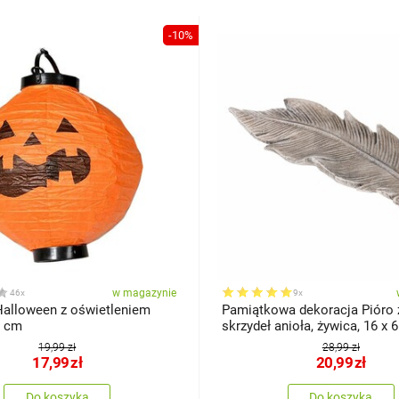
-10%
w magazynie
46x
9x
alloween z oświetleniem
Pamiątkowa dekoracja Pióro 
LED, śr. 20 cm
skrzydeł anioła, żywica, 16 x 
19,99 zł
28,99 zł
17,99
zł
20,99
zł
Do koszyka
Do koszyka