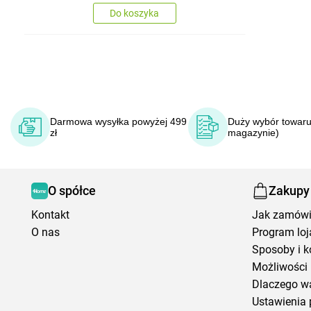
Do koszyka
Darmowa wysyłka powyżej 499
Duży wybór towaru
zł
magazynie)
O spółce
Zakupy
Kontakt
Jak zamów
O nas
Program loj
Sposoby i k
Możliwości 
Dlaczego w
Ustawienia 