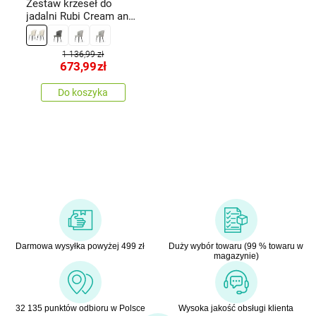
Zestaw krzeseł do
jadalni Rubi Cream and
Black, 2 szt.
1 136,99 zł
673,99
zł
Do koszyka
Darmowa wysyłka powyżej 499 zł
Duży wybór towaru (99 % towaru w
magazynie)
32 135 punktów odbioru w Polsce
Wysoka jakość obsługi klienta