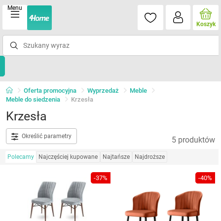
Menu
Koszyk
Oferta promocyjna
Wyprzedaż
Meble
Meble do siedzenia
Krzesła
Krzesła
Określić parametry
5 produktów
Polecamy
Najczęściej kupowane
Najtańsze
Najdroższe
-37%
-40%