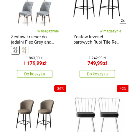
2x
w magazynie
w magazynie
Zestaw krzeseł do
Zestaw krzeseł
jadalni Flex Grey and
barowych Rubi Tile Red
Brown, 4 szt.
and Black, 2 szt.
1 863,99 zł
1 242,99 zł
1 179,99
zł
749,99
zł
Do koszyka
Do koszyka
-36%
-42%