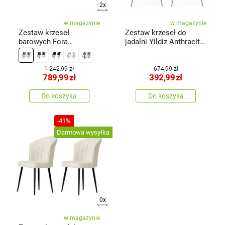
2x
w magazynie
w magazynie
Zestaw krzeseł
Zestaw krzeseł do
barowych Fora
jadalni Yildiz Anthracite
Cappuccino and Black,
and White, 2 szt.
2 szt.
1 242,99 zł
674,99 zł
789,99
zł
392,99
zł
Do koszyka
Do koszyka
-41%
Darmowa wysyłka
0x
w magazynie