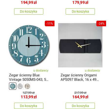
194,99
zł
179,99
zł
Do koszyka
Do koszyka
-11%
-24%
u dostawcy
u dostawcy
Zegar ścienny Blue
Zegar ścienny Origami
Vintage 5050MS-043, 50
APS097 Black, 16 x 49
cm
cm
127,99 zł
217,99 zł
113,99
zł
164,99
zł
Do koszyka
Do koszyka