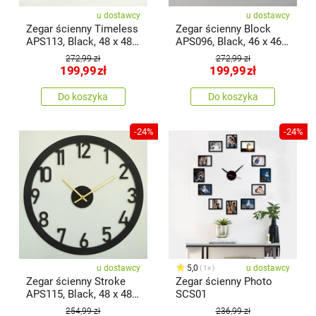
u dostawcy
u dostawcy
Zegar ścienny Timeless
Zegar ścienny Block
APS113, Black, 48 x 48
APS096, Black, 46 x 46
cm
cm
272,99 zł
272,99 zł
199,99
zł
199,99
zł
Do koszyka
Do koszyka
-24%
-24%
u dostawcy
5,0
u dostawcy
1x
Zegar ścienny Stroke
Zegar ścienny Photo
APS115, Black, 48 x 48
SCS01
cm
254,99 zł
236,99 zł