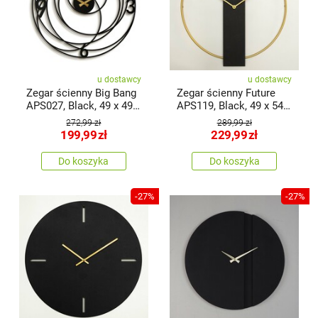
u dostawcy
u dostawcy
Zegar ścienny Big Bang
Zegar ścienny Future
APS027, Black, 49 x 49
APS119, Black, 49 x 54
cm
cm
272,99 zł
289,99 zł
199,99
zł
229,99
zł
Do koszyka
Do koszyka
-27%
-27%