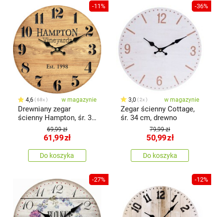
-11%
-36%
4,6
w magazynie
3,0
w magazynie
68x
2x
Drewniany zegar
Zegar ścienny Cottage,
ścienny Hampton, śr. 34
śr. 34 cm, drewno
cm
69,99 zł
79,99 zł
61,99
zł
50,99
zł
Do koszyka
Do koszyka
-27%
-12%