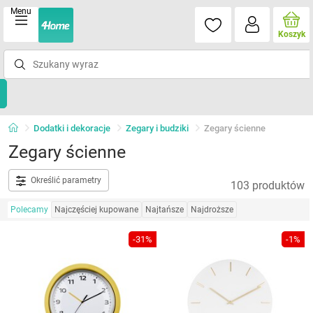
Menu
Koszyk
Dodatki i dekoracje
Zegary i budziki
Zegary ścienne
Zegary ścienne
Określić parametry
103 produktów
Polecamy
Najczęściej kupowane
Najtańsze
Najdroższe
-31%
-1%