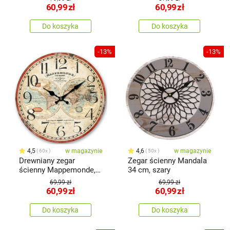
60,99
zł
60,99
zł
Do koszyka
Do koszyka
-13%
-13%
4,5
w magazynie
4,6
w magazynie
60x
50x
Drewniany zegar
Zegar ścienny Mandala
ścienny Mappemonde,
34 cm, szary
śr. 34 cm
69,99 zł
69,99 zł
60,99
zł
60,99
zł
Do koszyka
Do koszyka