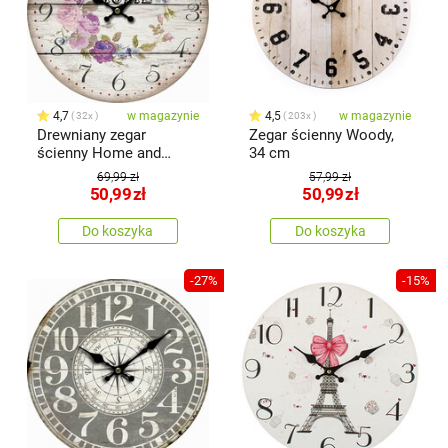
4,7
w magazynie
4,5
w magazynie
32x
203x
Drewniany zegar
Zegar ścienny Woody,
ścienny Home and
34 cm
flowers, śr. 34 cm
69,99 zł
57,99 zł
50,99
zł
50,99
zł
Do koszyka
Do koszyka
-27%
-15%