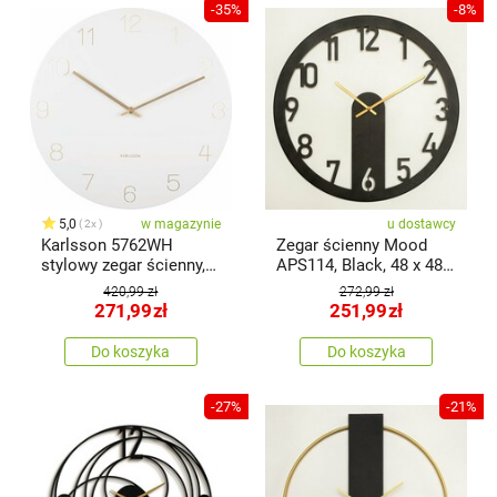
-35%
-8%
5,0
w magazynie
u dostawcy
2x
Karlsson 5762WH
Zegar ścienny Mood
stylowy zegar ścienny,
APS114, Black, 48 x 48
śr. 40 cm
cm
420,99 zł
272,99 zł
271,99
zł
251,99
zł
Do koszyka
Do koszyka
-27%
-21%