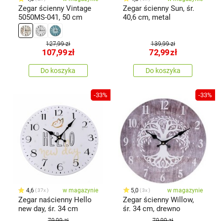
Zegar ścienny Vintage
Zegar ścienny Sun, śr.
5050MS-041, 50 cm
40,6 cm, metal
127,99 zł
139,99 zł
107,99
zł
72,99
zł
Do koszyka
Do koszyka
-33%
-33%
4,6
w magazynie
5,0
w magazynie
37x
3x
Zegar naścienny Hello
Zegar ścienny Willow,
new day, śr. 34 cm
śr. 34 cm, drewno
79,99 zł
79,99 zł