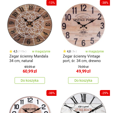
-13%
-38%
4,5
w magazynie
4,8
w magazynie
115x
5x
Zegar ścienny Mandala
Zegar ścienny Vintage
34 cm, natural
port, śr. 34 cm, drewno
69,99 zł
79,99 zł
60,99
zł
49,99
zł
Do koszyka
Do koszyka
-38%
-29%