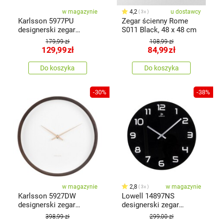
w magazynie
4,2
u dostawcy
3x
Karlsson 5977PU
Zegar ścienny Rome
designerski zegar
S011 Black, 48 x 48 cm
ścienny fioletowy,
179,99 zł
108,99 zł
średnica 40 cm
129,99
zł
84,99
zł
Do koszyka
Do koszyka
-30%
-38%
w magazynie
2,8
w magazynie
3x
Karlsson 5927DW
Lowell 14897NS
designerski zegar
designerski zegar
ścienny 33 cm
ścienny śr. 38 cm
398,99 zł
299,00 zł