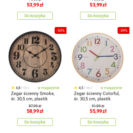
53,99
zł
53,99
zł
Do koszyka
Do koszyka
-33%
-39%
4,8
w magazynie
4,5
w magazynie
10x
10x
Zegar ścienny Smoke,
Zegar ścienny Colorful,
śr. 30,5 cm, plastik
śr. 30,5 cm, plastik
87,99 zł
91,99 zł
58,99
zł
55,99
zł
Do koszyka
Do koszyka