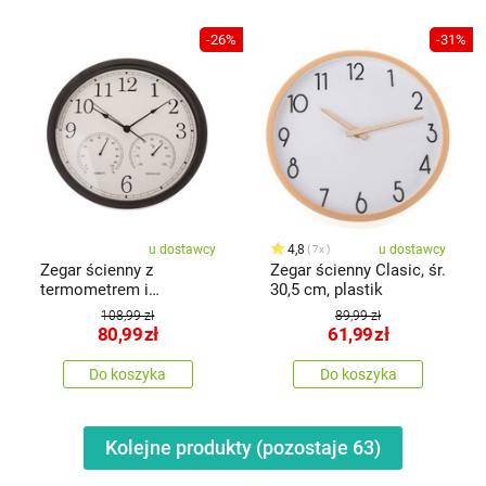
-26%
-31%
u dostawcy
4,8
u dostawcy
7x
Zegar ścienny z
Zegar ścienny Clasic, śr.
termometrem i
30,5 cm, plastik
higrometrem 35 cm
108,99 zł
89,99 zł
80,99
zł
61,99
zł
Do koszyka
Do koszyka
Kolejne produkty (pozostaje
63
)