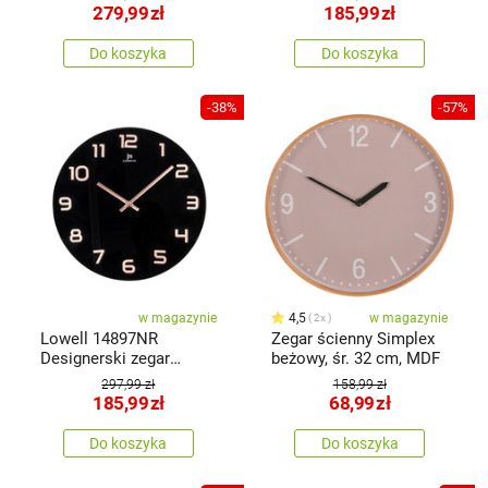
279,99
zł
185,99
zł
Do koszyka
Do koszyka
-38%
-57%
w magazynie
4,5
w magazynie
2x
Lowell 14897NR
Zegar ścienny Simplex
Designerski zegar
beżowy, śr. 32 cm, MDF
ścienny śr. 38 cm
297,99 zł
158,99 zł
185,99
zł
68,99
zł
Do koszyka
Do koszyka