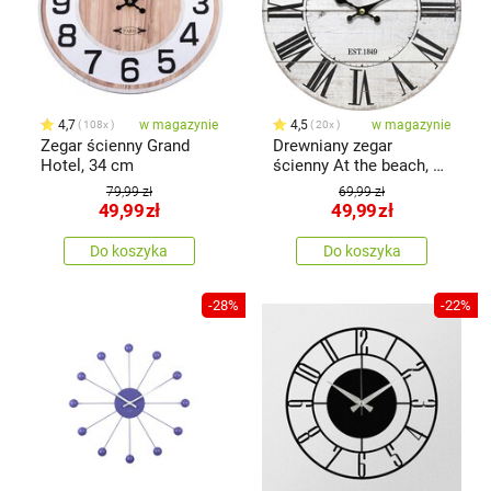
4,7
w magazynie
4,5
w magazynie
108x
20x
Zegar ścienny Grand
Drewniany zegar
Hotel, 34 cm
ścienny At the beach, śr.
34 cm
79,99 zł
69,99 zł
49,99
zł
49,99
zł
Do koszyka
Do koszyka
-28%
-22%