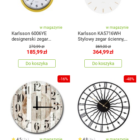
w magazynie
w magazynie
Karlsson 6006YE
Karlsson KA5716WH
designerski zegar
Stylowy zegar ścienny,
ścienny żółty,średnica
45 cm
270,99 zł
369,00 zł
34 cm
185,99
zł
364,99
zł
Do koszyka
Do koszyka
-16%
-48%
4,5
w magazynie
4,8
w magazynie
2x
6x