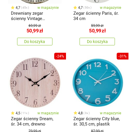
4,7
w magazynie
4,7
w magazynie
45x
50x
Drewniany zegar
Zegar ścienny Paris, śr.
ścienny Vintage
34 cm
compass, śr. 34 cm
69,99 zł
59,99 zł
50,99
zł
50,99
zł
Do koszyka
Do koszyka
-24%
-31%
4,5
w magazynie
4,8
w magazynie
11x
3x
Zegar ścienny Dream,
Zegar ścienny City blue,
śr. 34 cm, drewno
śr. 30,5 cm, plastik
79,99 zł
87,99 zł