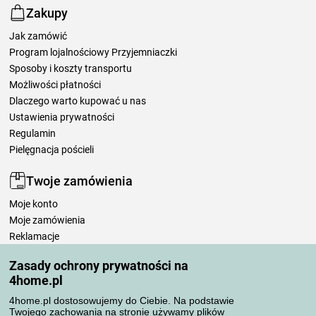
Zakupy
Jak zamówić
Program lojalnościowy Przyjemniaczki
Sposoby i koszty transportu
Możliwości płatności
Dlaczego warto kupować u nas
Ustawienia prywatności
Regulamin
Pielęgnacja pościeli
Twoje zamówienia
Moje konto
Moje zamówienia
Reklamacje
Odstąpienie od umowy
Zasady ochrony prywatności na
Zasady przetwarzania recenzji
4home.pl
4home.pl dostosowujemy do Ciebie. Na podstawie
Sposoby transportu
Twojego zachowania na stronie używamy plików