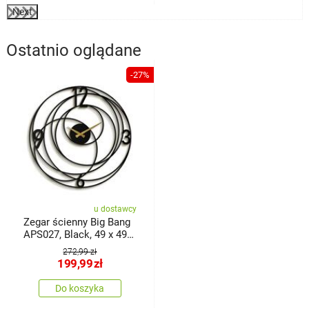
Next
Ostatnio oglądane
-27%
u dostawcy
Zegar ścienny Big Bang
APS027, Black, 49 x 49
cm
272,99 zł
199,99
zł
Do koszyka