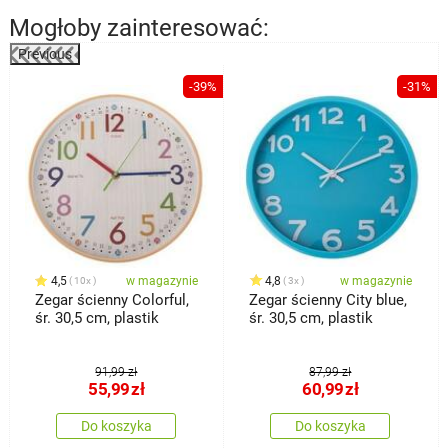
Mogłoby zainteresować:
Previous
%
-39%
-31%
4,5
w magazynie
4,8
w magazynie
10x
3x
Zegar ścienny Colorful,
Zegar ścienny City blue,
śr. 30,5 cm, plastik
śr. 30,5 cm, plastik
91,99 zł
87,99 zł
55,99
zł
60,99
zł
Do koszyka
Do koszyka