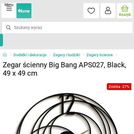
Menu
Koszyk
Dodatki i dekoracje
Zegary i budziki
Zegary ścienne
Zegar ścienny Big Bang APS027, Black,
49 x 49 cm
Zniżka -27%