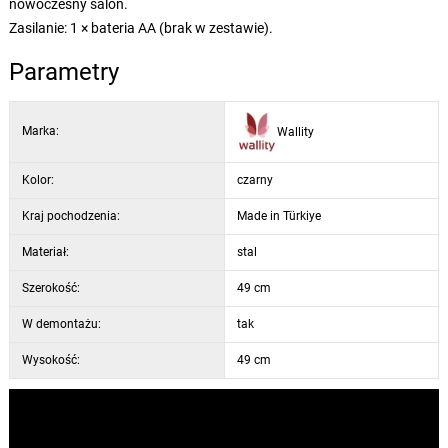
nowoczesny salon.
Zasilanie: 1 × bateria AA (brak w zestawie).
Parametry
Marka:
Wallity
Kolor:
czarny
Kraj pochodzenia:
Made in Türkiye
Materiał:
stal
Szerokość:
49 cm
W demontażu:
tak
Wysokość:
49 cm