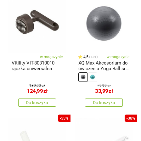
w magazynie
4,5
w magazynie
13x
Vitility VIT-80310010
XQ Max Akcesorium do
rączka uniwersalna
ćwiczenia Yoga Ball śr.
65 cm, srebrny
189,00 zł
79,99 zł
124,99
zł
33,99
zł
Do koszyka
Do koszyka
-33%
-38%