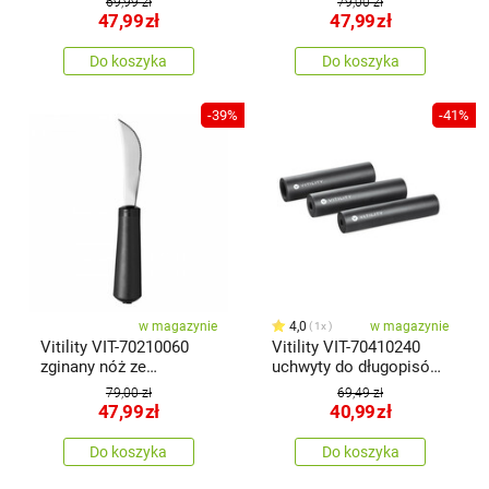
69,99 zł
79,00 zł
47,99
zł
47,99
zł
Do koszyka
Do koszyka
-39%
-41%
w magazynie
4,0
w magazynie
1x
Vitility VIT-70210060
Vitility VIT-70410240
zginany nóż ze
uchwyty do długopisów,
wzmocnioną rączką
piankowe
79,00 zł
69,49 zł
47,99
zł
40,99
zł
Do koszyka
Do koszyka