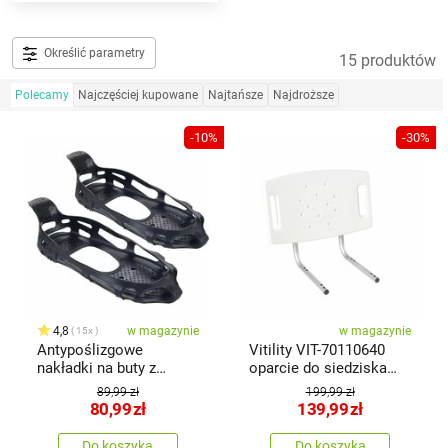
Określić parametry
15 produktów
Polecamy
Najczęściej kupowane
Najtańsze
Najdroższe
-10%
-30%
4,8
w magazynie
w magazynie
15x
Antypoślizgowe
Vitility VIT-70110640
nakładki na buty z
oparcie do siedziska
kolcami, rozmiar 42-46
łazienkowego
89,99 zł
199,99 zł
80,99
zł
139,99
zł
Do koszyka
Do koszyka