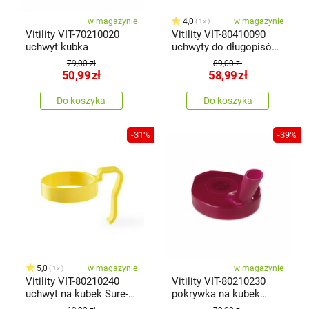
w magazynie
4,0
w magazynie
1x
Vitility VIT-70210020
Vitility VIT-80410090
uchwyt kubka
uchwyty do długopisów,
średnie
79,00 zł
89,00 zł
50,99
zł
58,99
zł
Do koszyka
Do koszyka
-31%
-39%
5,0
w magazynie
w magazynie
1x
Vitility VIT-80210240
Vitility VIT-80210230
uchwyt na kubek Sure-
pokrywka na kubek
Grip
Sure-Grip, mała