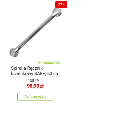
-27%
w magazynie
Spirella Ręcznik
łazienkowy SAFE, 60 cm
135,49 zł
98,99
zł
Do koszyka