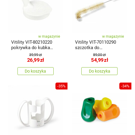
w magazynie
w magazynie
Vitility VIT-80210220
Vitility VIT-70110290
pokrywka do kubka
szczotka do
Sure Grip, duża
czyszczenia pojemnika
39,99 zł
89,00 zł
na mocz
26,99
zł
54,99
zł
Do koszyka
Do koszyka
-35%
-34%