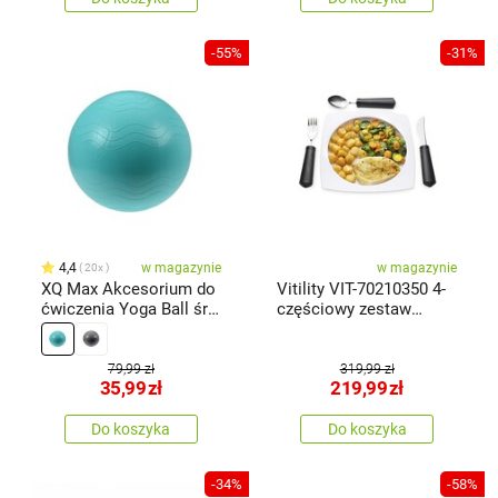
-55%
-31%
4,4
w magazynie
w magazynie
20x
XQ Max Akcesorium do
Vitility VIT-70210350 4-
ćwiczenia Yoga Ball śr.
częściowy zestaw
65 cm, zielony
stołowy
79,99 zł
319,99 zł
35,99
zł
219,99
zł
Do koszyka
Do koszyka
-34%
-58%