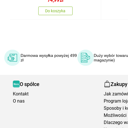
Do koszyka
Darmowa wysyłka powyżej 499
Duży wybór towaru
zł
magazynie)
O spółce
Zakupy
Kontakt
Jak zamów
O nas
Program loj
Sposoby i k
Możliwości 
Dlaczego w