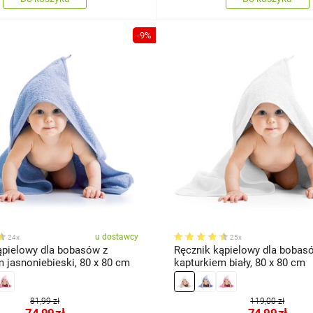
-9%
u dostawcy
24x
25x
ąpielowy dla bobasów z
Ręcznik kąpielowy dla bobas
 jasnoniebieski, 80 x 80 cm
kapturkiem biały, 80 x 80 cm
81,99 zł
119,00 zł
74,99
zł
74,99
zł