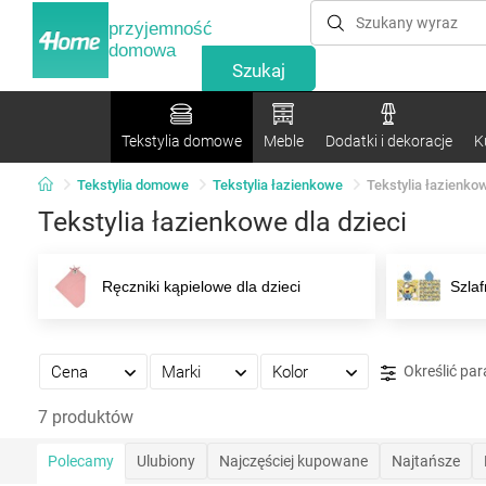
przyjemność
domowa
Tekstylia domowe
Meble
Dodatki i dekoracje
K
Tekstylia domowe
Tekstylia łazienkowe
Tekstylia łazienkow
Tekstylia łazienkowe dla dzieci
Ręczniki kąpielowe dla dzieci
Szlaf
Cena
Marki
Kolor
Określić pa
7 produktów
Polecamy
Ulubiony
Najczęściej kupowane
Najtańsze