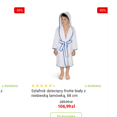
-55%
-55%
u dostawcy
u dostawcy
1x
 z
Szlafrok dziecięcy frotte biały z
niebieską lamówką, 68 cm
239,99 zł
106,99
zł
Do koszyka