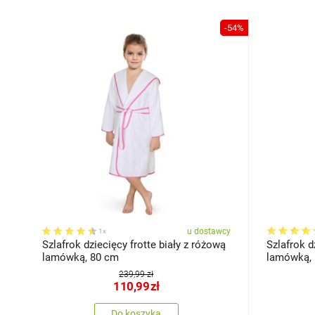
-54%
u dostawcy
1x
Szlafrok dziecięcy frotte biały z różową
Szlafrok d
lamówką, 80 cm
lamówką,
239,99 zł
110,99
zł
Do koszyka