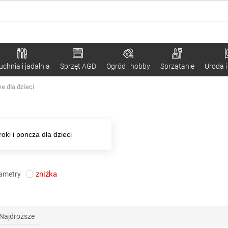
uchnia i jadalnia
Sprzęt AGD
Ogród i hobby
Sprzątanie
Uroda i
e dla dzieci
roki i poncza dla dzieci
zniżka
rametry
Najdroższe