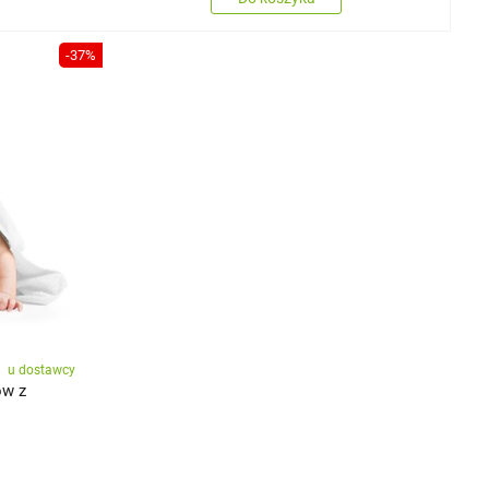
-37%
u dostawcy
ów z