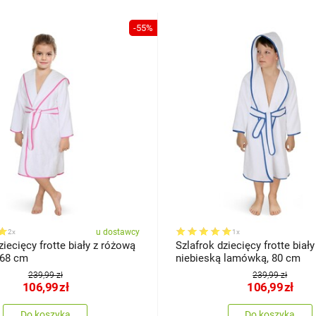
-55%
u dostawcy
2x
1x
ziecięcy frotte biały z różową
Szlafrok dziecięcy frotte biały
 68 cm
niebieską lamówką, 80 cm
239,99 zł
239,99 zł
106,99
zł
106,99
zł
Do koszyka
Do koszyka