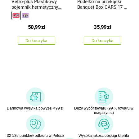
Vetro-plus Plastikowy
Pudełko na przekąski
pojemnik hermetyczny
Banquet Box CARS 17 x
MINNIE1,19 l
13 x6,5 cm
50,99
zł
35,99
zł
Do koszyka
Do koszyka
Darmowa wysyłka powyżej 499 zł
Duży wybór towaru (99 % towaru w
magazynie)
32 135 punktów odbioru w Polsce
Wysoka jakość obsługi klienta