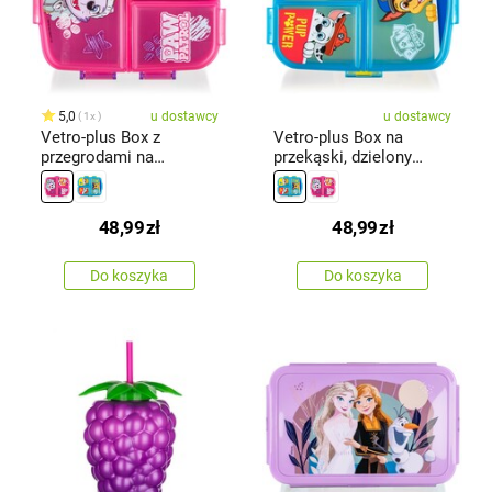
5,0
u dostawcy
u dostawcy
1x
Vetro-plus Box z
Vetro-plus Box na
przegrodami na
przekąski, dzielony
przekąski PATROLAGirl
PATROLA 17,5x 13 cm
17,5 x 13 cm
48,99
zł
48,99
zł
Do koszyka
Do koszyka