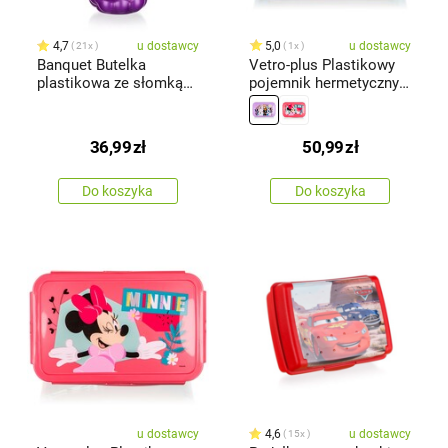
4,7
u dostawcy
5,0
u dostawcy
21x
1x
Banquet Butelka
Vetro-plus Plastikowy
plastikowa ze słomką
pojemnik hermetyczny
BLACKBERRY, 800 ml
FROZEN1,19 l
36,99
zł
50,99
zł
Do koszyka
Do koszyka
u dostawcy
4,6
u dostawcy
15x