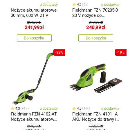
u dostawcy
4,9
u dostawcy
5x
Nożyce akumulatorowe
Fieldmann FZN 70205-0
30 mm, 600 W, 21 V
20 V nożyce do
żywopłotów FAST
254,99 zł
317,99 zł
POWER 2O V
241,99
zł
240,99
zł
Do koszyka
Do koszyka
-33%
-19%
4,3
u dostawcy
4,5
u dostawcy
63x
94x
Fieldmann FZN 4102-AT
Fieldmann FZN 4101–A
Nożyce akumulatorowe
AKU Nożyce do trawy i
teleskopowe
żywopłotu
259,99 zł
172,99 zł