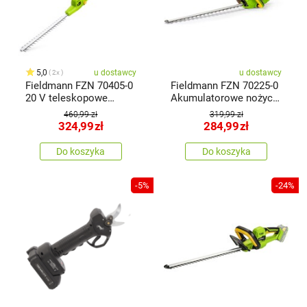
5,0
u dostawcy
u dostawcy
2x
Fieldmann FZN 70405-0
Fieldmann FZN 70225-0
20 V teleskopowe
Akumulatorowe nożyce
nożyce dożywopłotu
do żywopłotu
460,99 zł
319,99 zł
324,99
zł
284,99
zł
Do koszyka
Do koszyka
-5%
-24%