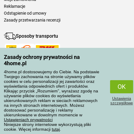
Reklamacje
Odstąpienie od umowy
Zasady przetwarzania recenzji
Sposoby transportu
Zasady ochrony prywatności na
Metody płatności
4home.pl
4home.pl dostosowujemy do Ciebie. Na podstawie
Twojego zachowania na stronie używamy plików
Niezawodny sklep
cookies w celu personalizacji jej zawartości oraz
OK
wyświetlania odpowiednich ofert i produktów.
Klikając przycisk „Rozumiem”, wyrażasz zgodę na
używanie plików cookies do wyświetlania
Ustawienia
ukierunkowanych reklam w sieciach reklamowych
szczegółowe
na innych stronach internetowych. Możesz
dostosować personalizację i reklamy
Ochrona danych osobowych
ukierunkowane w dowolnym momencie w
Ustawieniach prywatności
Niniejsze strony internetowe wykorzystują pliki
cookie. Więcej informacji
tutaj
.
Wszelkie prawa zastrzeżone © 2004-2026 4home, a.s.