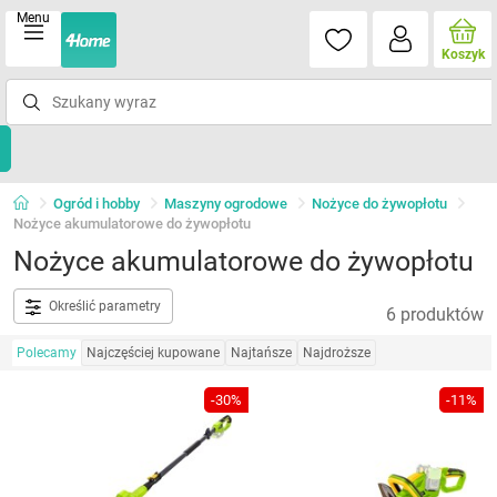
Menu
Koszyk
Ogród i hobby
Maszyny ogrodowe
Nożyce do żywopłotu
Nożyce akumulatorowe do żywopłotu
Nożyce akumulatorowe do żywopłotu
Określić parametry
6 produktów
Polecamy
Najczęściej kupowane
Najtańsze
Najdroższe
-30%
-11%