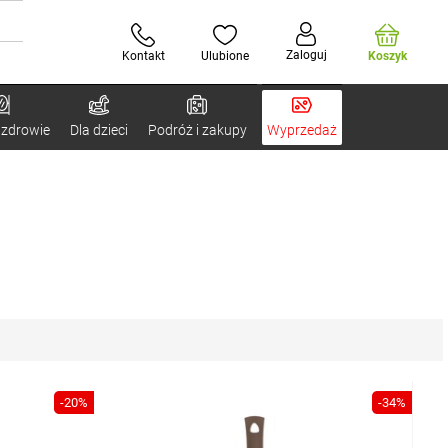
Zaloguj
Kontakt
Ulubione
Koszyk
 zdrowie
Dla dzieci
Podróż i zakupy
Wyprzedaż
-20%
-34%