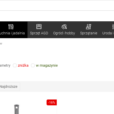
uchnia i jadalnia
Sprzęt AGD
Ogród i hobby
Sprzątanie
Uroda i
ów
zniżka
w magazynie
rametry
Najdroższe
-16%