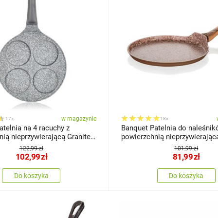
w magazynie
17x
18x
telnia na 4 racuchy z
Banquet Patelnia do naleśnik
ią nieprzywierającą Granite
powierzchnią nieprzywierają
26 cm
STONE brick, 24 cm
122,99 zł
101,99 zł
102,99
zł
81,99
zł
Do koszyka
Do koszyka