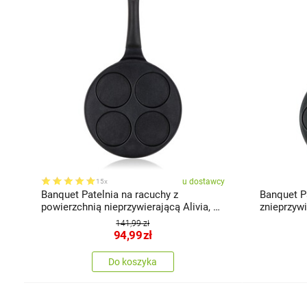
u dostawcy
15x
Banquet Patelnia na racuchy z
Banquet P
powierzchnią nieprzywierającą Alivia, 26
znieprzyw
cm
26 cm
141,99 zł
94,99
zł
Do koszyka