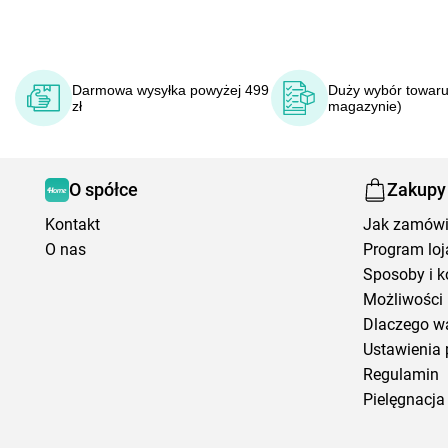
Darmowa wysyłka powyżej 499
Duży wybór towaru
zł
magazynie)
O spółce
Zakupy
Kontakt
Jak zamów
O nas
Program loj
Sposoby i k
Możliwości 
Dlaczego w
Ustawienia 
Regulamin
Pielęgnacja 