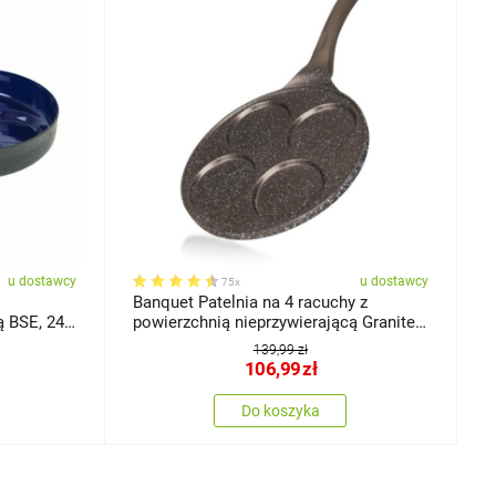
u dostawcy
u dostawcy
75x
Banquet Patelnia na 4 racuchy z
ą BSE, 24
powierzchnią nieprzywierającą Granite
Dark Brown 26 cm
139,99 zł
106,99
zł
Do koszyka