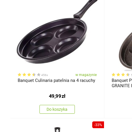
w magazynie
456x
Banquet Culinaria patelnia na 4 racuchy
Banquet P
GRANITE 
49,99
zł
Do koszyka
-33%