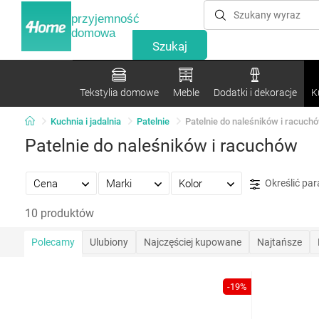
przyjemność
domowa
Tekstylia domowe
Meble
Dodatki i dekoracje
K
Kuchnia i jadalnia
Patelnie
Patelnie do naleśników i racuch
Patelnie do naleśników i racuchów
Cena
Marki
Kolor
Określić pa
10 produktów
Polecamy
Ulubiony
Najczęściej kupowane
Najtańsze
-19%