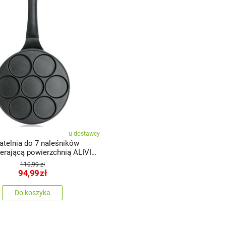
u dostawcy
atelnia do 7 naleśników
ierającą powierzchnią ALIVIA
110,99 zł
94,99
zł
Do koszyka