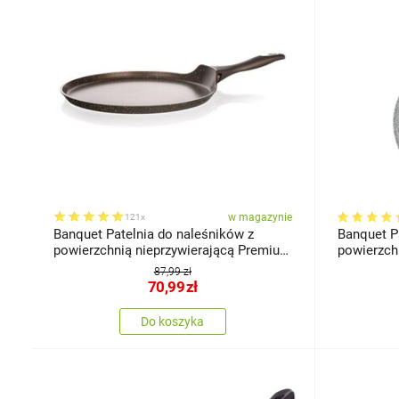
w magazynie
121x
Banquet Patelnia do naleśników z
Banquet Pa
powierzchnią nieprzywierającą Premium
powierzchn
Dark Brown 24 cm
Grey, śr. 
87,99 zł
70,99
zł
Do koszyka