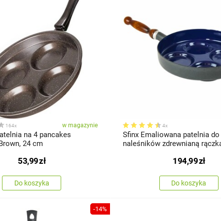
w magazynie
164x
4x
atelnia na 4 pancakes
Sfinx Emaliowana patelnia do
Brown, 24 cm
naleśników zdrewnianą rączk
cm
53,99
zł
194,99
zł
Do koszyka
Do koszyka
-14%