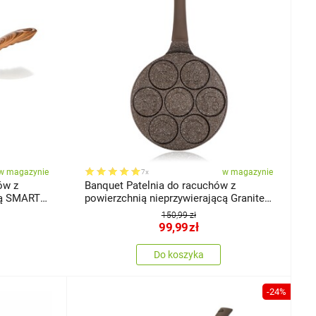
w magazynie
w magazynie
7x
ów z
Banquet Patelnia do racuchów z
cą SMART
powierzchnią nieprzywierającą Granite
Brown Smile, 26 cm
150,99 zł
99,99
zł
Do koszyka
-24%