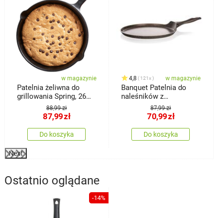
w magazynie
4,8
w magazynie
121x
Patelnia żeliwna do
Banquet Patelnia do
grillowania Spring, 26
naleśników z
cm
powierzchnią
88,99 zł
87,99 zł
nieprzywierającą
87,99
zł
70,99
zł
Premium Dark Brown 24
cm
Do koszyka
Do koszyka
Next
Ostatnio oglądane
-14%