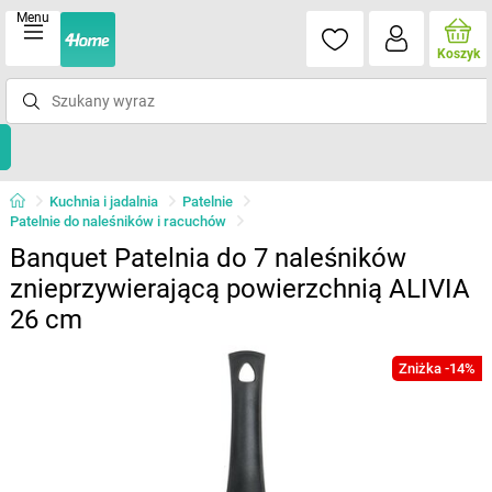
Menu
Koszyk
Kuchnia i jadalnia
Patelnie
Patelnie do naleśników i racuchów
Banquet Patelnia do 7 naleśników
znieprzywierającą powierzchnią ALIVIA
26 cm
Zniżka -14%