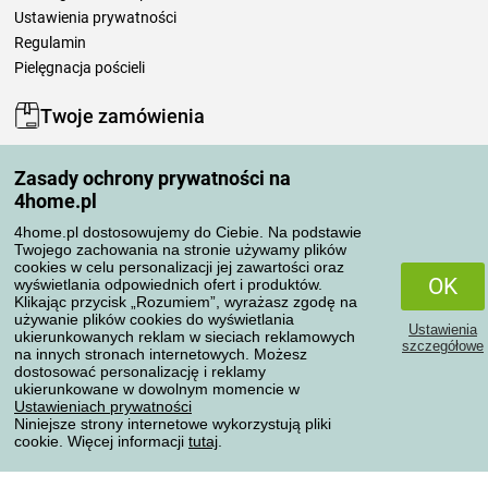
Ustawienia prywatności
Regulamin
Pielęgnacja pościeli
Twoje zamówienia
Moje konto
Zasady ochrony prywatności na
Moje zamówienia
4home.pl
Reklamacje
Odstąpienie od umowy
4home.pl dostosowujemy do Ciebie. Na podstawie
Twojego zachowania na stronie używamy plików
Zasady przetwarzania recenzji
cookies w celu personalizacji jej zawartości oraz
OK
wyświetlania odpowiednich ofert i produktów.
Klikając przycisk „Rozumiem”, wyrażasz zgodę na
Sposoby transportu
używanie plików cookies do wyświetlania
Ustawienia
ukierunkowanych reklam w sieciach reklamowych
szczegółowe
na innych stronach internetowych. Możesz
dostosować personalizację i reklamy
Metody płatności
ukierunkowane w dowolnym momencie w
Ustawieniach prywatności
Niniejsze strony internetowe wykorzystują pliki
cookie. Więcej informacji
tutaj
.
Niezawodny sklep