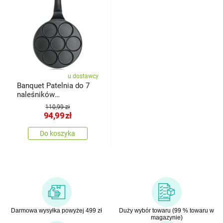
u dostawcy
Banquet Patelnia do 7
naleśników
znieprzywierającą
110,99 zł
powierzchnią ALIVIA 26
94,99
zł
cm
Do koszyka
Darmowa wysyłka powyżej 499 zł
Duży wybór towaru (99 % towaru w
magazynie)