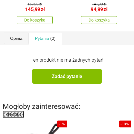
27 cm
nieprzywierającą Alivia,
157,99 zł
141,99 zł
26 cm
145,99
zł
94,99
zł
Do koszyka
Do koszyka
Opinia
Pytania
(0)
Ten produkt nie ma żadnych pytań
Zadać pytanie
Mogłoby zainteresować:
Previous
-1%
-19%