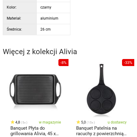
Kolor:
czarny
Materiał:
aluminium
Średnica:
26 cm
Więcej z kolekcji
Alivia
-8%
-33%
4,8
w magazynie
5,0
u dostawcy
5x
15x
Banquet Płyta do
Banquet Patelnia na
grillowania Alivia, 45 x
racuchy z powierzchnią