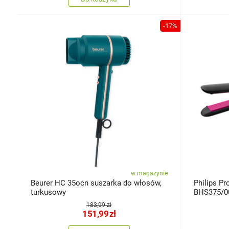
-17%
w magazynie
Beurer HC 35ocn suszarka do włosów,
Philips P
turkusowy
BHS375/0
183,99 zł
151,99
zł