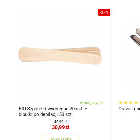
-37%
w magazynie
RIO Szpatułki wymienne 20 szt. +
Orava Ten
bibułki do depilacji 50 szt.
48,99 zł
30,99
zł
Do koszyka