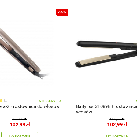
-39%
w magazynie
1x
era-2 Prostownica do włosów
BaByliss ST089E Prostownica
włosów
169,00 zł
146,99 zł
102,99
zł
102,99
zł
Do koszyka
Do koszyka