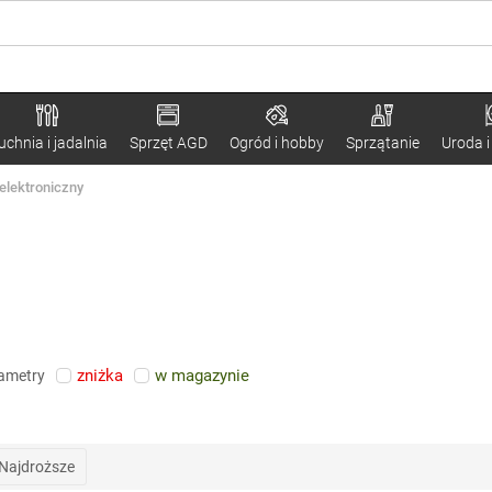
uchnia i jadalnia
Sprzęt AGD
Ogród i hobby
Sprzątanie
Uroda i
elektroniczny
zniżka
w magazynie
rametry
Najdroższe