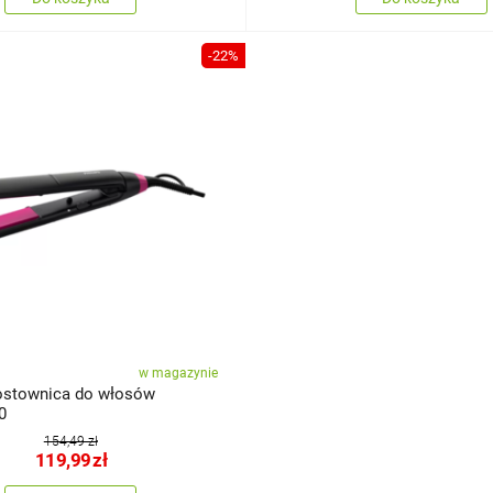
-22%
w magazynie
rostownica do włosów
0
154,49 zł
119,99
zł