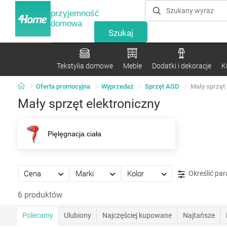
przyjemność
domowa
Tekstylia domowe
Meble
Dodatki i dekoracje
K
Oferta promocyjna
Wyprzedaż
Sprzęt AGD
Mały sprzęt 
Mały sprzęt elektroniczny
Pięlęgnacja ciała
Cena
Marki
Kolor
Określić pa
6 produktów
Polecamy
Ulubiony
Najczęściej kupowane
Najtańsze