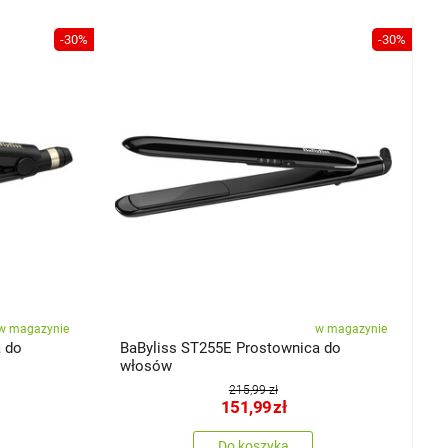
-30%
-30%
w magazynie
w magazynie
 do
BaByliss ST255E Prostownica do
włosów
215,99 zł
151,99
zł
Do koszyka