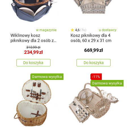
w magazynie
4,6
u dostawcy
7x
Wiklinowy kosz
Kosz piknikowy dla 4
piknikowy dla 2 osób z
osób, 60 x 29 x 31 cm
termoboksem, 40 x 30 x
310,99 zł
669,99
zł
21 cm, 2,17 kg
234,99
zł
Do koszyka
Do koszyka
Darmowa wysyłka
-11%
Darmowa wysyłka