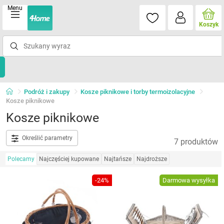
Menu
Koszyk
Podróż i zakupy
Kosze piknikowe i torby termoizolacyjne
Kosze piknikowe
Kosze piknikowe
Określić parametry
7 produktów
Polecamy
Najczęściej kupowane
Najtańsze
Najdroższe
-24%
Darmowa wysyłka