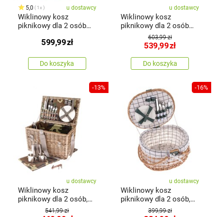
5,0
u dostawcy
u dostawcy
1x
Wiklinowy kosz
Wiklinowy kosz
piknikowy dla 2 osób
piknikowy dla 2 osób
Heart
Cylinder
603,99 zł
599,99
zł
539,99
zł
Do koszyka
Do koszyka
-13%
-16%
u dostawcy
u dostawcy
Wiklinowy kosz
Wiklinowy kosz
piknikowy dla 2 osób,
piknikowy dla 2 osób,
46 x 30 x 28 cm, 4 kg
42 x 34 x 25 cm, 2,75 kg
541,99 zł
399,99 zł