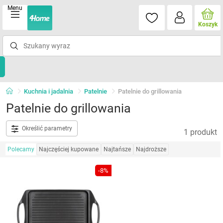
Menu
Koszyk
Kuchnia i jadalnia
Patelnie
Patelnie do grillowania
Patelnie do grillowania
Określić parametry
1 produkt
Polecamy
Najczęściej kupowane
Najtańsze
Najdroższe
-8%