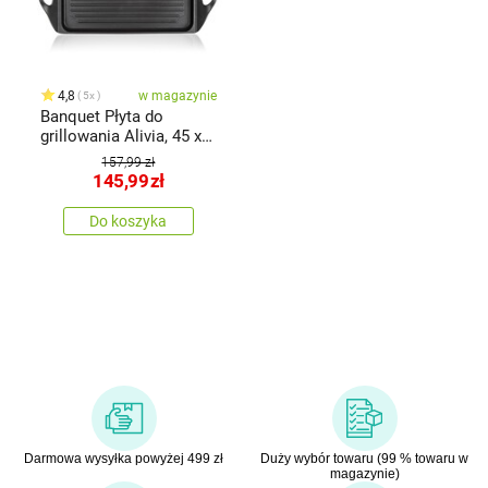
4,8
w magazynie
5x
Banquet Płyta do
grillowania Alivia, 45 x
27 cm
157,99 zł
145,99
zł
Do koszyka
Darmowa wysyłka powyżej 499 zł
Duży wybór towaru (99 % towaru w
magazynie)