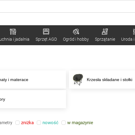
uchnia i jadalnia
Sprzęt AGD
Ogród i hobby
Sprzątanie
Uroda i
maty i materace
Krzesła składane i stołki
ory
zniżka
nowość
w magazynie
rametry