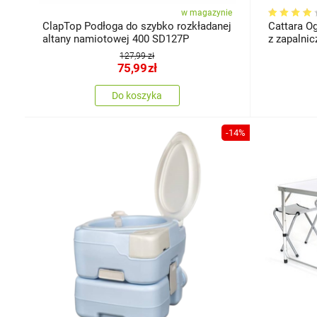
w magazynie
ClapTop Podłoga do szybko rozkładanej
Cattara O
altany namiotowej 400 SD127P
z zapalnic
127,99 zł
75,99
zł
Do koszyka
-14%