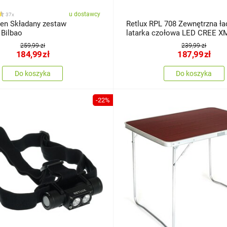
u dostawcy
37x
en Składany zestaw
Retlux RPL 708 Zewnętrzna ł
 Bilbao
latarka czołowa LED CREE XM
zasięg 250 m, 15 godzin
259,99 zł
239,99 zł
184,99
zł
187,99
zł
Do koszyka
Do koszyka
-22%