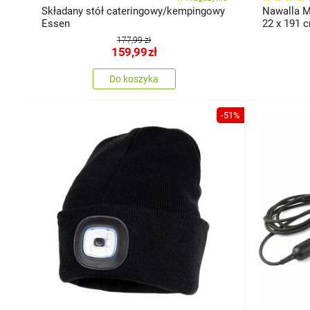
Składany stół cateringowy/kempingowy
Nawalla M
Essen
22 x 191 
177,99 zł
159,99
zł
Do koszyka
-51%