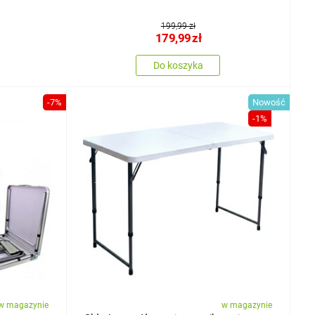
199,99 zł
179,99
zł
Do koszyka
-7%
Nowość
-1%
w magazynie
w magazynie