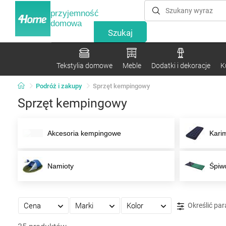
przyjemność
domowa
Tekstylia domowe
Meble
Dodatki i dekoracje
K
Podróż i zakupy
Sprzęt kempingowy
Sprzęt kempingowy
Akcesoria kempingowe
Kari
Namioty
Śpiw
Cena
Marki
Kolor
Określić pa