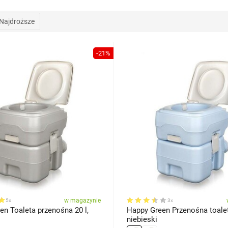
Najdroższe
-21%
w magazynie
5x
3x
n Toaleta przenośna 20 l,
Happy Green Przenośna toalet
niebieski