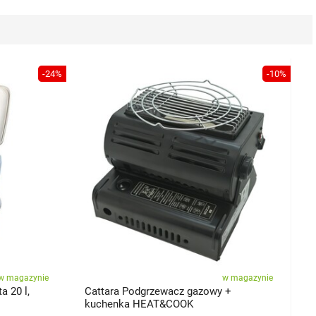
-24%
-10%
w magazynie
w magazynie
a 20 l,
Cattara Podgrzewacz gazowy +
kuchenka HEAT&COOK