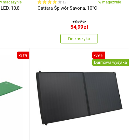
w magazynie
w magazynie
8x
LED, 10,8
Cattara Śpiwór Savona, 10°C
83,99 zł
54,99
zł
Do koszyka
-31%
-39%
Darmowa wysyłka