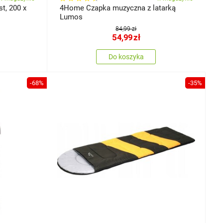
t, 200 x
4Home Czapka muzyczna z latarką
Lumos
84,99 zł
54,99
zł
Do koszyka
-68%
-35%