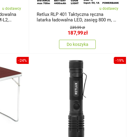
u dostawcy
u dostawcy
adowalna
Retlux RLP 401 Taktyczna ręczna
-L2,
latarka ładowalna LED, zasięg 800 m, 15
godzin
239,99 zł
187,99
zł
Do koszyka
-24%
-19%