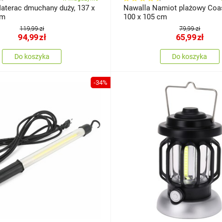
aterac dmuchany duży, 137 x
Nawalla Namiot plażowy Coas
cm
100 x 105 cm
119,99 zł
79,99 zł
94,99
zł
65,99
zł
Do koszyka
Do koszyka
-34%