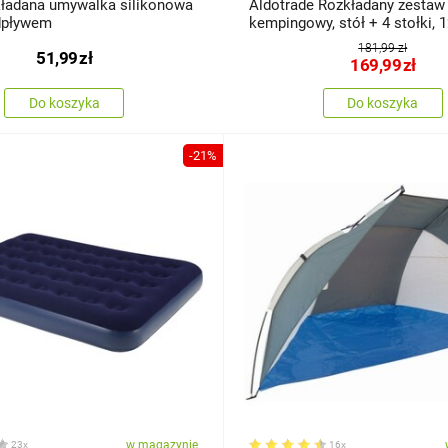
adana umywalka silikonowa
Aldotrade Rozkładany zestaw
dpływem
kempingowy, stół + 4 stołki, 1
70 cm
181,99 zł
51,99
zł
169,99
zł
Do koszyka
Do koszyka
-21%
w magazynie
23x
16x