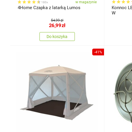
w magazynie
180x
4Home Czapka z latarką Lumos
Konnoc LE
W
54,99 zł
26,99
zł
Do koszyka
-41%