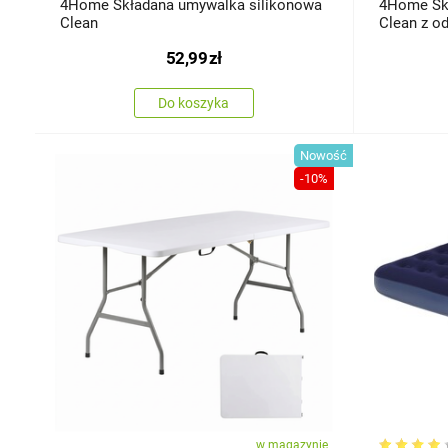
4Home Składana umywalka silikonowa
4Home Skł
Clean
Clean z o
52,99
zł
Do koszyka
Nowość
-10%
w magazynie