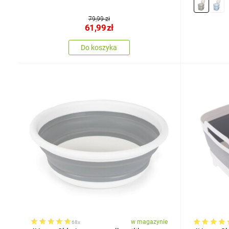
79,99 zł
61,99
zł
Do koszyka
w magazynie
68x