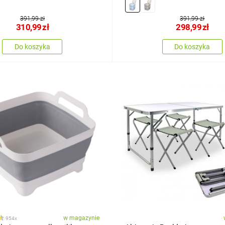
391,99 zł
391,99 zł
310,99
zł
298,99
zł
Do koszyka
Do koszyka
w magazynie
954x