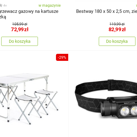
w magazynie
4x
grzewacz gazowy na kartusze
Bestway 180 x 50 x 2
zką
105,99 zł
119,99 zł
72,99
zł
82,99
zł
Do koszyka
Do koszyka
-29%