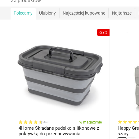
35 produktów
Polecamy
Ulubiony
Najczęściej kupowane
Najtańsze
-23%
w magazynie
46x
4Home Składane pudełko silikonowe z
Happy Gree
pokrywką do przechowywania
szary