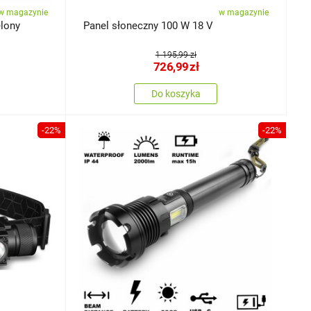
w magazynie
w magazynie
,5 cm, zielony
Panel słoneczny 100 W 18 V
1 195,99 zł
726,99
zł
Do koszyka
-22%
-22%