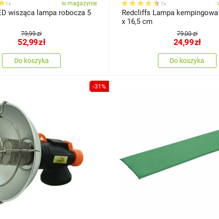
w magazynie
1x
7x
D wisząca lampa robocza 5
Redcliffs Lampa kempingowa 
x 16,5 cm
79,99 zł
79,00 zł
52,99
zł
24,99
zł
Do koszyka
Do koszyka
-31%