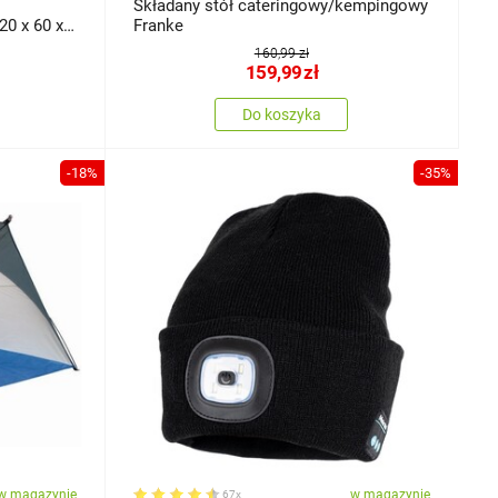
Składany stół cateringowy/kempingowy
20 x 60 x
Franke
160,99 zł
159,99
zł
Do koszyka
-18%
-35%
w magazynie
w magazynie
67x