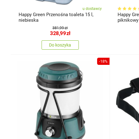
u dostawcy
Happy Green Przenośna toaleta 15 l,
Happy Gre
niebieska
piknikowy
381,99 zł
328,99
zł
Do koszyka
-18%