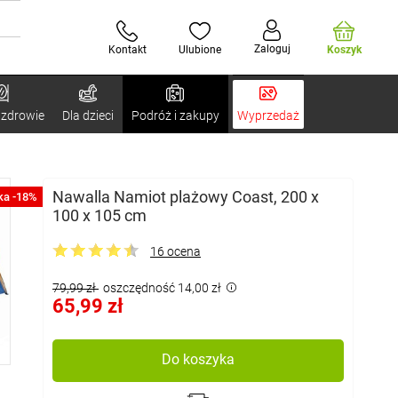
Zaloguj
Kontakt
Ulubione
Koszyk
 zdrowie
Dla dzieci
Podróż i zakupy
Wyprzedaż
Nawalla Namiot plażowy Coast, 200 x
ka -18%
100 x 105 cm
16 ocena
79,99 zł
oszczędność 14,00 zł
65,99 zł
Do koszyka