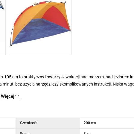
x 105 cm to praktyczny towarzysz wakacji nad morzem, nad jeziorem l
ka minut, bez użycia narzędzi czy skomplikowanych instrukcji. Niska waga
 ze sobą wszędzie.
Więcej
 przed zimnym wiatrem. Jest idealny nie tylko dla dorosłych, ale także 
 Wykonany jest z wytrzymałego 100% poliestru i uzupełniony konstrukcją z
Szerokość:
200 cm
żnych kolorach, które wysyłane są losowo w zależności od aktualnych s
Waga:
3 kg