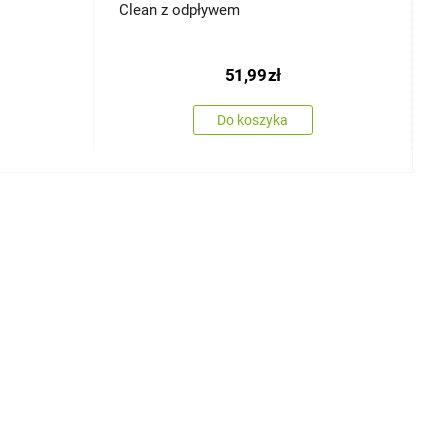
Clean z odpływem
E
51,99
zł
Do koszyka