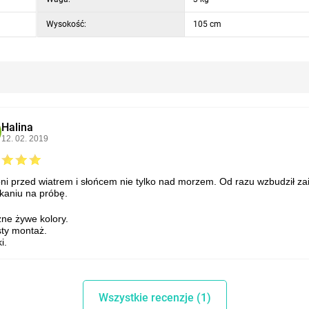
Wysokość:
105 cm
Halina
12. 02. 2019
ni przed wiatrem i słońcem nie tylko nad morzem. Od razu wzbudził z
kaniu na próbę.
zne żywe kolory.
sty montaż.
i.
Wszystkie recenzje (1)