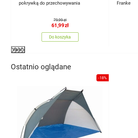
pokrywką do przechowywania
Franke
79,99 zł
61,99
zł
Do koszyka
Next
Ostatnio oglądane
-18%