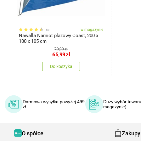
w magazynie
16x
Nawalla Namiot plażowy Coast, 200 x
100 x 105 cm
79,99 zł
65,99
zł
Do koszyka
Darmowa wysyłka powyżej 499
Duży wybór towaru
zł
magazynie)
O spółce
Zakupy