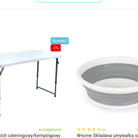
Nowość
-1%
w magazynie
68x
stół cateringowy/kempingowy
4Home Składana umywalka s