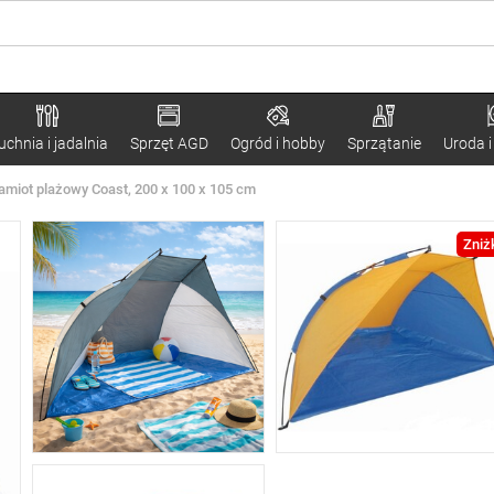
uchnia i jadalnia
Sprzęt AGD
Ogród i hobby
Sprzątanie
Uroda i
amiot plażowy Coast, 200 x 100 x 105 cm
Zniż