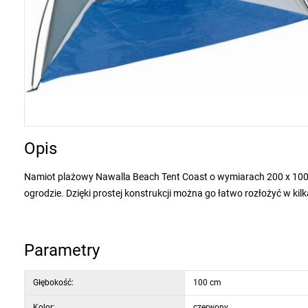
Opis
Namiot plażowy Nawalla Beach Tent Coast o wymiarach 200 x 100 
ogrodzie. Dzięki prostej konstrukcji można go łatwo rozłożyć w kil
gwarantuje wygodne przenoszenie, dzięki czemu można go zabrać
Parametry
Namiot zapewnia niezawodną ochronę przed słońcem, a także chroni
dzieci, które znajdą w nim cień i schronienie podczas letnich dni.
Głębokość:
100 cm
lekkich prętów o średnicy 7 mm.
Namiot dostępny jest w trzech ró
Kolor:
czerwony