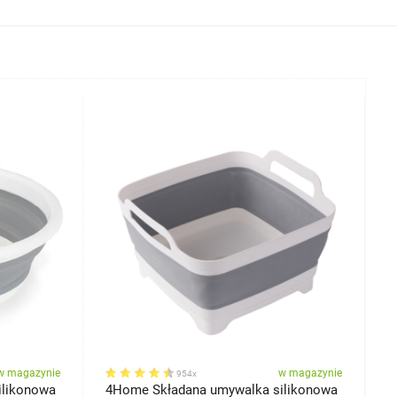
w magazynie
w magazynie
954x
ilikonowa
4Home Składana umywalka silikonowa
S