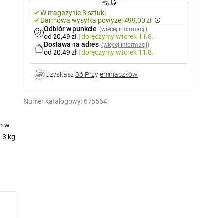
W magazynie 3 sztuki
Darmowa wysyłka powyżej 499,00 zł
Odbiór w punkcie
(więcej informacji)
od 20,49 zł
|
doręczymy
wtorek 11.8.
Dostawa na adres
(więcej informacji)
od 20,49 zł
|
doręczymy
wtorek 11.8.
Uzyskasz
36 Przyjemniaczków
Numer katalogowy:
676564
ub w
 3 kg
dla
tanów