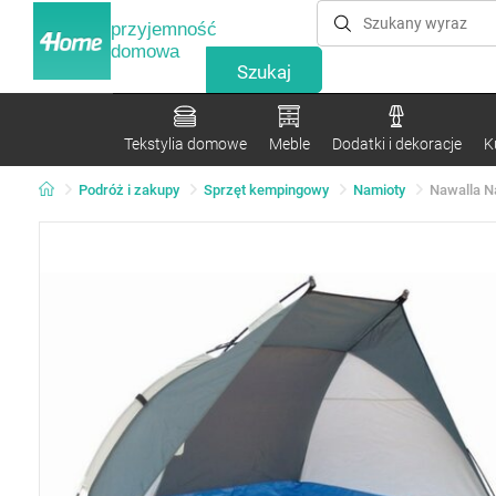
przyjemność
domowa
Tekstylia domowe
Meble
Dodatki i dekoracje
K
Podróż i zakupy
Sprzęt kempingowy
Namioty
Nawalla N