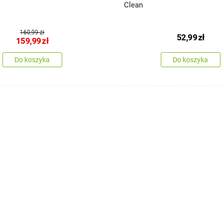
Clean
160,99 zł
52,99
zł
159,99
zł
Do koszyka
Do koszyka