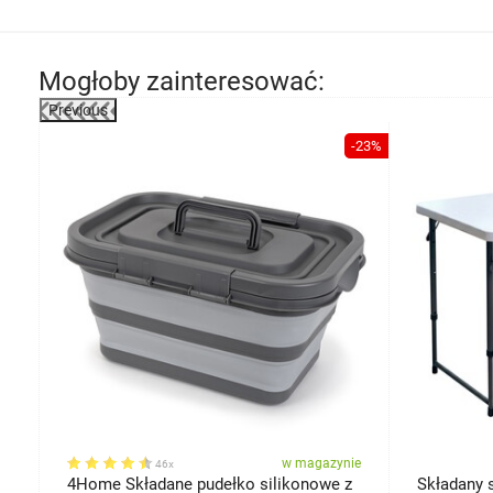
Mogłoby zainteresować:
Previous
-41%
-23%
ie
w magazynie
46x
ej
4Home Składane pudełko silikonowe z
Składany 